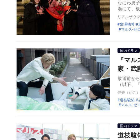
なにわ男子
場にて、
リアルサウン
泉澤祐希
マルス-ゼ
国内ドラマ
『マル
家・武
放送前から
（以下、
佳香（かこ）
道枝駿佑
マルス-ゼ
国内ドラマ
道枝駿