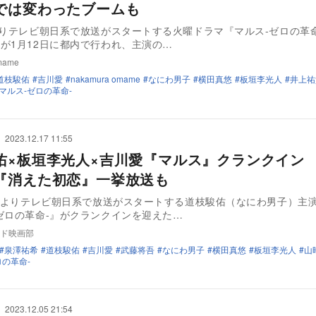
では変わったブームも
よりテレビ朝日系で放送がスタートする火曜ドラマ『マルス-ゼロの革
が1月12日に都内で行われ、主演の…
mame
道枝駿佑
吉川愛
nakamura omame
なにわ男子
横田真悠
板垣李光人
井上祐
マルス-ゼロの革命-
2023.12.17 11:55
佑×板垣李光人×吉川愛『マルス』クランクイン
『消えた初恋』一挙放送も
1月よりテレビ朝日系で放送がスタートする道枝駿佑（なにわ男子）主
ゼロの革命-』がクランクインを迎えた…
ド映画部
泉澤祐希
道枝駿佑
吉川愛
武藤将吾
なにわ男子
横田真悠
板垣李光人
山
ロの革命-
2023.12.05 21:54