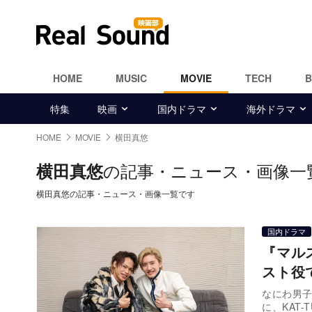
HOME
MUSIC
MOVIE
TECH
特集
映画
国内ドラマ
海外ドラマ
HOME
MOVIE
横田真悠
の記事・ニュース・画像一
横田真悠
横田真悠の記事・ニュース・画像一覧です
国内ドラマ
『マルス
スト役
なにわ男子
に、KAT