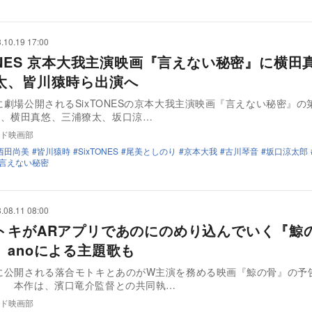
.10.19 17:00
TONES 京本大我主演映画『言えない秘密』に横田
太、皆川猿時ら出演へ
夏に劇場公開されるSixTONESの京本大我主演映画『言えない秘密』の
て、横田真悠、三浦獠太、坂口涼…
ド映画部
西田尚美
皆川猿時
SixTONES
尾美としのり
京本大我
古川琴音
坂口涼太郎
言えない秘密
.08.11 08:00
トキがARアプリであのにのめり込んでいく『鯨
 anoによる主題歌も
日に公開される落合モトキとあのがW主演を務める映画『鯨の骨』の予
。 本作は、濱口竜介監督との共同執…
ド映画部