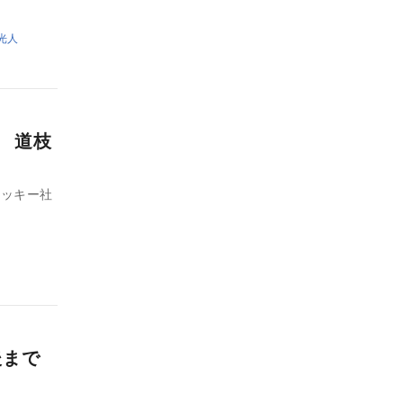
光人
所 道枝
ロッキー社
後まで