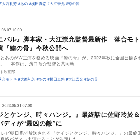
大西礼芳
あの
横田真悠
大江崇允
鯨の骨
.06.07 10:00
ニバル』脚本家・大江崇允監督最新作 落合モト
演『鯨の骨』今秋公開へ
とあのがW主演を務める映画『鯨の骨』が、2023年秋に全国公開さ
た。 本作は、濱口竜介監督と共同執…
ド映画部
落合モトキ
大西礼芳
あの
横田真悠
大江崇允
鯨の骨
2023.05.31 07:00
ジとケンジ、時々ハンジ。』最終話に佐野玲於＆
バディが“最凶の敵”に
テレビ朝日系で放送される『ケイジとケンジ、時々ハンジ。』の最終
真悠がゲスト出演することが決定した。 …