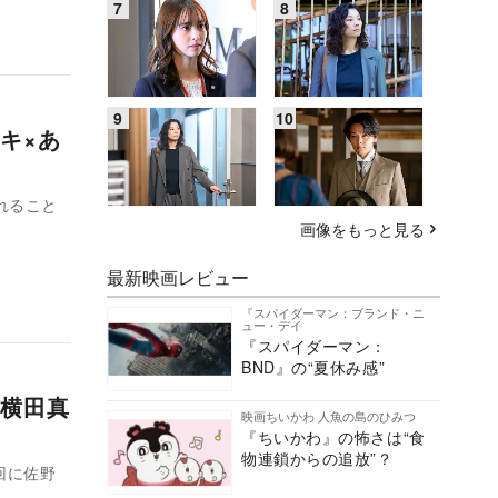
キ×あ
れること
画像をもっと見る
最新映画レビュー
『スパイダーマン：ブランド・ニ
ュー・デイ
『スパイダーマン：
BND』の“夏休み感”
横田真
映画ちいかわ 人魚の島のひみつ
『ちいかわ』の怖さは“食
物連鎖からの追放”？
回に佐野