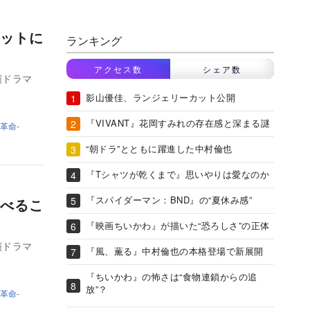
ットに
ランキング
アクセス数
シェア数
演ドラマ
影山優佳、ランジェリーカット公開
『VIVANT』花岡すみれの存在感と深まる謎
革命-
“朝ドラ”とともに躍進した中村倫也
『Tシャツが乾くまで』思いやりは愛なのか
『スパイダーマン：BND』の“夏休み感”
べるこ
『映画ちいかわ』が描いた“恐ろしさ”の正体
演ドラマ
『風、薫る』中村倫也の本格登場で新展開
『ちいかわ』の怖さは“食物連鎖からの追
放”？
革命-