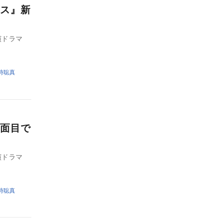
ス』新
演ドラマ
時聡真
面目で
演ドラマ
時聡真