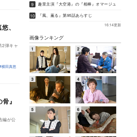
趣里主演『大空港』の『相棒』オマージュ
『風、薫る』第95話あらすじ
16:14更新
真悠、
画像ランキング
第2弾キャ
横田真悠
の骨』
告編が公