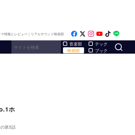
Like on Facebook
Follow on x
Follow on Inst
Follow on Y
Follow on
Follo
ラマ情報とレビュー｜リアルサウンド映画部
サ
音楽部
テック
映画部
ブック
.1ホ
の第5話