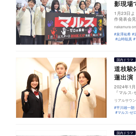
影現場
1月23日
作発表会見
nakamura o
泉澤祐希
山時聡真
国内ドラマ
道枝駿
蓮出演
2024年
『マルス-
リアルサウン
平川雄一朗
マルス-ゼ
国内ドラマ