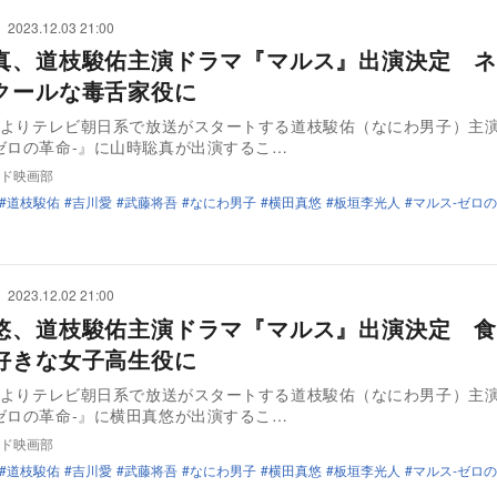
2023.12.03 21:00
真、道枝駿佑主演ドラマ『マルス』出演決定 ネ
クールな毒舌家役に
1月よりテレビ朝日系で放送がスタートする道枝駿佑（なにわ男子）主
ゼロの革命-』に山時聡真が出演するこ…
ド映画部
道枝駿佑
吉川愛
武藤将吾
なにわ男子
横田真悠
板垣李光人
マルス-ゼロの
2023.12.02 21:00
悠、道枝駿佑主演ドラマ『マルス』出演決定 食
好きな女子高生役に
1月よりテレビ朝日系で放送がスタートする道枝駿佑（なにわ男子）主
ゼロの革命-』に横田真悠が出演するこ…
ド映画部
道枝駿佑
吉川愛
武藤将吾
なにわ男子
横田真悠
板垣李光人
マルス-ゼロの