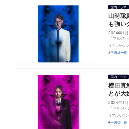
国内ドラマ
山時聡
も強い
2024年
『マルス-
リアルサウン
平川雄一朗
国内ドラマ
横田真
とが大
2024年
『マルス-
リアルサウン
平川雄一朗