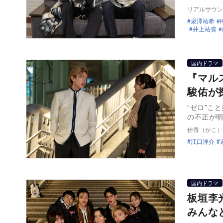
リアルサウン
泉澤祐希
井上祐貴
国内ドラマ
『マル
駿佑が
“ゼロ”こ
の不正が明
佳香（かこ）
江口洋介
国内ドラマ
板垣李
みんな