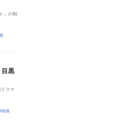
命-』の制
貴
 目黒
演ドラマ
時聡真