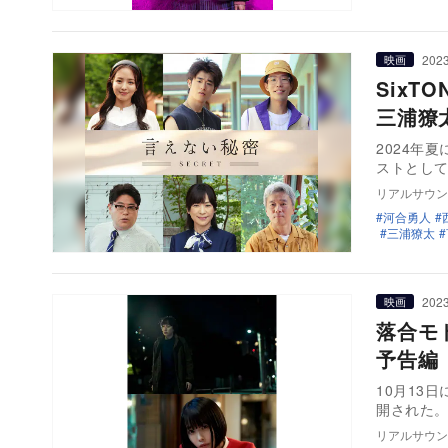
2023
映画
Six
三浦獠
2024年
ストとし
リアルサウン
河合勇人
三浦獠太
2023
映画
落合モ
予告編
10月13
開された
リアルサウン