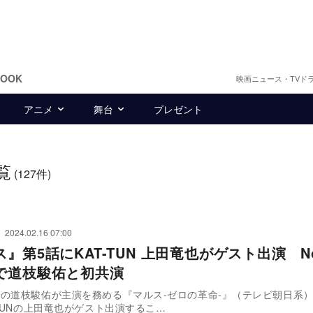
BOOK
映画ニュース・TVド
アニメ
舞台
プレゼント
覧
(127件)
2024.02.16 07:00
』第5話にKAT-TUN 上田竜也がゲスト出演 No
で道枝駿佑と初共演
の道枝駿佑が主演を務める『マルス-ゼロの革命-』（テレビ朝日系）
-TUNの上田竜也がゲスト出演するこ…