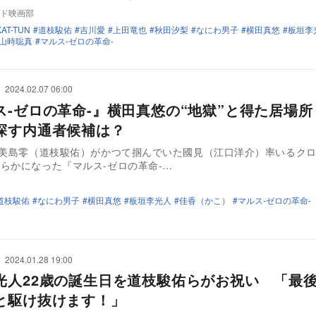
ド映画部
KAT-TUN
道枝駿佑
吉川愛
上田竜也
秋田汐梨
なにわ男子
横田真悠
板垣李
山時聡真
マルス-ゼロの革命-
2024.02.07 06:00
ス-ゼロの革命-』横田真悠の“地獄”と得た居場
探す内通者候補は？
と美島零（道枝駿佑）がかつて掴んでいた國見（江口洋介）率いるク
らかになった『マルス-ゼロの革命-…
道枝駿佑
なにわ男子
横田真悠
板垣李光人
佳香（かこ）
マルス-ゼロの革命-
2024.01.28 19:00
光人22歳の誕生日を道枝駿佑らがお祝い 「最
と駆け抜けます！」