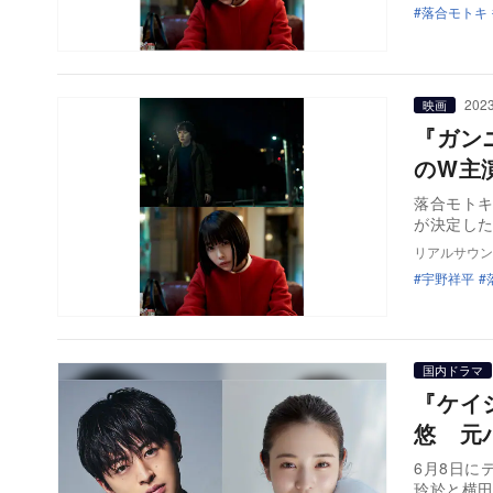
落合モトキ
2023
映画
『ガン
のW主
落合モトキ
が決定し
リアルサウン
宇野祥平
国内ドラマ
『ケイ
悠 元
6月8日に
玲於と横田