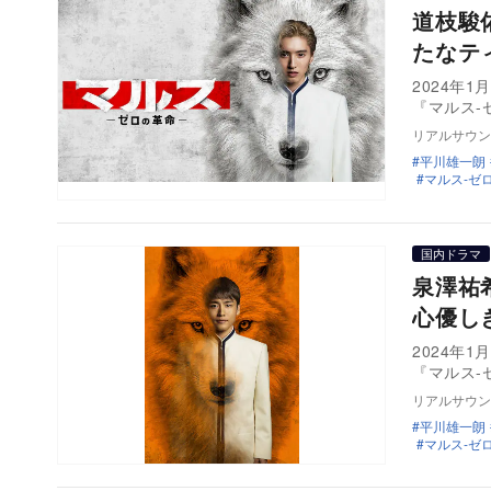
道枝駿
たなテ
2024年
『マルス-
リアルサウン
平川雄一朗
マルス-ゼ
国内ドラマ
泉澤祐
心優し
2024年
『マルス-
リアルサウン
平川雄一朗
マルス-ゼ