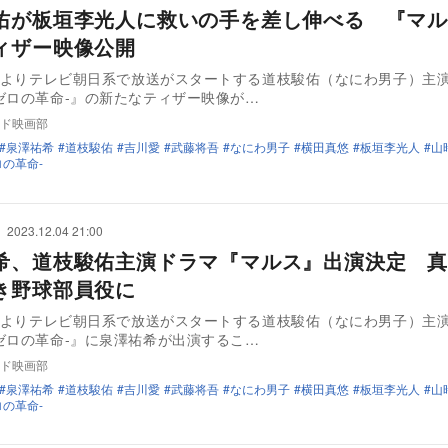
佑が板垣李光人に救いの手を差し伸べる 『マル
ィザー映像公開
1月よりテレビ朝日系で放送がスタートする道枝駿佑（なにわ男子）主
ゼロの革命-』の新たなティザー映像が…
ド映画部
泉澤祐希
道枝駿佑
吉川愛
武藤将吾
なにわ男子
横田真悠
板垣李光人
山
ロの革命-
2023.12.04 21:00
希、道枝駿佑主演ドラマ『マルス』出演決定 真
き野球部員役に
1月よりテレビ朝日系で放送がスタートする道枝駿佑（なにわ男子）主
ゼロの革命-』に泉澤祐希が出演するこ…
ド映画部
泉澤祐希
道枝駿佑
吉川愛
武藤将吾
なにわ男子
横田真悠
板垣李光人
山
ロの革命-