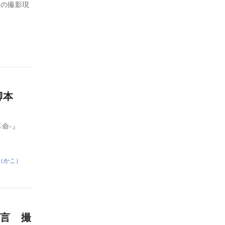
）の撮影現
脚本
命-』
（かこ）
言 撮