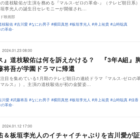
の道枝駿佑が主演を務める『マルス-ゼロの革命-』（テレビ朝日系
板垣李光人の誕生日セレモニーが開催され…
ド映画部
道枝駿佑
吉川愛
なにわ男子
横田真悠
板垣李光人
井上祐貴
山時聡真
ロの革命-
2024.01.23 08:00
ス』道枝駿佑は何を訴えかける？ 『3年A組』
藤将吾が学園ドラマに帰還
注目を集めている1月期のテレビ朝日の連続ドラマ『マルス-ゼロの革
『マルス』）。主演の道枝駿佑が初の金髪姿…
吉川愛
武藤将吾
なにわ男子
横田真悠
板垣李光人
井上祐貴
山時聡真
佳香
ロの革命-
2024.01.12 17:00
佑＆板垣李光人のイチャイチャぶりを吉川愛が証