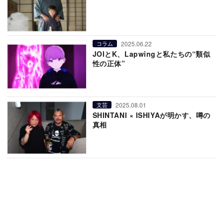
2025.06.22
コラム
JOIとK、Lapwingと私たちの“類似
性の正体”
2025.08.01
文芸
SHINTANI × ISHIYAが明かす、噂の
真相