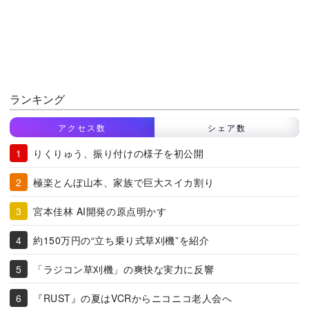
ランキング
アクセス数
シェア数
りくりゅう、振り付けの様子を初公開
極楽とんぼ山本、家族で巨大スイカ割り
宮本佳林 AI開発の原点明かす
約150万円の“立ち乗り式草刈機”を紹介
「ラジコン草刈機」の爽快な実力に反響
『RUST』の夏はVCRからニコニコ老人会へ