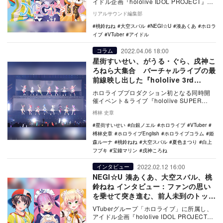
イドル企画『hololive IDOL PROJECT』に
参加中の湊あくあ、大空スバ…
リアルサウンド編集部
桃鈴ねね
大空スバル
NEGI☆U
湊あくあ
ホロラ
イブ
VTuber
アイドル
2022.04.06 18:00
コラム
星街すいせい、がうる・ぐら、戌神こ
ろねら大集合 バーチャルライブの最
前線映し出した『hololive 3rd
fes.』DAY1レポ
ホロライブプロダクション初となる同時開
催イベント＆ライブ『hololive SUPER
EXPO 2022 supported …
榑林 史章
星街すいせい
白銀ノエル
ホロライブ
VTuber
榑林史章
ホロライブEnglish
ホロライブコラム
姫
森ルーナ
桃鈴ねね
大空スバル
夏色まつり
白上
フブキ
宝鐘マリン
戌神ころね
2022.02.12 16:00
インタビュー
NEGI☆U 湊あくあ、大空スバル、桃
鈴ねね インタビュー：ファンの思い
を乗せて突き進む、前人未到のトップ
アイドルへの道
VTuberグループ「ホロライブ」に所属し、
アイドル企画『hololive IDOL PROJECT』