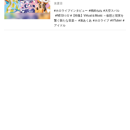
に参加中の湊あくあ、大空ス…
泉夏音
ホロライブインタビュー
桃鈴ねね
大空スバル
NEGI☆U
【特集】Virtual＆Music ～仮想と現実を
繋ぐ新たな音楽～
湊あくあ
ホロライブ
VTuber
アイドル