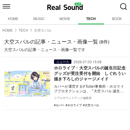
HOME
MUSIC
MOVIE
TECH
BOOK
HOME
TECH
大空スバル
大空スバルの記事・ニュース・画像一覧
(8件)
大空スバルの記事・ニュース・画像一覧です
2026.07.03 15:08
ニュース
ホロライブ・大空スバルの誕生日記念
グッズが受注受付を開始 しぐれうい
描き下ろしのジャージメイド
カバーが運営するVTuber事務所・ホロライ
ブプロダクションは、『大空スバル 誕生日
記念2026』の受注受付を7月2日より開始
リアルサウンドテック編集部
し…
カバー
ホロライブ
大空スバル