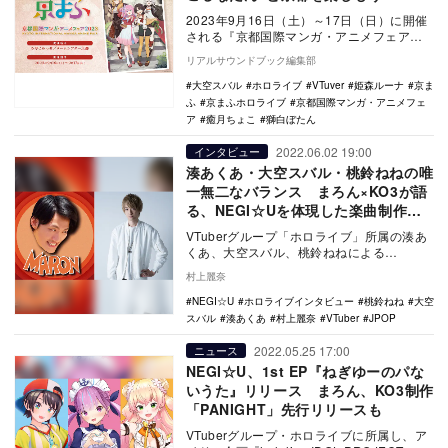
2023年9月16日（土）～17日（日）に開催
される『京都国際マンガ・アニメフェア
2023』にて、VTuberグループ「ホロライ…
リアルサウンドブック編集部
大空スバル
ホロライブ
VTuver
姫森ルーナ
京ま
ふ
京まふホロライブ
京都国際マンガ・アニメフェ
ア
癒月ちょこ
獅白ぼたん
2022.06.02 19:00
インタビュー
湊あくあ・大空スバル・桃鈴ねねの唯
一無二なバランス まろん×KO3が語
る、NEGI☆Uを体現した楽曲制作の
裏側
VTuberグループ「ホロライブ」所属の湊あ
くあ、大空スバル、桃鈴ねねによる
NEGI☆Uが、1stEP『ねぎゆーのパないう
村上麗奈
た』…
NEGI☆U
ホロライブインタビュー
桃鈴ねね
大空
スバル
湊あくあ
村上麗奈
VTuber
JPOP
2022.05.25 17:00
ニュース
NEGI☆U、1st EP『ねぎゆーのパな
いうた』リリース まろん、KO3制作
「PANIGHT」先行リリースも
VTuberグループ・ホロライブに所属し、ア