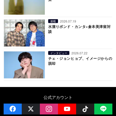
2026.07.19
連載
水溜りボンド・カンタ×倉本美津留対
談
2026.07.22
インタビュー
チェ・ジョンヒョプ、イメージからの
脱却
公式アカウント
facebook
x
instagram
YouTube
Follow on 
LI