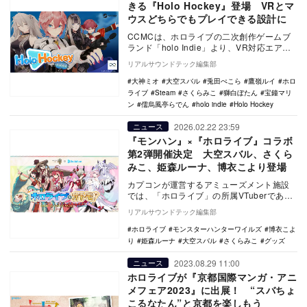
きる『Holo Hockey』登場 VRとマ
ウスどちらでもプレイできる設計に
CCMCは、ホロライブの二次創作ゲームブ
ランド「holo Indie」より、VR対応エアホ
ッケーゲーム『Holo Hockey』…
リアルサウンドテック編集部
大神ミオ
大空スバル
兎田ぺこら
鷹嶺ルイ
ホロ
ライブ
Steam
さくらみこ
獅白ぼたん
宝鐘マリ
ン
儒烏風亭らでん
holo indie
Holo Hockey
2026.02.22 23:59
ニュース
『モンハン』×『ホロライブ』コラボ
第2弾開催決定 大空スバル、さくら
みこ、姫森ルーナ、博衣こより登場
カプコンが運営するアミューズメント施設
では、「ホロライブ」の所属VTuberである
大空スバル、さくらみこ、姫森ルーナ、博
リアルサウンドテック編集部
衣こより…
ホロライブ
モンスターハンターワイルズ
博衣こよ
り
姫森ルーナ
大空スバル
さくらみこ
グッズ
2023.08.29 11:00
ニュース
ホロライブが『京都国際マンガ・アニ
メフェア2023』に出展！ “スバちょ
こるなたん”と京都を楽しもう