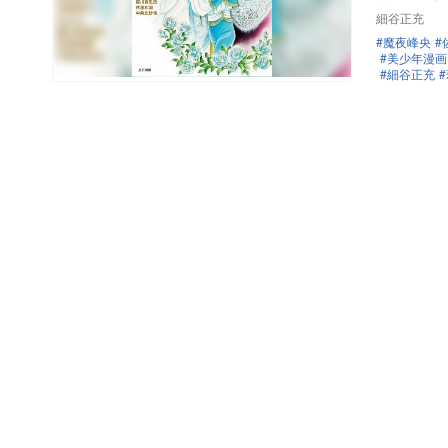
細谷正充
魔夜峰央
美少年漫画
細谷正充