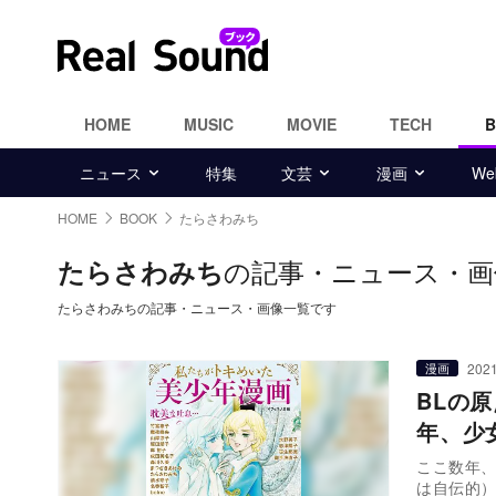
HOME
MUSIC
MOVIE
TECH
ニュース
特集
文芸
漫画
W
HOME
BOOK
たらさわみち
の記事・ニュース・画
たらさわみち
たらさわみちの記事・ニュース・画像一覧です
2021
漫画
BLの
年、少
ここ数年
は自伝的