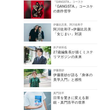
『GANGSTA.』コースケ
『GANGSTA.』コースケ
の創作哲学
伊藤比呂美、阿川佐和子
阿川佐和子×伊藤比呂美
「女じまい」対談
井戸本幹也
27歳編集長が描くミステ
リマガジンの未来
伊藤亜紗
伊藤亜紗が語る『身体の
美学入門』と感性
真門浩平
日常を驚きに変える新
鋭・真門浩平の世界