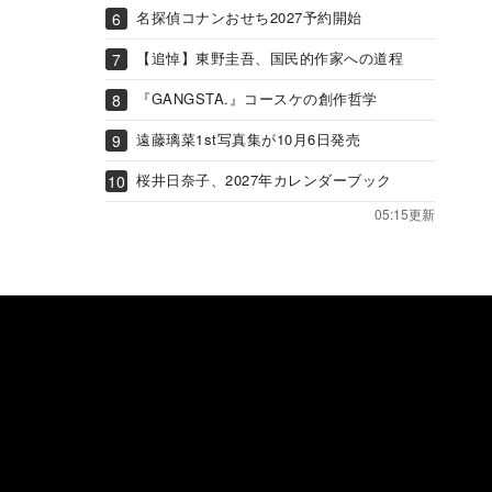
名探偵コナンおせち2027予約開始
【追悼】東野圭吾、国民的作家への道程
『GANGSTA.』コースケの創作哲学
遠藤璃菜1st写真集が10月6日発売
桜井日奈子、2027年カレンダーブック
05:15更新