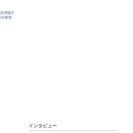
忠津陽子
笹生那実
インタビュー