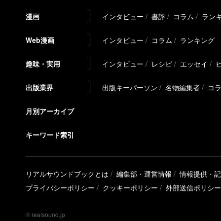
漫画
インタビュー
書評
コラム
ラン
Web漫画
インタビュー
コラム
ランキング
趣味・実用
インタビュー
レシピ
エッセイ
出版業界
出版キーパーソン
名物編集者
コ
月別アーカイブ
キーワード索引
リアルサウンドブックとは
編集部・運営情報
情報提供・記
プライバシーポリシー
クッキーポリシー
外部送信ポリシー
© realsound.jp