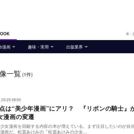
BOOK
本・
eb漫画
趣味・実用
出版業界
像一覧
(1件)
.03.25 08:00
原点は“美少年漫画”にアリ？ 『リボンの騎士』か
女漫画の変遷
、少女漫画を回顧する内容の本が増えている。まず注目したいのが自
）漫画だ。松苗あけみの『松苗あけみの少女…