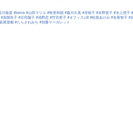
佐川俊彦
belne
山田マリエ
秋里和国
森川久美
岸裕子
水野英子
水上澄子
高階良子
庄司陽子
池野恋
竹宮恵子
オフィスJ.B
松苗あけみ
名香智子
萩尾望都
たらさわみち
別冊マーガレット