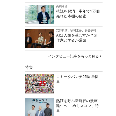
高橋孝介
積読を解消！半年で1万個
売れた本棚の秘密
安野貴博、駒村圭吾、長谷敏司
AIは人類を滅ぼすか？SF
作家と学者が議論
インタビュー記事をもっと見る
特集
コミックバンチ25周年特
集
熱狂を呼ぶ新時代の漫画
誕生へ 「めちゃコン」特
集