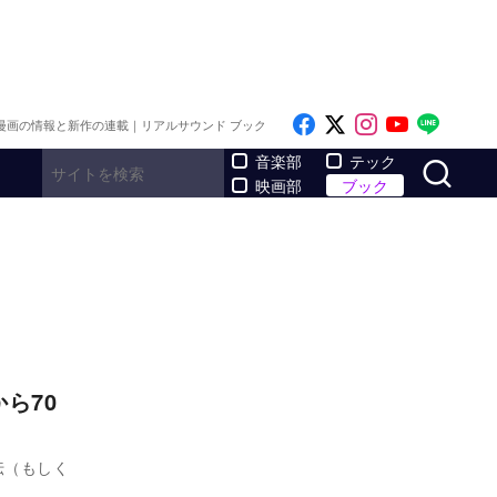
Like on Facebook
Follow on x
Follow on I
Follow o
Follo
漫画の情報と新作の連載｜リアルサウンド ブック
サ
音楽部
テック
映画部
ブック
ら70
伝（もしく