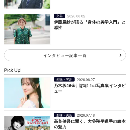
2026.08.02
文芸
伊藤亜紗が語る『身体の美学入門』と
感性
インタビュー記事一覧
Pick Up!
2026.06.27
趣味・実用
乃木坂46金川紗耶 1st写真集インタビ
ュー
2026.07.18
趣味・実用
高良健吾に聞く、大谷翔平選手の絵本
の魅力