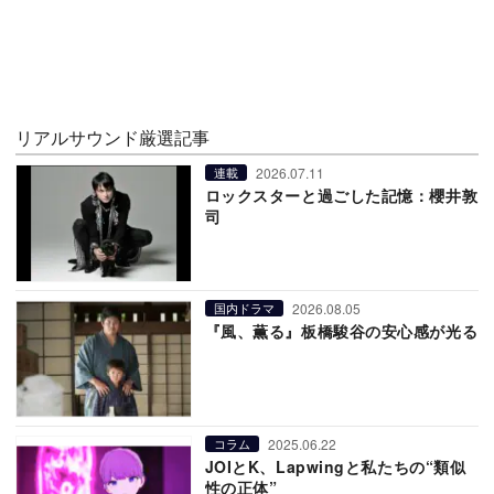
リアルサウンド厳選記事
2026.07.11
連載
ロックスターと過ごした記憶：櫻井敦
司
2026.08.05
国内ドラマ
『風、薫る』板橋駿谷の安心感が光る
2025.06.22
コラム
JOIとK、Lapwingと私たちの“類似
性の正体”