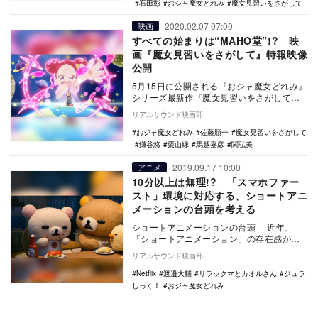
石田彰
おジャ魔女どれみ
魔女見習いをさがして
2020.02.07 07:00
映画
すべての始まりは“MAHO堂”!? 映
画『魔女見習いをさがして』特報映像
公開
5月15日に公開される『おジャ魔女どれみ』
シリーズ最新作『魔女見習いをさがして』
の特報映像が公開された。 1999年から4
リアルサウンド映画部
年…
おジャ魔女どれみ
佐藤順一
魔女見習いをさがして
鎌谷悠
栗山緑
馬越嘉彦
関弘美
2019.09.17 10:00
アニメ
10分以上は無理!? 「スマホファー
スト」環境に対応する、ショートアニ
メーションの台頭を考える
ショートアニメーションの台頭 近年、
「ショートアニメーション」の存在感が高
まっているように見える。ここでいうショ
リアルサウンド映画部
ートアニメー…
Netflix
渡邉大輔
リラックマとカオルさん
ジュラ
しっく！
おジャ魔女どれみ