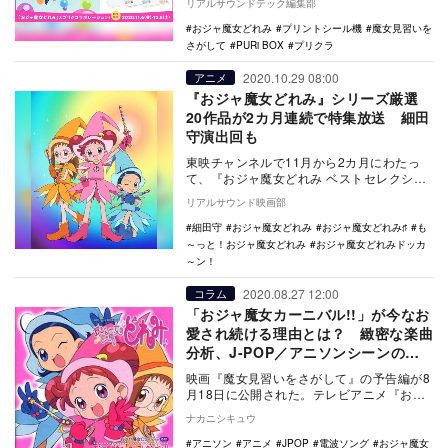
リアルサウンドテック編集部
ョ…
おジャ魔女どれみ
プリントシール機
魔女見習いを
さがして
PURi BOX
プリクラ
2020.10.29 08:00
アニメ
『おジャ魔女どれみ』シリーズ厳選
20作品が2カ月連続で特集放送 細田
守演出回も
東映チャンネルで11月から2カ月にわたっ
て、『おジャ魔女どれみ ベストセレクショ
ン 前・後編』が放送されることが決定し
リアルサウンド映画部
た。 …
細田守
おジャ魔女どれみ
おジャ魔女どれみ♯
も
～っと！おジャ魔女どれみ
おジャ魔女どれみドッカ
～ン！
2020.08.27 12:00
コラム
「おジャ魔女カーニバル!!」が今なお
愛され続ける理由とは？ 緻密な楽曲
分析、J-POP／アニソンシーンの流
行などから考察
映画『魔女見習いをさがして』の予告編が8
月18日に公開された。テレビアニメ『おジ
ャ魔女どれみ』（朝日放送・テレビ朝日
ナカニシキュウ
系）20周年…
アニソン
アニメ
JPOP
電波ソング
おジャ魔女