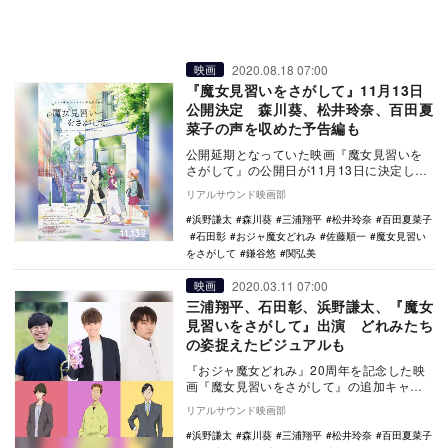
2020.08.18 07:00
映画
『魔女見習いをさがして』11月13日
公開決定 森川葵、松井玲奈、百田夏
菜子の声を収めた予告編も
公開延期となっていた映画『魔女見習いを
さがして』の公開日が11月13日に決定し、
あわせて予告編が公開された。 1999年…
リアルサウンド映画部
浜野謙太
森川葵
三浦翔平
松井玲奈
百田夏菜子
石田彰
おジャ魔女どれみ
佐藤順一
魔女見習い
をさがして
鎌谷悠
関弘美
2020.03.11 07:00
映画
三浦翔平、石田彰、浜野謙太、『魔女
見習いをさがして』出演 どれみたち
の姿捉えたビジュアルも
『おジャ魔女どれみ』20周年を記念した映
画『魔女見習いをさがして』の追加キャス
トが発表され、あわせて本ビジュアルが公
リアルサウンド映画部
開された。 …
浜野謙太
森川葵
三浦翔平
松井玲奈
百田夏菜子