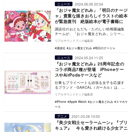
2024.06.06 20:34
ニュース
「おジャ魔女どれみ」「明日のナージ
ャ」貴重な描きおろしイラストの絵本
が緊急復刊 絶版絵本が電子書籍に
講談社のおともだち・たのしい幼稚園編集
チームが、「おジャ魔女どれみ」シリーズ
と「明日のナージャ」の絶版絵本37冊を電
リアルサウンドブック編集部
子書籍として…
講談社
おジャ魔女どれみ
明日のナージャ
2024.05.24 11:25
ニュース
『おジャ魔女どれみ』25周年記念の
コラボ商品7種が登場 iPhoneケー
スやAirPodsケースなど
仕事もプライベートも頑張る女子を応援す
るブランド・GAACAL（ガーカル）は、
『おジャ魔女どれみ』TV放送開始から25周
リアルサウンドテック編集部
年を記念…
iPhone
Apple Watch
おジャ魔女どれみ
スマホケ
ース
2021.03.28 10:00
アニメ
『美少女戦士セーラームーン』『プリ
キュア』 今も愛され続ける少女アニ