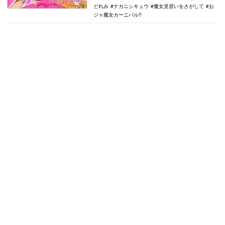
どれみ
ナカニシキュウ
魔女見習いをさがして
お
ジャ魔女カーニバル!!