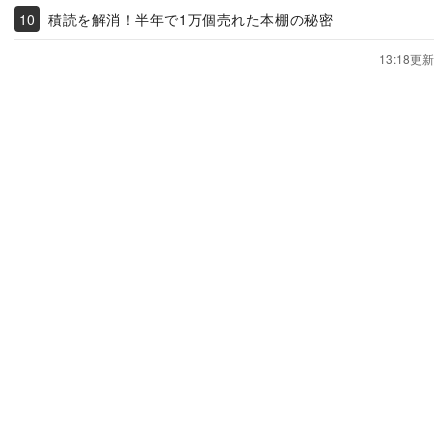
積読を解消！半年で1万個売れた本棚の秘密
13:18更新