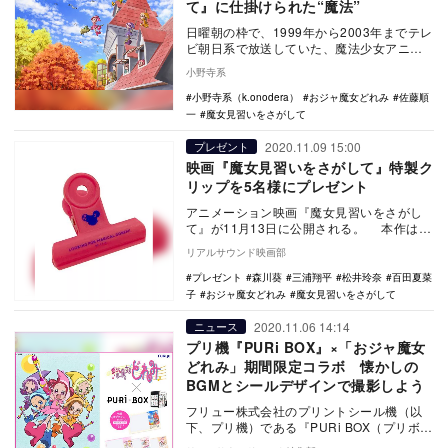
て』に仕掛けられた“魔法”
日曜朝の枠で、1999年から2003年までテレ
ビ朝日系で放送していた、魔法少女アニメ
『おジャ魔女どれみ』シリーズ。当時の3歳
小野寺系
から…
小野寺系（k.onodera）
おジャ魔女どれみ
佐藤順
一
魔女見習いをさがして
2020.11.09 15:00
プレゼント
映画『魔女見習いをさがして』特製ク
リップを5名様にプレゼント
アニメーション映画『魔女見習いをさがし
て』が11月13日に公開される。 本作は、
1999年から4年間に渡り放送された『お…
リアルサウンド映画部
プレゼント
森川葵
三浦翔平
松井玲奈
百田夏菜
子
おジャ魔女どれみ
魔女見習いをさがして
2020.11.06 14:14
ニュース
プリ機『PURi BOX』×「おジャ魔女
どれみ」期間限定コラボ 懐かしの
BGMとシールデザインで撮影しよう
フリュー株式会社のプリントシール機（以
下、プリ機）である『PURi BOX（プリボッ
クス）』は、11月6日から、東映アニメーシ