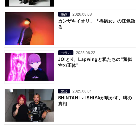
2026.08.08
映画
カンザキイオリ、『禍禍女』の狂気語
る
2025.06.22
コラム
JOIとK、Lapwingと私たちの“類似
性の正体”
2025.08.01
文芸
SHINTANI × ISHIYAが明かす、噂の
真相