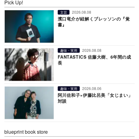
Pick Up!
2026.08.08
文芸
濱口竜介が紐解くブレッソンの『覚
書』
2026.08.08
趣味・実用
FANTASTICS 佐藤大樹、6年間の成
長
2026.08.06
趣味・実用
阿川佐和子×伊藤比呂美「女じまい」
対談
blueprint book store