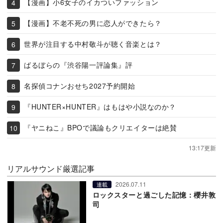
【漫画】小6女子のイカついファッション
【漫画】不老不死の男に恋人ができたら？
世界が注目する中村敬斗が聴く音楽とは？
ばるぼらの『渋谷陽一評論集』評
名探偵コナンおせち2027予約開始
『HUNTER×HUNTER』はもはや小説なのか？
『ヤニねこ』BPOで議論もクリエイターは絶賛
13:17更新
リアルサウンド厳選記事
2026.07.11
連載
ロックスターと過ごした記憶：櫻井敦
司