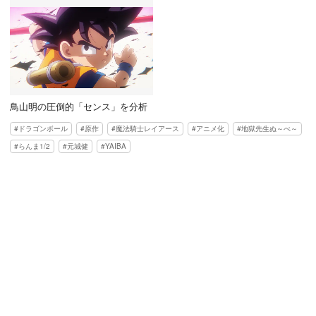
鳥山明の圧倒的「センス」を分析
ドラゴンボール
原作
魔法騎士レイアース
アニメ化
地獄先生ぬ～べ～
らんま1/2
元城健
YAIBA