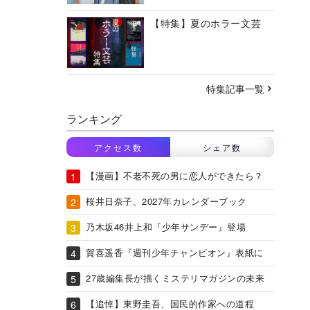
【特集】夏のホラー文芸
特集記事一覧
ランキング
アクセス数
シェア数
【漫画】不老不死の男に恋人ができたら？
桜井日奈子、2027年カレンダーブック
乃木坂46井上和『少年サンデー』登場
賀喜遥香『週刊少年チャンピオン』表紙に
27歳編集長が描くミステリマガジンの未来
【追悼】東野圭吾、国民的作家への道程