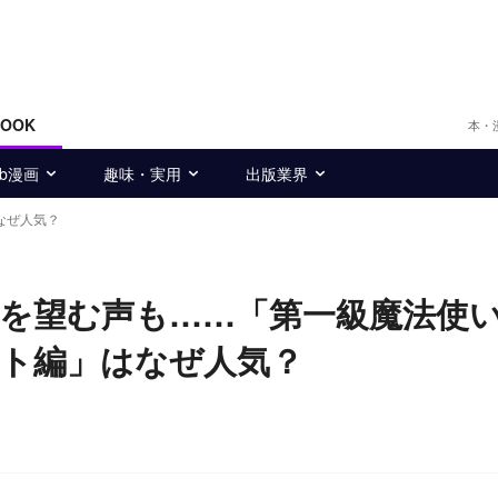
BOOK
本・
eb漫画
趣味・実用
出版業界
なぜ人気？
を望む声も……「第一級魔法使
ト編」はなぜ人気？