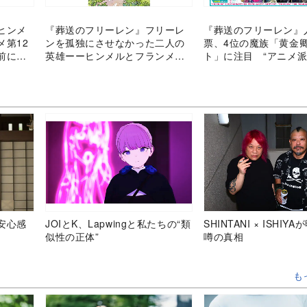
ヒンメ
『葬送のフリーレン』フリーレ
『葬送のフリーレン』
メ第12
ンを孤独にさせなかった二人の
票、4位の魔族「黄金
前にそ
英雄ーーヒンメルとフランメが
ト」に注目 “アニメ派
残したもの
になる理由を考察
安心感
JOIとK、Lapwingと私たちの“類
SHINTANI × ISHIY
似性の正体”
噂の真相
も