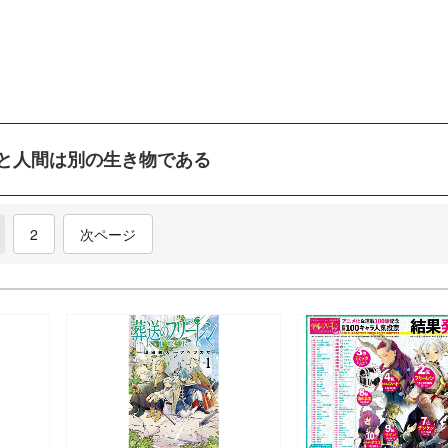
と人間は別の生き物である
current)
2
次ページ