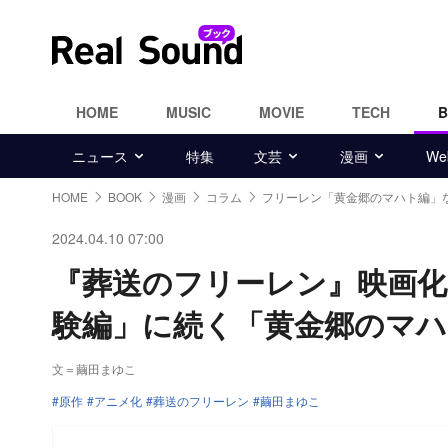
HOME
MUSIC
MOVIE
TECH
ニュース
特集
文芸
漫画
W
HOME
BOOK
漫画
コラム
フリーレン「黄金郷のマハト編」
2024.04.10 07:00
『葬送のフリーレン』映画化
験編」に続く「黄金郷のマハ
文＝繭田まゆこ
原作
アニメ化
葬送のフリーレン
繭田まゆこ