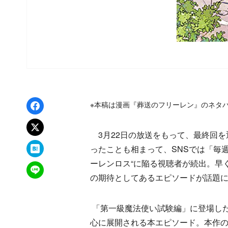
Facebookでシェア
※本稿は漫画『葬送のフリーレン』のネタ
xでポスト
3月22日の放送をもって、最終回を
はてなブックマーク
ったことも相まって、SNSでは「毎
ーレンロス“に陥る視聴者が続出。早
LINEで送る
の期待としてあるエピソードが話題
「第一級魔法使い試験編」に登場し
心に展開される本エピソード。本作