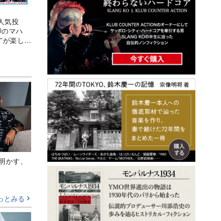
人気投
卿のマハ
”が楽しみ
Aが明かす、
っとみる