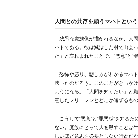
人間との共存を願うマハトという
残忍な魔族像が描かれるなか、人間
ハトである。彼は滅ぼした村で出会
だ」と哀れまれたことで、"悪意”と“
恐怖や怒り、悲しみがわかるマハト
映ったのだろう。このことがきっか
ようになる。「人間を知りたい」と願
意したフリーレンとどこか通ずるも
こうして“悪意”と“罪悪感”を知る
ない。魔族にとって人を殺すことは
しいほど意思を必要としない行為だ