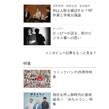
安野貴博、駒村圭吾、長谷敏司
AIは人類を滅ぼすか？SF
作家と学者が議論
かっぴー
かっぴーが語る、初のビ
ジネス書への思い
インタビュー記事をもっと見る
特集
コミックバンチ25周年特
集
熱狂を呼ぶ新時代の漫画
誕生へ 「めちゃコン」特
集