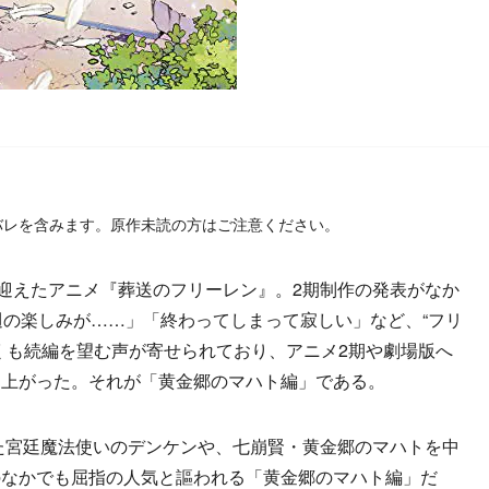
バレを含みます。原作未読の方はご注意ください。
迎えたアニメ『葬送のフリーレン』。2期制作の発表がなか
週の楽しみが……」「終わってしまって寂しい」など、“フリ
くも続編を望む声が寄せられており、アニメ2期や劇場版へ
に上がった。それが「黄金郷のマハト編」である。
た宮廷魔法使いのデンケンや、七崩賢・黄金郷のマハトを中
のなかでも屈指の人気と謳われる「黄金郷のマハト編」だ