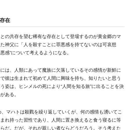
存在
との共存を望む稀有な存在として登場するのが黄金郷のマ
った神父に「人を殺すことに罪悪感を持てないのは可哀想
罪悪感”について考えるようになる。
には、人類にあって魔族に欠落しているその感情が新鮮に
けで彼は生まれて初めて人間に興味を持ち、知りたいと思う
う姿は、ヒンメルの死により“人間を知る旅”に出ることを決
のがある。
ため、マハトは殺戮を繰り返していくが、何の感情も湧いてこ
生まれ持った習性であり、人間に置き換えると食う寝るに等
からだ。だが、それが親しい者ならどうだろう。そう考えた