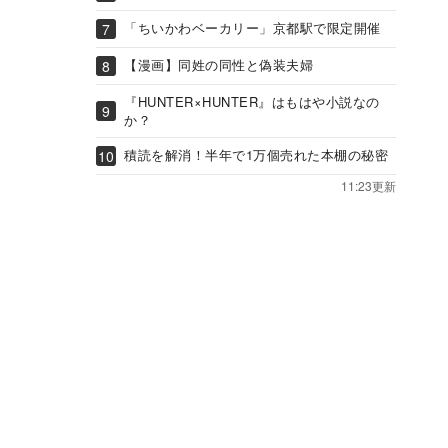
「ちいかわベーカリー」京都駅で限定開催
【漫画】同姓の同性と偽装夫婦
『HUNTER×HUNTER』はもはや小説なの
か？
積読を解消！半年で1万個売れた本棚の秘密
11:23更新