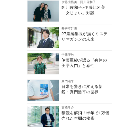
伊藤比呂美、阿川佐和子
阿川佐和子×伊藤比呂美
「女じまい」対談
井戸本幹也
27歳編集長が描くミステ
リマガジンの未来
伊藤亜紗
伊藤亜紗が語る『身体の
美学入門』と感性
真門浩平
日常を驚きに変える新
鋭・真門浩平の世界
高橋孝介
積読を解消！半年で1万個
売れた本棚の秘密