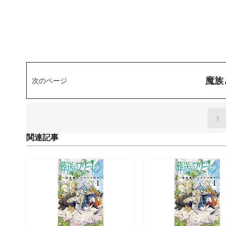
魔族
次のページ
1
(
関連記事