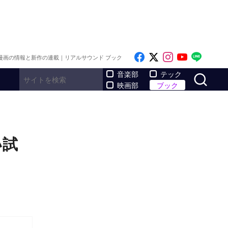
Like on Facebook
Follow on x
Follow on I
Follow o
Follo
漫画の情報と新作の連載｜リアルサウンド ブック
サ
音楽部
テック
映画部
ブック
い試