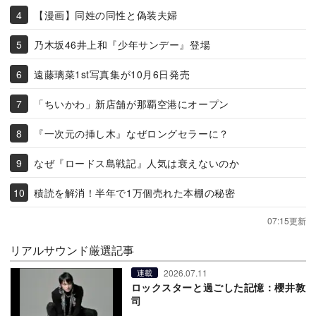
【漫画】同姓の同性と偽装夫婦
乃木坂46井上和『少年サンデー』登場
遠藤璃菜1st写真集が10月6日発売
「ちいかわ」新店舗が那覇空港にオープン
『一次元の挿し木』なぜロングセラーに？
なぜ『ロードス島戦記』人気は衰えないのか
積読を解消！半年で1万個売れた本棚の秘密
07:15更新
リアルサウンド厳選記事
2026.07.11
連載
ロックスターと過ごした記憶：櫻井敦
司