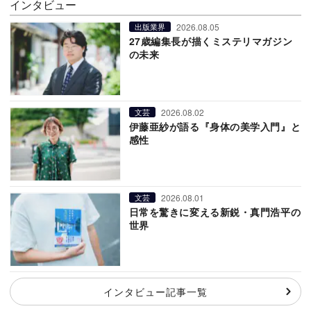
インタビュー
2026.08.05
出版業界
27歳編集長が描くミステリマガジン
の未来
2026.08.02
文芸
伊藤亜紗が語る『身体の美学入門』と
感性
2026.08.01
文芸
日常を驚きに変える新鋭・真門浩平の
世界
インタビュー記事一覧