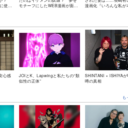
既に使用
モチーフにしたWEB漫画が面白
漫画化『いろんな私が
い
私』が凄い
安心感
JOIとK、Lapwingと私たちの“類
SHINTANI × ISHIY
似性の正体”
噂の真相
も