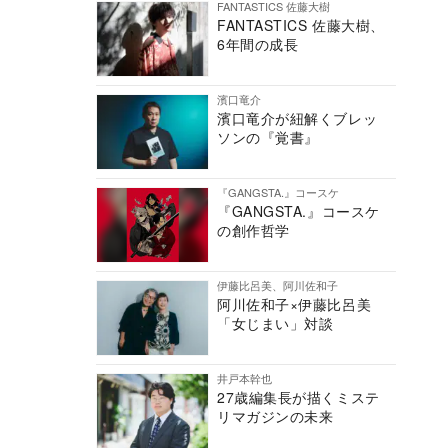
FANTASTICS 佐藤大樹
FANTASTICS 佐藤大樹、
6年間の成長
濱口竜介
濱口竜介が紐解くブレッ
ソンの『覚書』
『GANGSTA.』コースケ
『GANGSTA.』コースケ
の創作哲学
伊藤比呂美、阿川佐和子
阿川佐和子×伊藤比呂美
「女じまい」対談
井戸本幹也
27歳編集長が描くミステ
リマガジンの未来