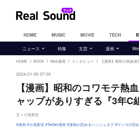
HOME
MUSIC
MOVIE
TECH
ニュース
特集
文芸
漫画
W
HOME
BOOK
Web漫画
インタビュー
【漫画】昭和の熱血体
2024.01.06 07:00
【漫画】昭和のコワモテ熱血
ャップがありすぎる『3年C
文＝小池直也
漫画
小池直也
Twitter漫画
漫画が読めるハッシュタグ
マンガが読