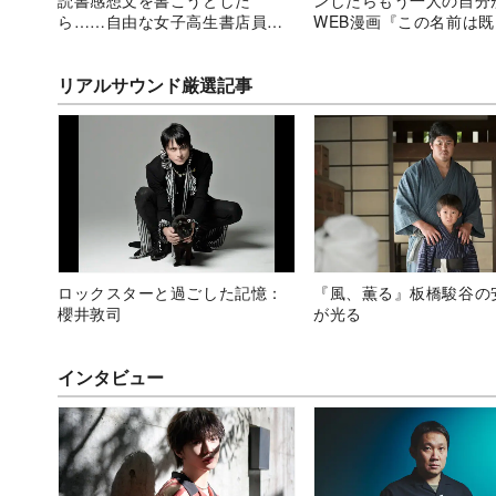
ら……自由な女子高生書店員が
WEB漫画『この名前は
愛らしいSNS漫画
されています。』が怖い
リアルサウンド厳選記事
ロックスターと過ごした記憶：
『風、薫る』板橋駿谷の
櫻井敦司
が光る
インタビュー