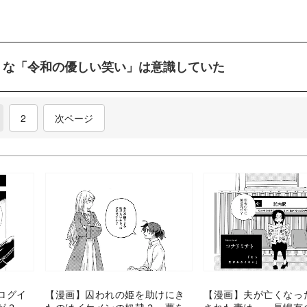
うな「令和の優しい笑い」は意識していた
current)
2
次ページ
ログイ
【漫画】囚われの姫を助けにき
【漫画】夫が亡くなっ
分が？
たのはイケメンの奴隷？ 夢を
された妻は……長嶋有