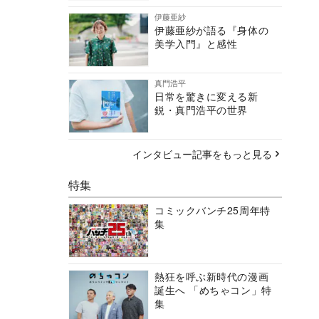
伊藤亜紗
伊藤亜紗が語る『身体の
美学入門』と感性
真門浩平
日常を驚きに変える新
鋭・真門浩平の世界
インタビュー記事をもっと見る
特集
コミックバンチ25周年特
集
熱狂を呼ぶ新時代の漫画
誕生へ 「めちゃコン」特
集