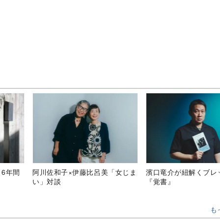
、6年間
阿川佐和子×伊藤比呂美「女じま
濱口竜介が紐解くブレ
い」対談
『覚書』
も