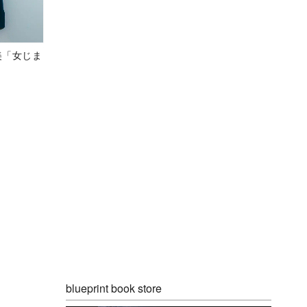
美「女じま
blueprint book store