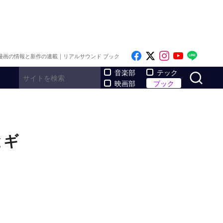
Like on Facebook
Follow on x
Follow on I
Follow o
Follo
漫画の情報と新作の連載｜リアルサウンド ブック
サ
音楽部
テック
映画部
ブック
とギ