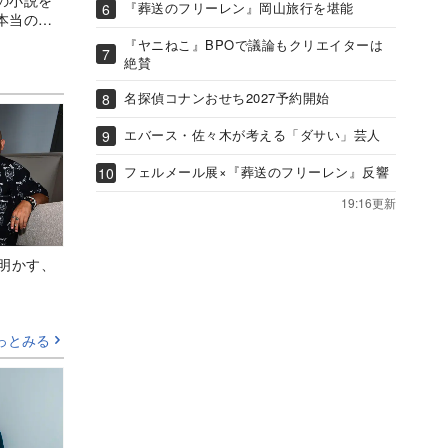
『葬送のフリーレン』岡山旅行を堪能
本当の
『ヤニねこ』BPOで議論もクリエイターは
絶賛
名探偵コナンおせち2027予約開始
エバース・佐々木が考える「ダサい」芸人
フェルメール展×『葬送のフリーレン』反響
19:16更新
Aが明かす、
っとみる