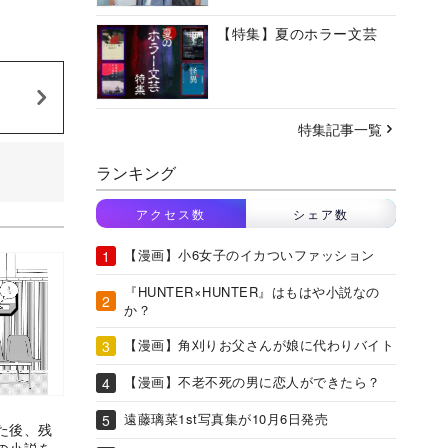
【特集】夏のホラー文芸
特集記事一覧
ランキング
アクセス数
シェア数
【漫画】小6女子のイカついファッション
『HUNTER×HUNTER』はもはや小説なの
か？
【漫画】角刈りお父さんが娘に代わりバイト
【漫画】不老不死の男に恋人ができたら？
遠藤璃菜1st写真集が10月6日発売
た後、残
の小説を