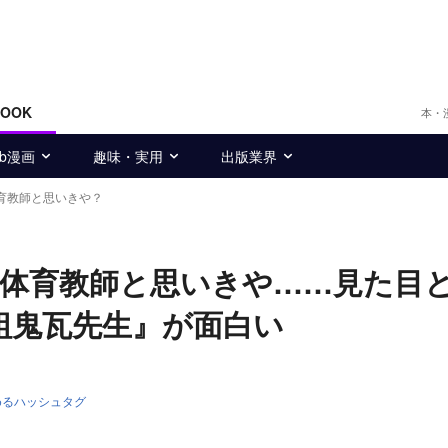
BOOK
本・
eb漫画
趣味・実用
出版業界
育教師と思いきや？
体育教師と思いきや……見た目
組鬼瓦先生』が面白い
めるハッシュタグ