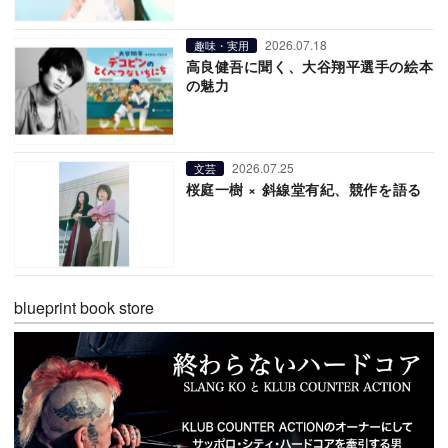
2026.07.18
趣味・実用
高良健吾に聞く、大谷翔平選手の絵本
の魅力
2026.07.25
文芸
桜庭一樹 × 斜線堂有紀、競作を語る
blueprint book store