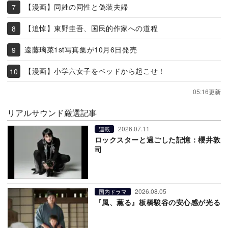
【漫画】同姓の同性と偽装夫婦
【追悼】東野圭吾、国民的作家への道程
遠藤璃菜1st写真集が10月6日発売
【漫画】小学六女子をベッドから起こせ！
05:16更新
リアルサウンド厳選記事
2026.07.11
連載
ロックスターと過ごした記憶：櫻井敦
司
2026.08.05
国内ドラマ
『風、薫る』板橋駿谷の安心感が光る