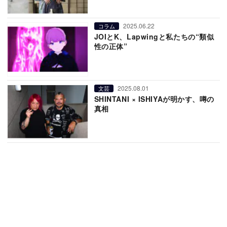
2025.06.22
コラム
JOIとK、Lapwingと私たちの“類似
性の正体”
2025.08.01
文芸
SHINTANI × ISHIYAが明かす、噂の
真相