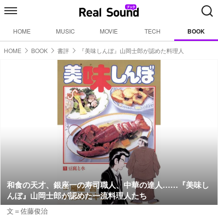
HOME
MUSIC
MOVIE
TECH
BOOK
HOME
BOOK
書評
『美味しんぼ』山岡士郎が認めた料理人
和食の天才、銀座一の寿司職人、中華の達人……『美味し
んぼ』山岡士郎が認めた一流料理人たち
文＝佐藤俊治