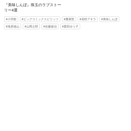
『美味しんぼ』珠玉のラブストー
リー4選
小学館
ビッグコミックスピリッツ
雁屋哲
花咲アキラ
美味しんぼ
海原雄山
山岡士郎
佐藤俊治
栗田ゆう子