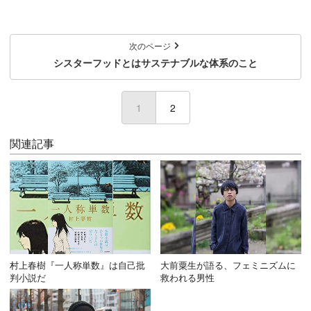
次のページ
シスターフッドとはサステナブルな体系のこと
1
(current)
2
関連記事
村上春樹『一人称単数』は自己批
大前粟生が語る、フェミニズムに
判小説だ
救われる男性