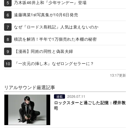
乃木坂46井上和『少年サンデー』登場
遠藤璃菜1st写真集が10月6日発売
なぜ『ロードス島戦記』人気は衰えないのか
積読を解消！半年で1万個売れた本棚の秘密
【漫画】同姓の同性と偽装夫婦
『一次元の挿し木』なぜロングセラーに？
13:17更新
リアルサウンド厳選記事
2026.07.11
連載
ロックスターと過ごした記憶：櫻井敦
司