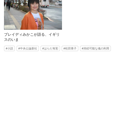
ブレイディみかこが語る、イギリ
スのいま
小説
中央公論新社
はらだ有彩
松田青子
持続可能な魂の利用