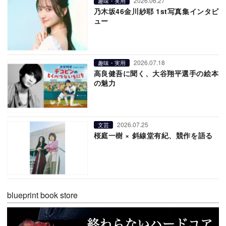
2026.06.27
趣味・実用
乃木坂46金川紗耶 1st写真集インタビ
ュー
2026.07.18
趣味・実用
高良健吾に聞く、大谷翔平選手の絵本
の魅力
2026.07.25
文芸
桜庭一樹 × 斜線堂有紀、競作を語る
blueprint book store