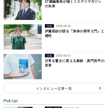
27歳編集長が描くミステリマガジン
の未来
2026.08.02
文芸
伊藤亜紗が語る『身体の美学入門』と
感性
2026.08.01
文芸
日常を驚きに変える新鋭・真門浩平の
世界
インタビュー記事一覧
Pick Up!