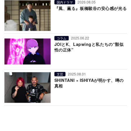
2026.08.05
国内ドラマ
『風、薫る』板橋駿谷の安心感が光る
2025.06.22
コラム
JOIとK、Lapwingと私たちの“類似
性の正体”
2025.08.01
文芸
SHINTANI × ISHIYAが明かす、噂の
真相