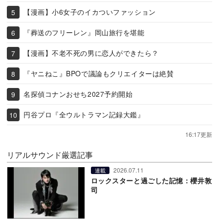
【漫画】小6女子のイカついファッション
『葬送のフリーレン』岡山旅行を堪能
【漫画】不老不死の男に恋人ができたら？
『ヤニねこ』BPOで議論もクリエイターは絶賛
名探偵コナンおせち2027予約開始
円谷プロ『全ウルトラマン記録大鑑』
16:17更新
リアルサウンド厳選記事
2026.07.11
連載
ロックスターと過ごした記憶：櫻井敦
司