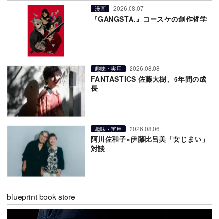
2026.08.07
漫画
『GANGSTA.』コースケの創作哲学
2026.08.08
趣味・実用
FANTASTICS 佐藤大樹、6年間の成
長
2026.08.06
趣味・実用
阿川佐和子×伊藤比呂美「女じまい」
対談
blueprint book store