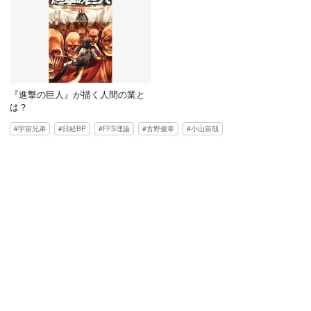
『進撃の巨人』が描く人間の業と
は？
宇宙兄弟
日経BP
FFS理論
古野俊幸
小山宙哉