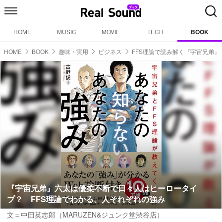
HOME
MUSIC
MOVIE
TECH
BOOK
HOME
BOOK
趣味・実用
ビジネス
FFS理論で読み解く『宇宙兄弟』
『宇宙兄弟』六太は優柔不断で日々人はヒーロータイ
プ？ FFS理論でわかる、人それぞれの強み
文＝中田英志郎（MARUZEN&ジュンク堂渋谷店）