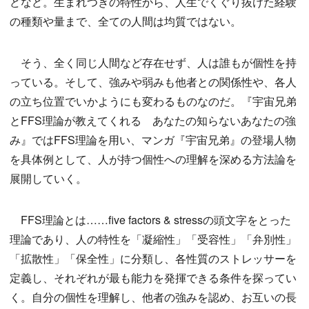
どなど。生まれつきの特性から、人生でくぐり抜けた経験
の種類や量まで、全ての人間は均質ではない。
そう、全く同じ人間など存在せず、人は誰もが個性を持
っている。そして、強みや弱みも他者との関係性や、各人
の立ち位置でいかようにも変わるものなのだ。『宇宙兄弟
とFFS理論が教えてくれる あなたの知らないあなたの強
み』ではFFS理論を用い、マンガ『宇宙兄弟』の登場人物
を具体例として、人が持つ個性への理解を深める方法論を
展開していく。
FFS理論とは……five factors & stressの頭文字をとった
理論であり、人の特性を「凝縮性」「受容性」「弁別性」
「拡散性」「保全性」に分類し、各性質のストレッサーを
定義し、それぞれが最も能力を発揮できる条件を探ってい
く。自分の個性を理解し、他者の強みを認め、お互いの長