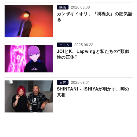
2026.08.08
映画
カンザキイオリ、『禍禍女』の狂気語
る
2025.06.22
コラム
JOIとK、Lapwingと私たちの“類似
性の正体”
2025.08.01
文芸
SHINTANI × ISHIYAが明かす、噂の
真相