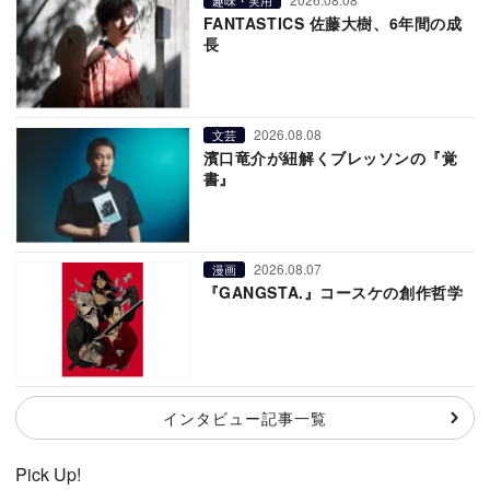
FANTASTICS 佐藤大樹、6年間の成
長
2026.08.08
文芸
濱口竜介が紐解くブレッソンの『覚
書』
2026.08.07
漫画
『GANGSTA.』コースケの創作哲学
インタビュー記事一覧
Pick Up!