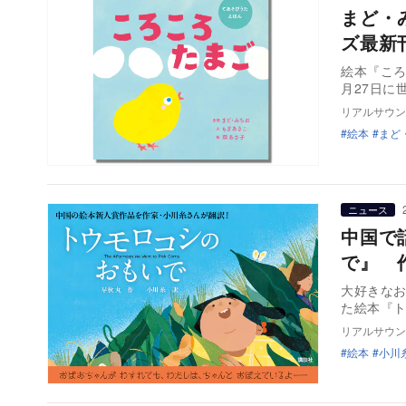
まど・
ズ最新
絵本『ころ
リアルサウン
絵本
まど
ニュース
中国で
で』 
大好きな
た絵本『
リアルサウン
絵本
小川