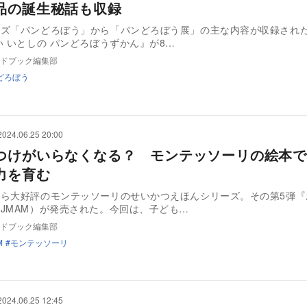
品の誕生秘話も収録
ーズ「パンどろぼう」から「パンどろぼう展」の主な内容が収録され
い いとしの パンどろぼうずかん』が8…
ドブック編集部
どろぼう
2024.06.25 20:00
つけがいらなくなる？ モンテッソーリの絵本で
力を育む
から大好評のモンテッソーリのせいかつえほんシリーズ。その第5弾『
JMAM）が発売された。今回は、子ども…
ドブック編集部
M
モンテッソーリ
2024.06.25 12:45