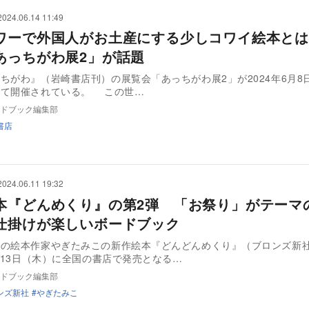
2024.06.14 11:49
ワーで外国人がお土産にする少しコワイ絵本とは
あっちがわ展2」が話題
ちがわ』（岩崎書店刊）の展覧会「あっちがわ展2」が2024年6月8
京タワーにて開催されている。 この世…
ドブック編集部
書店
2024.06.11 19:32
本『どんめくり』の第2弾 「お祭り」がテーマ
仕掛けが楽しいボードブック
身の絵本作家やぎたみこの新作絵本『どんどんめくり』（ブロンズ新
6月13日（木）に全国の書店で発売となる…
ドブック編集部
ンズ新社
やぎたみこ