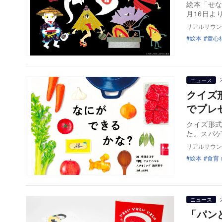
絵本「せな
月16日よ
リアルサウン
絵本
童心
ニュース
クイズ
でプレ
クイズ形
た。スパ
リアルサウン
絵本
食育
ニュース
「パン