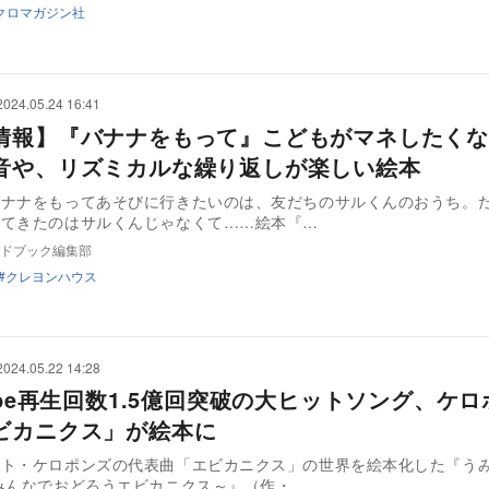
クロマガジン社
2024.05.24 16:41
情報】『バナナをもって』こどもがマネしたくな
音や、リズミカルな繰り返しが楽しい絵本
バナナをもってあそびに行きたいのは、友だちのサルくんのおうち。
出てきたのはサルくんじゃなくて……絵本『…
ドブック編集部
クレヨンハウス
2024.05.22 14:28
ube再生回数1.5億回突破の大ヒットソング、ケ
ビカニクス」が絵本に
ット・ケロポンズの代表曲「エビカニクス」の世界を絵本化した『う
みんなでおどろうエビカニクス～』（作・…