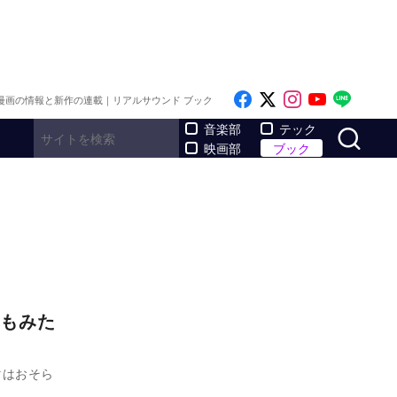
Like on Facebook
Follow on x
Follow on I
Follow o
Follo
漫画の情報と新作の連載｜リアルサウンド ブック
サ
音楽部
テック
映画部
ブック
もみた