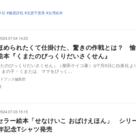
ラ社
篠原諄也
北原千恵美
台湾絵本
2024.07.04 14:23
ほめられたくて仕掛けた、驚きの作戦とは？ 愉
絵本『くまたのびっくりだいさくせん』
たのびっくりだいさくせん』（柴田ケイコ著）が7月3日に白泉社よ
た。 くまの子・くまたは、ママをびっく…
ドブック編集部
社
2024.07.03 15:15
セラー絵本「せなけいこ おばけえほん」 シリ
周年記念Tシャツ発売