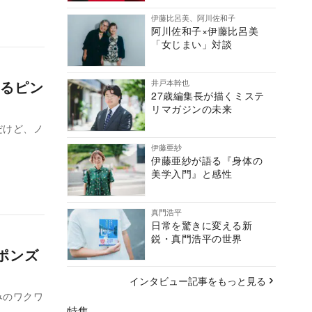
伊藤比呂美、阿川佐和子
阿川佐和子×伊藤比呂美
「女じまい」対談
井戸本幹也
るピン
27歳編集長が描くミステ
リマガジンの未来
だけど、ノ
伊藤亜紗
伊藤亜紗が語る『身体の
美学入門』と感性
真門浩平
日常を驚きに変える新
鋭・真門浩平の世界
ロポンズ
インタビュー記事をもっと見る
みのワクワ
特集