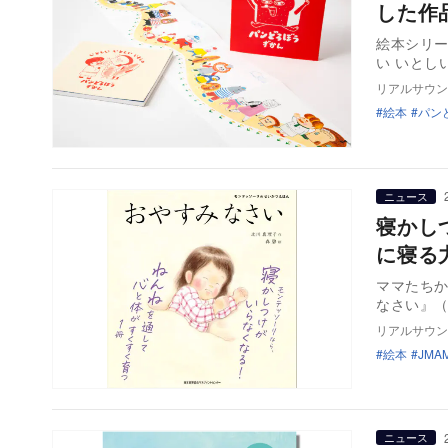
した作
絵本シリ
い いとし
リアルサウン
絵本
パン
ニュース
寝かし
に寝る
ママたち
なさい』（
リアルサウン
絵本
JMA
ニュース