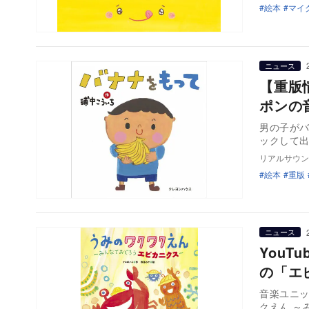
絵本
マイ
ニュース
【重版
ポンの
男の子が
ックして
リアルサウン
絵本
重版
ニュース
YouT
の「エ
音楽ユニ
クえん ～