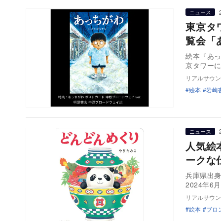
ニュース
東京タ
覧会「
絵本『あっ
リアルサウン
絵本
岩崎
ニュース
人気絵
ークな
兵庫県出
2024年
リアルサウン
絵本
ブロ