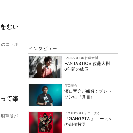
をむい
』のコラボ
インタビュー
FANTASTICS 佐藤大樹
FANTASTICS 佐藤大樹、
6年間の成長
濱口竜介
濱口竜介が紐解くブレッ
ソンの『覚書』
って楽
『GANGSTA.』コースケ
3刷重版が
『GANGSTA.』コースケ
の創作哲学