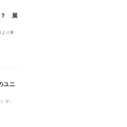
？ 展
日より東
のユニ
社）が、