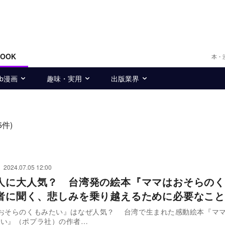
BOOK
本・
eb漫画
趣味・実用
出版業界
5件)
2024.07.05 12:00
人に大人気？ 台湾発の絵本『ママはおそらのく
者に聞く、悲しみを乗り越えるために必要なこと
くもみたい』はなぜ人気？ 台湾で生まれた感動絵本『ママはおそら
たい』（ポプラ社）の作者…