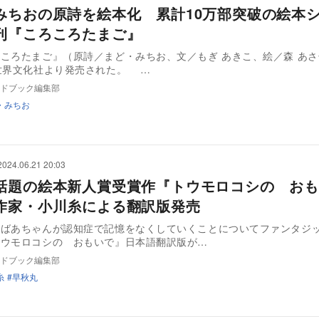
みちおの原詩を絵本化 累計10万部突破の絵本
刊『ころころたまご』
ころたまご』（原詩／まど・みちお、文／もぎ あきこ、絵／森 あさ
月27日に世界文化社より発売された。 …
ドブック編集部
・みちお
2024.06.21 20:03
話題の絵本新人賞受賞作『トウモロコシの おも
作家・小川糸による翻訳版発売
おばあちゃんが認知症で記憶をなくしていくことについてファンタジ
トウモロコシの おもいで』日本語翻訳版が…
ドブック編集部
糸
早秋丸