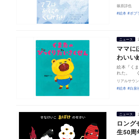
篠原諄也
絵本
ポプ
ニュース
ママに
わいい
絵本『くま
れ
リアルサウン
絵本
白泉
ニュース
ロング
生50