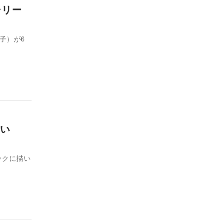
シリー
子）が6
い
ックに描い