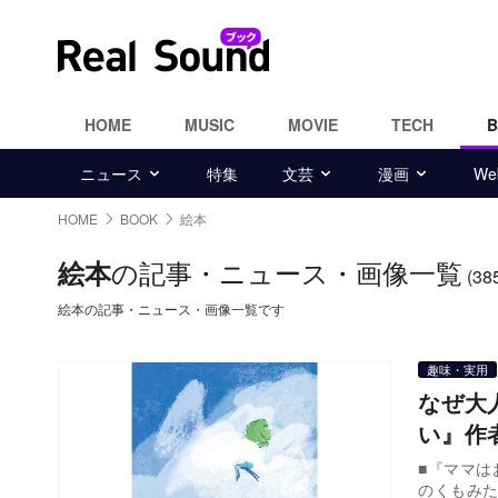
HOME
MUSIC
MOVIE
TECH
ニュース
特集
文芸
漫画
W
HOME
BOOK
絵本
の記事・ニュース・画像一覧
絵本
(38
絵本の記事・ニュース・画像一覧です
趣味・実用
なぜ大
い』作
■『ママはおそらの
のくもみ