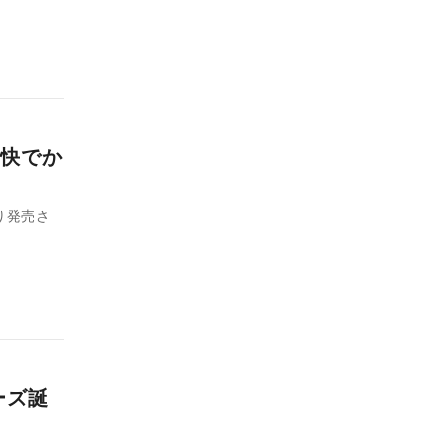
快でか
り発売さ
ーズ誕