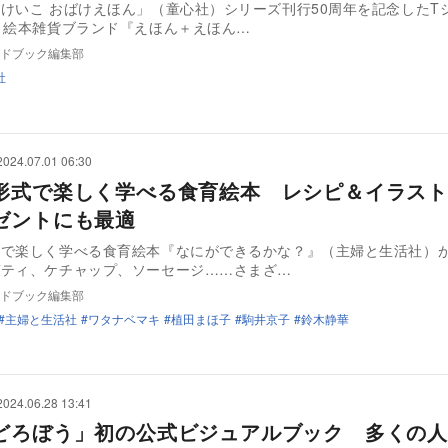
けいこ おばけえほん」（童心社）シリーズ刊行50周年を記念したT
り絵本雑貨ブランド『えほん＋えほん…
ドブック編集部
社
2024.07.01 06:30
形式で楽しく学べる食育絵本 レシピ＆イラスト
ゼントにも最適
式で楽しく学べる食育絵本『なにができるかな？』（主婦と生活社）
ゲティ、ケチャップ、ソーセージ……さまざ…
ドブック編集部
主婦と生活社
ワタナベマキ
植田まほ子
駒井京子
鈴木静華
2024.06.28 13:41
どろぼう」初の公式ビジュアルブック 多くの人