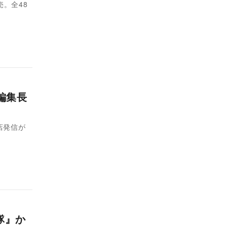
売。全48
編集長
店発信が
隊』か