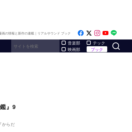
Like on Facebook
Follow on x
Follow on I
Follow o
Follo
漫画の情報と新作の連載｜リアルサウンド ブック
サ
音楽部
テック
映画部
ブック
鑑』9
『からだ