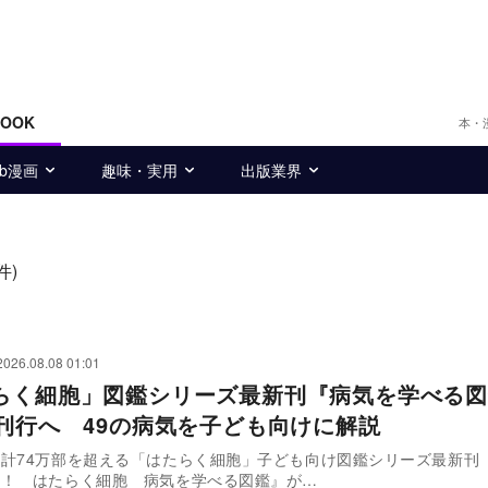
BOOK
本・
eb漫画
趣味・実用
出版業界
件)
2026.08.08 01:01
らく細胞」図鑑シリーズ最新刊『病気を学べる図
日刊行へ 49の病気を子ども向けに解説
計74万部を超える「はたらく細胞」子ども向け図鑑シリーズ最新刊
る！ はたらく細胞 病気を学べる図鑑』が…