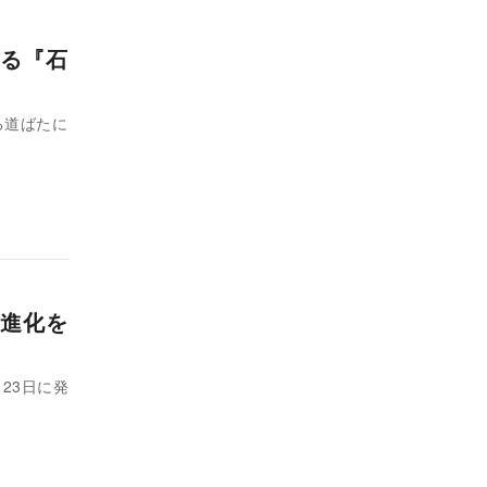
る『石
る道ばたに
進化を
23日に発