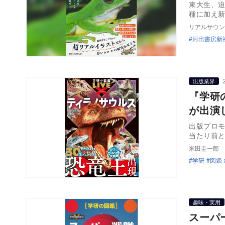
東大生、迫
種に加え新
リアルサウン
河出書房新
出版業界
『学研
が出演
出版プロモ
当たり前
米田圭一郎
学研
図鑑
趣味・実用
スーパ