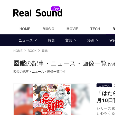
HOME
MUSIC
MOVIE
TECH
ニュース
特集
文芸
漫画
W
HOME
BOOK
図鑑
の記事・ニュース・画像一覧
図鑑
(99
図鑑の記事・ニュース・画像一覧です
ニュース
「はた
月10
シリーズ累
と心を守