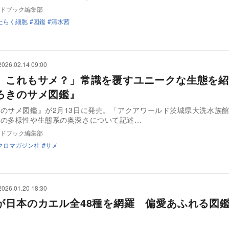
ドブック編集部
たらく細胞
図鑑
清水茜
2026.02.14 09:00
、これもサメ？」常識を覆すユニークな生態を
ろきのサメ図鑑』
のサメ図鑑』が2月13日に発売。「アクアワールド茨城県大洗水族
メの多様性や生態系の奥深さについて記述…
ドブック編集部
クロマガジン社
サメ
2026.01.20 18:30
が日本のカエル全48種を網羅 偏愛あふれる図