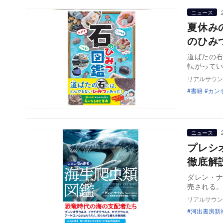
ニュース
夏休み
のひみ
道ばたの
転がって
リアルサウン
書籍
カン
ニュース
プレシ
徹底解
ダレン・ナ
リアルサウン
河出書房新