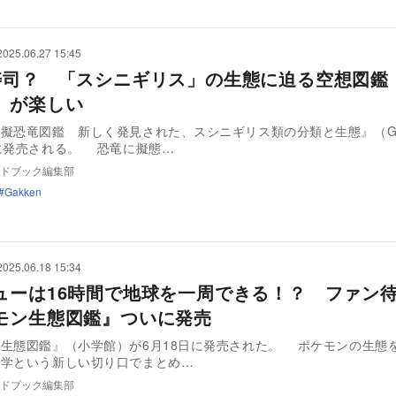
2025.06.27 15:45
寿司？ 「スシニギリス」の生態に迫る空想図鑑
』が楽しい
擬恐竜図鑑 新しく発見された、スシニギリス類の分類と生態』（Ga
が8月1日に発売される。 恐竜に擬態…
ドブック編集部
Gakken
2025.06.18 15:34
ューは16時間で地球を一周できる！？ ファン
モン生態図鑑』ついに発売
図鑑』（小学館）が6月18日に発売された。 ポケモンの生態を現実世界
態学という新しい切り口でまとめ…
ドブック編集部