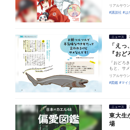
リアルサウン
講談社
は
ニュース
「えっ
『おど
『おどろき
もと、サ
リアルサウン
図鑑
マイ
ニュース
東大生
場