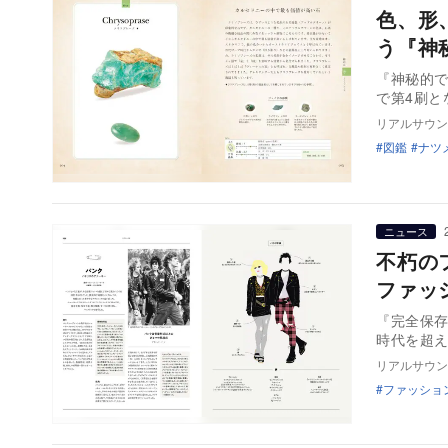
色、形
う『神
『神秘的で
リアルサウン
図鑑
ナツ
ニュース
不朽の
ファッ
『完全保存
時代を超
リアルサウン
ファッショ