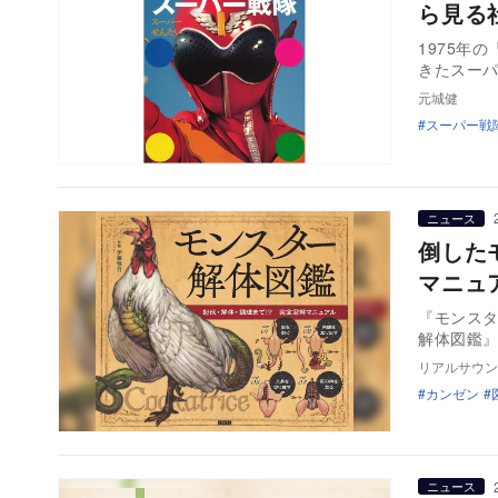
ら見る
1975年
きたスーパ
元城健
スーパー戦
ニュース
倒した
マニュ
『モンスター
解体図鑑
リアルサウン
カンゼン
ニュース