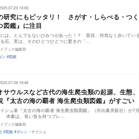
2025.07.23 13:00
の研究にもピッタリ！ さがす・しらべる・つく
つ図鑑』に注目
石には、とんでもないひみつがあった！？ 普段、何気なく歩いてい
いる石。実は、そのひとつひとつに驚きの「…
ドブック編集部
ゼン
図鑑
2025.07.09 19:45
オサウルスなど古代の海生爬虫類の起源、生態、
説『太古の海の覇者 海生爬虫類図鑑』がすごい
イシュ著『太古の海の覇者 海生爬虫類図鑑』（河出書房新社）が7月
売される。 本書は、長い首を持つプレ…
ドブック編集部
社
図鑑
ダレン・ナイシュ