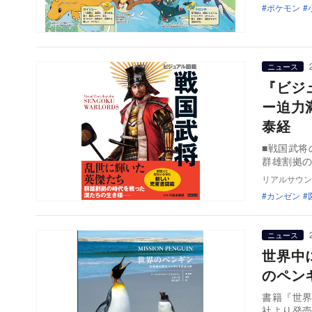
ポケモン
ニュース
『ビジ
ー迫力
泰経
■戦国武将
群雄割拠
リアルサウン
カンゼン
ニュース
世界中
のペン
書籍『世界