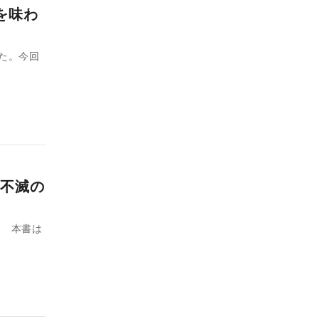
を味わ
った。今回
不滅の
は