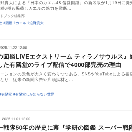
野貴大による『日本のカエル48 偏愛図鑑』の新装版が1月19日に発
種6種も掲載しカエルの魅力を徹底…
ドブック編集部
社
図鑑
カエル
迫野貴大
2025.11.22 12:00
の図鑑LIVEエクストリーム ティラノサウルス』
した有隣堂のライブ配信で4000部完売の理由
ーションの景色が大きく変わりつつある。SNSやYouTubeによる書
となり、従来の新聞広告や店頭拡材と…
有隣堂
有隣堂しか知らない世界
2025.11.01 12:00
ー戦隊50年の歴史に幕『学研の図鑑 スーパー戦