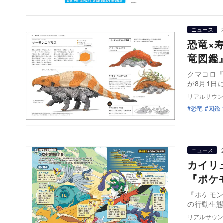
ニュース
恐竜×
竜図鑑
クマコロ『
リアルサウン
恐竜
図鑑
ニュース
カイリ
『ポケ
『ポケモン生態
の行動生
リアルサウン