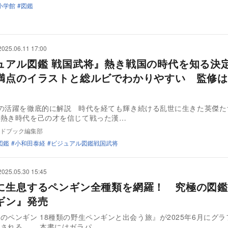
小学館
図鑑
2025.06.11 17:00
ュアル図鑑 戦国武将』熱き戦国の時代を知る決
満点のイラストと総ルビでわかりやすい 監修は
の活躍を徹底的に解説 時代を経ても輝き続ける乱世に生きた英傑た
の熱き時代を己の才を信じて戦った漢…
ドブック編集部
図鑑
小和田泰経
ビジュアル図鑑戦国武将
2025.05.30 15:45
に生息するペンギン全種類を網羅！ 究極の図鑑
ギン』発売
のペンギン 18種類の野生ペンギンと出会う旅』が2025年6月にグ
社より発売される。 本書にはガラパ…