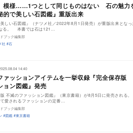
、模様……1つとして同じものはない 石の魅力
秘的で美しい石図鑑』重版出来
美しい石図鑑』（ナツメ社／2022年8月1日発売）が重版出来とな
で第4刷となる。 本書では石は121…
ドブック編集部
メ社
石
2025.08.04 14:40
ファッションアイテムを一挙収録『完全保存版 
ション図鑑』発売
版 不滅のファッション図鑑』（東京書籍）が8月5日に発売される。 本書
えて愛されるファッションの定番…
ドブック編集部
ン
図鑑
東京書籍