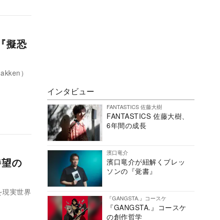
『擬恐
kken）
インタビュー
FANTASTICS 佐藤大樹
FANTASTICS 佐藤大樹、
6年間の成長
濱口竜介
待望の
濱口竜介が紐解くブレッ
ソンの『覚書』
『GANGSTA.』コースケ
『GANGSTA.』コースケ
の創作哲学