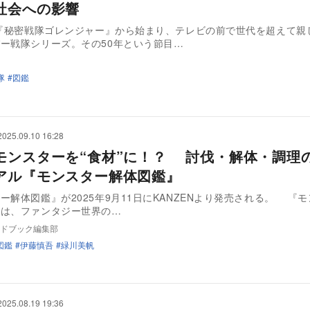
社会への影響
の『秘密戦隊ゴレンジャー』から始まり、テレビの前で世代を超えて親
ー戦隊シリーズ。その50年という節目…
隊
図鑑
2025.09.10 16:28
モンスターを“食材”に！？ 討伐・解体・調理
アル『モンスター解体図鑑』
解体図鑑』が2025年9月11日にKANZENより発売される。 『モンスター
』は、ファンタジー世界の…
ドブック編集部
図鑑
伊藤慎吾
緑川美帆
2025.08.19 19:36