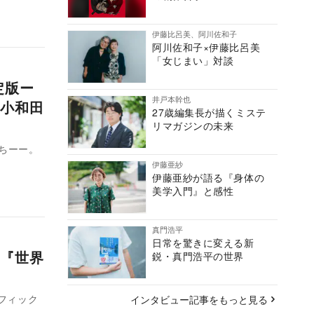
伊藤比呂美、阿川佐和子
阿川佐和子×伊藤比呂美
「女じまい」対談
定版ー
井戸本幹也
小和田
27歳編集長が描くミステ
リマガジンの未来
ちーー。
伊藤亜紗
伊藤亜紗が語る『身体の
美学入門』と感性
真門浩平
日常を驚きに変える新
『世界
鋭・真門浩平の世界
ラフィック
インタビュー記事をもっと見る