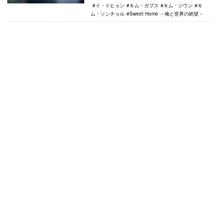
イ・ドヒョン
キム・ガプス
キム・ジウン
キ
ム・ソンチョル
Sweet Home －俺と世界の絶望－