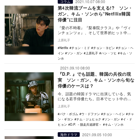
2021.10.07 08:00
コラム
第4次韓流ブームを支える!? ソン・
ガン、キム・ソンホら“Netfllix韓国
俳優”に注目
『愛の不時着』『梨泰院クラス』や『ヴィ
ンチェンツォ』、そして世界的ヒット中の
『イカゲーム』など、昨年来Netflix配信を
上原礼子
きっか…
Netflix
チョン・ミド
チョン・ヨビン
チョン・ヘ
イン
ソン・ガン
上原礼子
ハン・ソヒ
キム・ソ
ンホ
2021.09.10 08:00
『D.P. 』でも話題、韓国の兵役の現
実 ソン・ガン、キム・ソンホら旬な
俳優のケースは？
今、話題の韓国ドラマに出演している、気
になる若手俳優たち。日本でヒット中の
『わかっていても』ソン・ガン、新ドラマ
上原礼子
が好評の『D.P…
パク・ボゴム
ウ・ドファン
チョン・ヘイン
チャ
ン・ギヨン
ナム・ジュヒョク
ソン・ガン
イ・ド
ヒョン
D.P. －脱走兵追跡官－
キム・ソンホ
2021.09.05 10:00
海外ドラマ