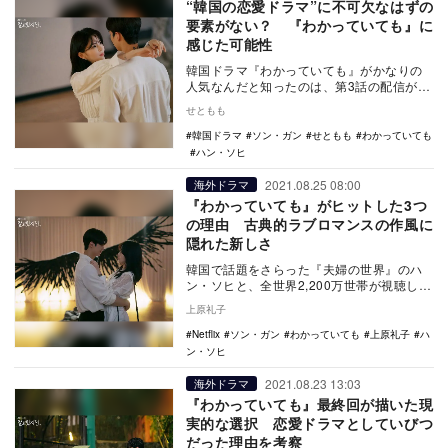
“韓国の恋愛ドラマ”に不可欠なはずの
要素がない？ 『わかっていても』に
感じた可能性
韓国ドラマ『わかっていても』がかなりの
人気なんだと知ったのは、第3話の配信が開
始された頃だっただろうか。もう少し後だ
せともも
ったかもしれ…
韓国ドラマ
ソン・ガン
せともも
わかっていても
ハン・ソヒ
2021.08.25 08:00
海外ドラマ
『わかっていても』がヒットした3つ
の理由 古典的ラブロマンスの作風に
隠れた新しさ
韓国で話題をさらった『夫婦の世界』のハ
ン・ソヒと、全世界2,200万世帯が視聴した
『Sweet Home －俺と世界の絶望－』の…
上原礼子
Netflix
ソン・ガン
わかっていても
上原礼子
ハ
ン・ソヒ
2021.08.23 13:03
海外ドラマ
『わかっていても』最終回が描いた現
実的な選択 恋愛ドラマとしていびつ
だった理由を考察