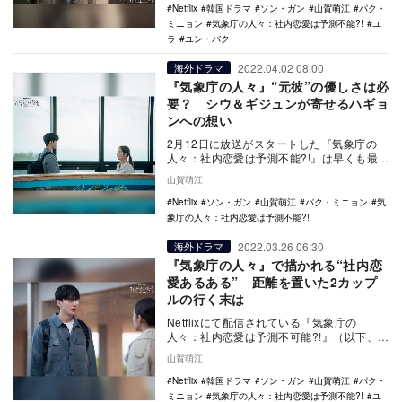
Netflix
韓国ドラマ
ソン・ガン
山賀萌江
パク・
ミニョン
気象庁の人々：社内恋愛は予測不能?!
ユ
ラ
ユン・バク
2022.04.02 08:00
海外ドラマ
『気象庁の人々』“元彼”の優しさは必
要？ シウ＆ギジュンが寄せるハギョ
ンへの想い
2月12日に放送がスタートした『気象庁の
人々：社内恋愛は予測不能?!』は早くも最終
回を迎える。ギジュン（ユン・バク）に浮
山賀萌江
気され、…
Netflix
ソン・ガン
山賀萌江
パク・ミニョン
気
象庁の人々：社内恋愛は予測不能?!
2022.03.26 06:30
海外ドラマ
『気象庁の人々』で描かれる“社内恋
愛あるある” 距離を置いた2カップ
ルの行く末は
Netflixにて配信されている『気象庁の
人々：社内恋愛は予測不可能?!』（以下、
『気象庁の人々』）は、韓国で初めて気象
山賀萌江
庁を題材…
Netflix
韓国ドラマ
ソン・ガン
山賀萌江
パク・
ミニョン
気象庁の人々：社内恋愛は予測不能?!
ユ