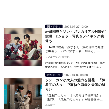
2023.07.27 12:00
国内ドラマ
岩田剛典とソン・ガンのリアル対談が
実現 2ショット写真＆メイキング映
像も
Netflix映画『赤ずきん、旅の途中で死体
と出会う。』に出演する岩田剛典と、
Netflixシリーズ『Sweet Home …
リアルサウンド映画部
Netflix
岩田剛典
ソン・ガン
Sweet Home －俺と
世界の絶望－
赤ずきん、旅の途中で死体と出会う。
2022.04.09 08:00
海外ドラマ
ソン・ガンが大人の魅力を開花 『気
象庁の人々』で重ねた恋愛と天気の移
ろい
『気象庁の人々：社内恋愛は予測不能?!』
（以下、『気象庁の人々』）が最終回を迎
えた。気象庁が舞台である本作は、社内恋
山賀萌江
愛をテーマに…