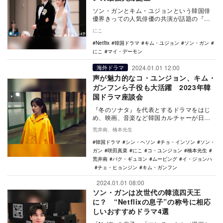
ソン・ガンとキム・ユジョンという韓国俳
優界きっての人気俳優の共演が話題の『マ
イ・デーモン』。Netflixで1月20日に最終回
にこ
を…
Netflix
韓国ドラマ
キム・ユジョン
ソン・ガン
にこ
マイ・デーモン
2024.01.01 12:00
海外ドラマ
声が魅力的なコ・ユンジョン、キム・
ガンフンら子役も大活躍 2023年韓
国ドラマ座談会
『冬のソナタ』を代表とするドラマをはじ
め、映画、音楽など韓国カルチャーが日本
で旋風を巻き起こした「第一次韓流ブー
荒井南、橋本光生
ム」。それから2…
韓国ドラマ
シン・ヘソン
チョ・インソン
ソン・
ガン
咲田真菜
にこ
コ・ユンジョン
橋本光生
荒井南
パク・ギュヨン
ムービング
イ・ジョンハ
チェ・ヒョンジン
キム・ガンフン
2024.01.01 08:00
ソン・ガンは次世代の韓流四天王
に？ “Netflixの息子”の称号に相応
しいおすすめドラマ4選