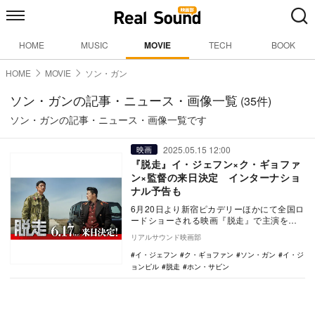
HOME
MUSIC
MOVIE
TECH
BOOK
HOME
MOVIE
ソン・ガン
ソン・ガンの記事・ニュース・画像一覧
(35件)
ソン・ガンの記事・ニュース・画像一覧です
2025.05.15 12:00
映画
『脱走』イ・ジェフン×ク・ギョファ
ン×監督の来日決定 インターナショ
ナル予告も
6月20日より新宿ピカデリーほかにて全国ロ
ードショーされる映画『脱走』で主演を務
めるイ・ジェフン、共演のク・ギョファ
リアルサウンド映画部
ン、監督のイ…
イ・ジェフン
ク・ギョファン
ソン・ガン
イ・ジ
ョンピル
脱走
ホン・サビン