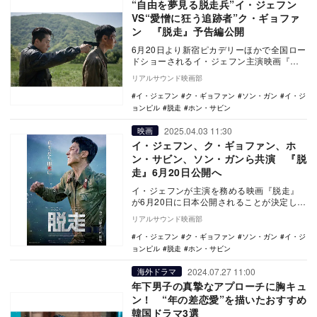
“自由を夢見る脱走兵”イ・ジェフン
VS“愛憎に狂う追跡者”ク・ギョファ
ン 『脱走』予告編公開
6月20日より新宿ピカデリーほかで全国ロー
ドショーされるイ・ジェフン主演映画『脱
走』の予告編と場面写真が公開された。
リアルサウンド映画部
『シグ…
イ・ジェフン
ク・ギョファン
ソン・ガン
イ・ジ
ョンピル
脱走
ホン・サビン
2025.04.03 11:30
映画
イ・ジェフン、ク・ギョファン、ホ
ン・サビン、ソン・ガンら共演 『脱
走』6月20日公開へ
イ・ジェフンが主演を務める映画『脱走』
が6月20日に日本公開されることが決定し
た。 『サムジンカンパニ―1995』のイ・
リアルサウンド映画部
ジョ…
イ・ジェフン
ク・ギョファン
ソン・ガン
イ・ジ
ョンピル
脱走
ホン・サビン
2024.07.27 11:00
海外ドラマ
年下男子の真摯なアプローチに胸キュ
ン！ “年の差恋愛”を描いたおすすめ
韓国ドラマ3選