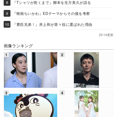
『Tシャツが乾くまで』脚本を生方美久が語る
『映画ちいかわ』EDテーマからその後を考察
『豊臣兄弟！』井上和が茶々役に選ばれた理由
20:14更新
画像ランキング