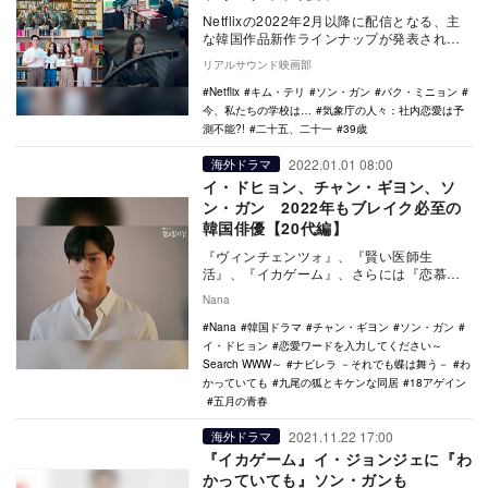
Netflixの2022年2月以降に配信となる、主
な韓国作品新作ラインナップが発表され
た。 2021年、韓国タイトルの視聴時…
リアルサウンド映画部
Netflix
キム・テリ
ソン・ガン
パク・ミニョン
今、私たちの学校は…
気象庁の人々：社内恋愛は予
測不能?!
二十五、二十一
39歳
2022.01.01 08:00
海外ドラマ
イ・ドヒョン、チャン・ギヨン、ソ
ン・ガン 2022年もブレイク必至の
韓国俳優【20代編】
『ヴィンチェンツォ』、『賢い医師生
活』、『イカゲーム』、さらには『恋慕』
など数々のヒット作が誕生し、2021年も日
Nana
本のみならず世…
Nana
韓国ドラマ
チャン・ギヨン
ソン・ガン
イ・ドヒョン
恋愛ワードを入力してください～
Search WWW～
ナビレラ －それでも蝶は舞う－
わ
かっていても
九尾の狐とキケンな同居
18アゲイン
五月の青春
2021.11.22 17:00
海外ドラマ
『イカゲーム』イ・ジョンジェに『わ
かっていても』ソン・ガンも