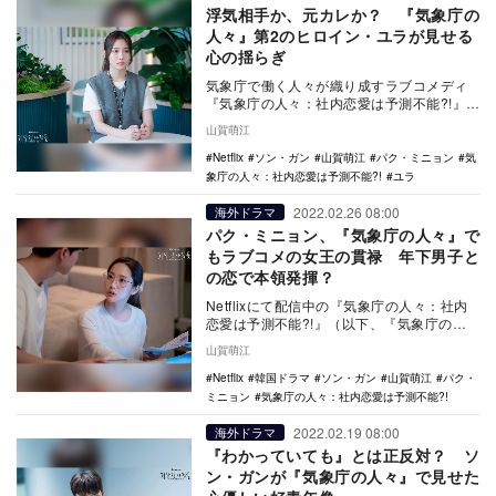
浮気相手か、元カレか？ 『気象庁の
人々』第2のヒロイン・ユラが見せる
心の揺らぎ
気象庁で働く人々が織り成すラブコメディ
『気象庁の人々：社内恋愛は予測不能?!』
（以下、『気象庁の人々』）が、Netflixに
山賀萌江
て連…
Netflix
ソン・ガン
山賀萌江
パク・ミニョン
気
象庁の人々：社内恋愛は予測不能?!
ユラ
2022.02.26 08:00
海外ドラマ
パク・ミニョン、『気象庁の人々』で
もラブコメの女王の貫禄 年下男子と
の恋で本領発揮？
Netflixにて配信中の『気象庁の人々：社内
恋愛は予測不能?!』（以下、『気象庁の
人々』）では、ユジン（ユラ）との浮気が
山賀萌江
きっか…
Netflix
韓国ドラマ
ソン・ガン
山賀萌江
パク・
ミニョン
気象庁の人々：社内恋愛は予測不能?!
2022.02.19 08:00
海外ドラマ
『わかっていても』とは正反対？ ソ
ン・ガンが『気象庁の人々』で見せた