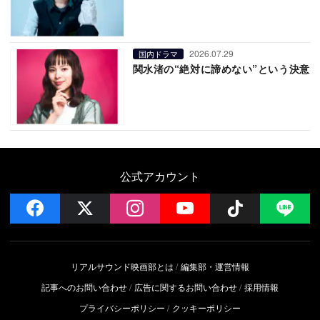
2026.07.29
国内ドラマ
関水渚の“絶対に諦めない”という決意
公式アカウント
facebook
x
instagram
YouTube
Follow on 
LI
リアルサウンド映画部とは
編集部・運営情報
記事へのお問い合わせ
広告に関するお問い合わせ
採用情報
プライバシーポリシー
クッキーポリシー