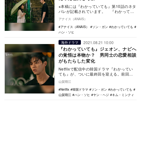
※本稿には『わかっていても』第10話のネタ
バレが記載されています。 『わかってい
ても』がついに最終回を迎えた。前回、大
アナイス（ANAIS）
雨の中…
アナイス（ANAIS）
ソン・ガン
わかっていても
ハン・ソヒ
2021.08.21 10:00
海外ドラマ
『わかっていても』ジェオン、ナビへ
の覚悟は本物か？ 男同士の恋愛相談
がもたらした変化
Netflixで配信中の韓国ドラマ『わかってい
ても』が、ついに最終回を迎える。前回の
第9話では、今までナビ（ハン・ソヒ）を翻
山賀萌江
弄し…
Netflix
韓国ドラマ
ソン・ガン
わかっていても
山賀萌江
ハン・ソヒ
ヤン・ヘジ
キム・ミンクィ