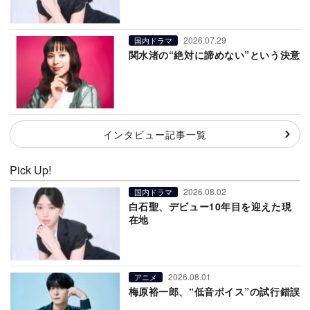
2026.07.29
国内ドラマ
関水渚の“絶対に諦めない”という決意
インタビュー記事一覧
Pick Up!
2026.08.02
国内ドラマ
白石聖、デビュー10年目を迎えた現
在地
2026.08.01
アニメ
梅原裕一郎、“低音ボイス”の試行錯誤