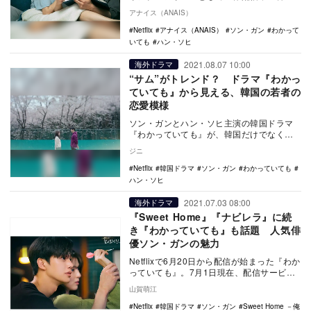
ドラマ『わかっていても』（全10話）。
アナイス（ANAIS）
あ…
Netflix
アナイス（ANAIS）
ソン・ガン
わかって
いても
ハン・ソヒ
2021.08.07 10:00
海外ドラマ
“サム”がトレンド？ ドラマ『わかっ
ていても』から見える、韓国の若者の
恋愛模様
ソン・ガンとハン・ソヒ主演の韓国ドラマ
『わかっていても』が、韓国だけでなく日
本でも大きな注目を集めている。 本作
ジニ
は、美術大学…
Netflix
韓国ドラマ
ソン・ガン
わかっていても
ハン・ソヒ
2021.07.03 08:00
海外ドラマ
『Sweet Home』『ナビレラ』に続
き『わかっていても』も話題 人気俳
優ソン・ガンの魅力
Netflixで6月20日から配信が始まった『わか
っていても』。7月1日現在、配信サービス
の今日の総合TOP10（日本）にランク…
山賀萌江
Netflix
韓国ドラマ
ソン・ガン
Sweet Home －俺