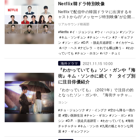
Netflix韓ドラ特別映像
Netflixで配信中の韓国ドラマに出演するキ
ャストからの“メッセージ特別映像”が公開さ
れた。 公開されたのは、『イカゲーム…
リアルサウンド映画部
Netflix
イ・ジョンジェ
ウィ・ハジュン
ソンフン
キム・ソンギュン
チョン・ヘイン
ク・ギョファ
ン
ソン・ガン
D.P. －脱走兵追跡官－
イカゲーム
パク・ヘス
ナビレラ －それでも蝶は舞う－
わか
っていても
チョン・ホヨン
パク・チュミ
2021.11.15 10:00
海外ドラマ
『わかっていても』ソン・ガンや『海
街』キム・ソンホに続く？ タイプ別
に注目俳優紹介
『わかっていても』（2021年）で注目の的
となったソン・ガンや、『海街チャチャチ
ャ』（2021年）のキム・ソンホ。ソン・ガ
ヨシン
ンの演…
チョ・ジョンソク
ソ・イングク
空から降る一億の
星
賢い医師生活
チャン・ギヨン
ソン・ガン
ヨ
シン
D.P. －脱走兵追跡官－
わかっていても
海街
チャチャチャ
キム・ソンホ
九尾の狐とキケンな同
居
ク・ギョンファン