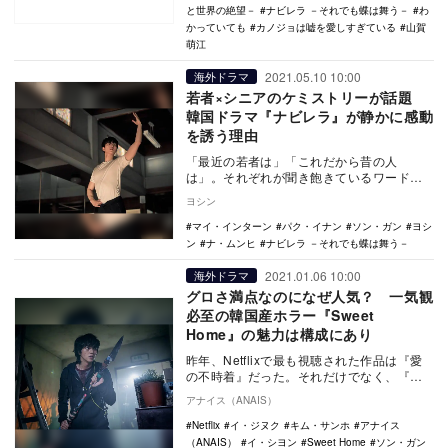
と世界の絶望－
ナビレラ －それでも蝶は舞う－
わ
かっていても
カノジョは嘘を愛しすぎている
山賀
萌江
2021.05.10 10:00
海外ドラマ
若者×シニアのケミストリーが話題
韓国ドラマ『ナビレラ』が静かに感動
を誘う理由
「最近の若者は」「これだから昔の人
は」。それぞれが聞き飽きているワードで
はないだろうか。違う時代に生きた者同士
ヨシン
が、互いに尊敬し合…
マイ・インターン
パク・イナン
ソン・ガン
ヨシ
ン
ナ・ムンヒ
ナビレラ －それでも蝶は舞う－
2021.01.06 10:00
海外ドラマ
グロさ満点なのになぜ人気？ 一気観
必至の韓国産ホラー『Sweet
Home』の魅力は構成にあり
昨年、Netflixで最も視聴された作品は『愛
の不時着』だった。それだけでなく、『梨
泰院クラス』も社会現象になるほどの人気
アナイス（ANAIS）
を博し…
Netflix
イ・ジヌク
キム・サンホ
アナイス
（ANAIS）
イ・シヨン
Sweet Home
ソン・ガン