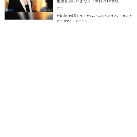
配信直後にいきなり「今日のTV番組
TOP10」で第1位に躍り出る快挙を成し遂げ
にこ
た…
Netflix
韓国ドラマ
キム・ユジョン
ソン・ガン
にこ
マイ・デーモン