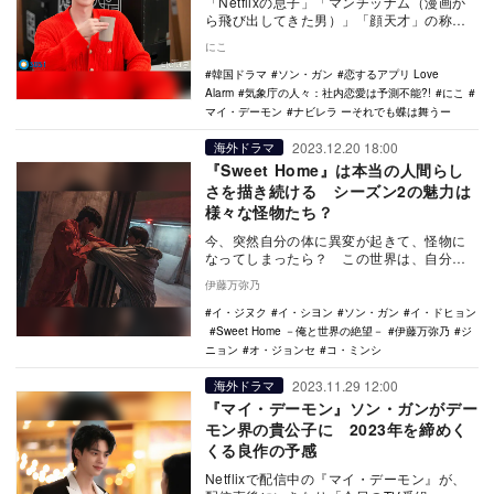
「Netflixの息子」「マンチッナム（漫画か
ら飛び出してきた男）」「顔天才」の称号
を持つ次世代スターとして人気沸騰中のソ
にこ
ン・ガ…
韓国ドラマ
ソン・ガン
恋するアプリ Love
Alarm
気象庁の人々：社内恋愛は予測不能?!
にこ
マイ・デーモン
ナビレラ ーそれでも蝶は舞うー
2023.12.20 18:00
海外ドラマ
『Sweet Home』は本当の人間らし
さを描き続ける シーズン2の魅力は
様々な怪物たち？
今、突然自分の体に異変が起きて、怪物に
なってしまったら？ この世界は、自分は
どうなってしまうのかと思わず考えてしま
伊藤万弥乃
う、韓国ドラマ…
イ・ジヌク
イ・シヨン
ソン・ガン
イ・ドヒョン
Sweet Home －俺と世界の絶望－
伊藤万弥乃
ジ
ニョン
オ・ジョンセ
コ・ミンシ
2023.11.29 12:00
海外ドラマ
『マイ・デーモン』ソン・ガンがデー
モン界の貴公子に 2023年を締めく
くる良作の予感
Netflixで配信中の『マイ・デーモン』が、