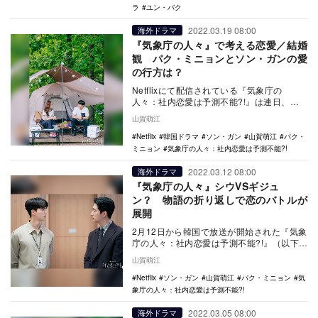
ラ
ユン・バク
2022.03.19 08:00
海外ドラマ
『気象庁の人々』で考える恋愛／結婚
観 パク・ミニョンとソン・ガンの愛
の行方は？
Netflixにて配信されている『気象庁の
人々：社内恋愛は予測不能?!』は連日、
Netflixのランキング上位に入っており、そ
山賀萌江
の…
Netflix
韓国ドラマ
ソン・ガン
山賀萌江
パク・
ミニョン
気象庁の人々：社内恋愛は予測不能?!
2022.03.12 08:00
海外ドラマ
『気象庁の人々』シウVSギジュ
ン？ 物語の折り返しで恋のバトルが
展開
2月12日から韓国で放送が開始された『気象
庁の人々：社内恋愛は予測不能?!』（以下、
『気象庁の人々』）は既にNetflixで第8…
山賀萌江
Netflix
ソン・ガン
山賀萌江
パク・ミニョン
気
象庁の人々：社内恋愛は予測不能?!
2022.03.05 08:00
海外ドラマ