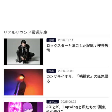
リアルサウンド厳選記事
2026.07.11
連載
ロックスターと過ごした記憶：櫻井敦
司
2026.08.08
映画
カンザキイオリ、『禍禍女』の狂気語
る
2025.06.22
コラム
JOIとK、Lapwingと私たちの“類似
性の正体”