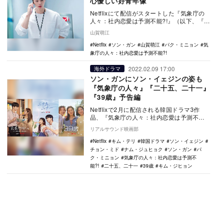
心優しい好青年像
Netflixにて配信がスタートした『気象庁の
人々：社内恋愛は予測不能?!』（以下、『気
象庁の人々』）でパク・ミニョンとともに
山賀萌江
W…
Netflix
ソン・ガン
山賀萌江
パク・ミニョン
気
象庁の人々：社内恋愛は予測不能?!
2022.02.09 17:00
海外ドラマ
ソン・ガンにソン・イェジンの姿も
『気象庁の人々』『二十五、二十一』
『39歳』予告編
Netflixで2月に配信される韓国ドラマ3作
品、『気象庁の人々：社内恋愛は予測不
能?!』『二十五、二十一』『39歳』の予告
リアルサウンド映画部
編と…
Netflix
キム・テリ
韓国ドラマ
ソン・イェジン
チョン・ミド
ナム・ジュヒョク
ソン・ガン
パ
ク・ミニョン
気象庁の人々：社内恋愛は予測不
能?!
二十五、二十一
39歳
キム・ジヒョン