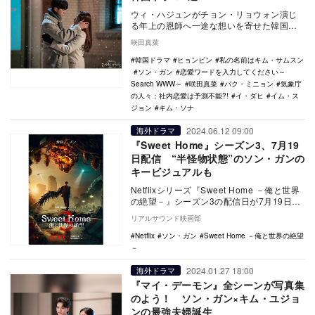
ウィ・ハジュンがチョン・リョウォン演じ
る年上の恩師へ一途な想いを寄せた韓国ド
ラマ『卒業』で、久しぶりにときめいた人
咲田真菜
も多かったので…
韓国ドラマ
ヒョンビン
私の名前はキム・サムスン
ソン・ガン
恋愛ワードを入力してください～
Search WWW～
咲田真菜
パク・ミニョン
気象庁
の人々：社内恋愛は予測不能?!
イ・ダヒ
イム・ス
ジョン
キム・ソナ
2024.06.12 09:00
海外ドラマ
『Sweet Home』シーズン3、7月19
日配信 “半怪物状態”のソン・ガンの
キービジュアルも
Netflixシリーズ『Sweet Home －俺と世界
の絶望－』シーズン3の配信日が7月19日に
決定し、あわせてキービジュアル…
リアルサウンド映画部
Netflix
ソン・ガン
Sweet Home －俺と世界の絶望
－
2024.01.27 18:00
海外ドラマ
『マイ・デーモン』全シーンが写真集
のよう！ ソン・ガン×キム・ユジョ
ンの最強夫婦誕生