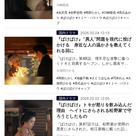
る。新聞には、江藤が“食い逃げ”をしたと書
川崎龍也
かれていた…
吉沢亮
佐野史郎
岡部たかし
川崎龍也
髙石あか
り
ばけばけ
トミー・バストウ
ばけばけリキャッ
プ
2026.02.04 12:10
国内ドラマ
『ばけばけ』“異人”問題を現代に投げ
かける 身近な人の温かさを教えてく
れる回に
『ばけばけ』第88話、理不尽な攻撃に傷つ
くトキと自責するヘブン。しかし親友サワ
の来訪でトキは感情を解放し、周囲の温か
久保田ひかる
な支えによっ…
岡部たかし
池脇千鶴
さとうほなみ
円井わん
久
保田ひかる
髙石あかり
ばけばけ
トミー・バスト
ウ
ばけばけリキャップ
2026.02.03 12:00
国内ドラマ
『ばけばけ』トキが怒りを飲み込んだ
理由 ヘイトにさらされる松野家で守
ろうとしたもの
『ばけばけ』第87話では、松野家が世間の
悪意にさらされた。松江新報に載った記事
が原因で、トキは松江の人々から異人の