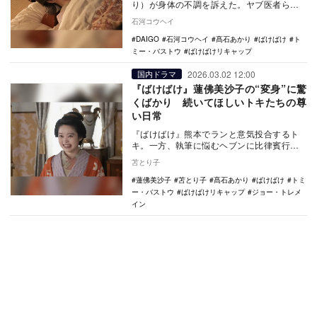
り）が身体の不調を訴えた。ヤブ医者らし
い適当さを漂わせたDAIGOは朝ドラ初出演
石河コウヘイ
で、北川…
DAIGO
石河コウヘイ
髙石あかり
ばけばけ
ト
ミー・バストウ
ばけばけリキャップ
2026.03.02 12:00
国内ドラマ
『ばけばけ』蓮佛美沙子の“変身”に驚
くばかり 続いてほしいトキたちの尊
い日常
『ばけばけ』熊本でランと意気投合するト
キ。一方、執筆に悩むヘブンに比律賓行き
の打診が届く。トキを連れての渡航を望む
苫とり子
が、彼女の異変…
蓮佛美沙子
苫とり子
髙石あかり
ばけばけ
トミ
ー・バストウ
ばけばけリキャップ
ジョー・トレメ
イン