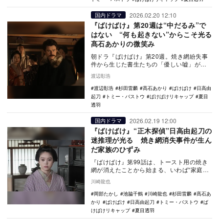
2026.02.20 12:10
国内ドラマ
『ばけばけ』第20週は“中だるみ”で
はない “何も起きない”からこそ光る
髙石あかりの微笑み
朝ドラ『ばけばけ』第20週。焼き網紛失事
件から生じた書生たちの「優しい嘘」が、
ギスギスした松野家を救う。その思いやり
渡辺彰浩
に「日本人の…
渡辺彰浩
杉田雷麟
髙石あかり
ばけばけ
日高由
起刀
トミー・バストウ
ばけばけリキャップ
夏目
透羽
2026.02.19 12:00
国内ドラマ
『ばけばけ』“正木探偵”日高由起刀の
迷推理が光る 焼き網消失事件が生ん
だ家族のひずみ
『ばけばけ』第99話は、トースト用の焼き
網が消えたことから始まる、いわば“家庭内
ミステリー”回だった。火をつけたのは正木
川崎龍也
（日高由…
岡部たかし
池脇千鶴
川崎龍也
杉田雷麟
髙石あ
かり
ばけばけ
日高由起刀
トミー・バストウ
ば
けばけリキャップ
夏目透羽