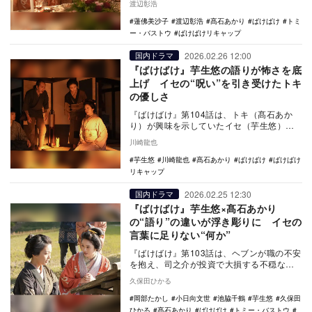
渡辺彰浩
の話が…
蓮佛美沙子
渡辺彰浩
髙石あかり
ばけばけ
トミ
ー・バストウ
ばけばけリキャップ
2026.02.26 12:00
国内ドラマ
『ばけばけ』芋生悠の語りが怖さを底
上げ イセの“呪い”を引き受けたトキ
の優しさ
『ばけばけ』第104話は、トキ（髙石あか
り）が興味を示していたイセ（芋生悠）
の“呪い”の話が語られた。また、怖さを底上
川崎龍也
げしていた…
芋生悠
川崎龍也
髙石あかり
ばけばけ
ばけばけ
リキャップ
2026.02.25 12:30
国内ドラマ
『ばけばけ』芋生悠×髙石あかり
の“語り”の違いが浮き彫りに イセの
言葉に足りない“何か”
『ばけばけ』第103話は、ヘブンが職の不安
を抱え、司之介が投資で大損する不穏な展
開。そんな中、怪しい女・イセが登場し、
久保田ひかる
トキの怪談…
岡部たかし
小日向文世
池脇千鶴
芋生悠
久保田
ひかる
髙石あかり
ばけばけ
トミー・バストウ