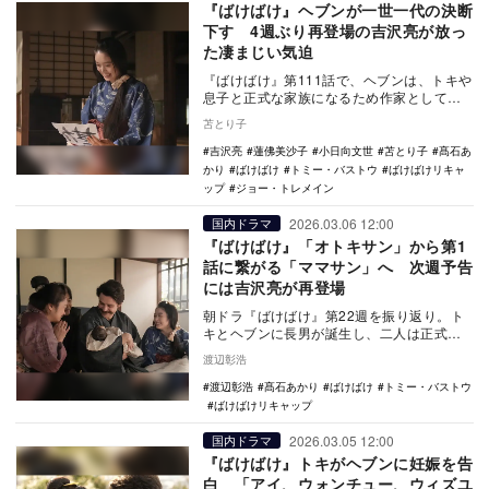
『ばけばけ』ヘブンが一世一代の決断
下す 4週ぶり再登場の吉沢亮が放っ
た凄まじい気迫
『ばけばけ』第111話で、ヘブンは、トキや
息子と正式な家族になるため作家としての
キャリアより家族を優先し、日本へ帰化。
苫とり子
一方、病状…
吉沢亮
蓮佛美沙子
小日向文世
苫とり子
髙石あ
かり
ばけばけ
トミー・バストウ
ばけばけリキャ
ップ
ジョー・トレメイン
2026.03.06 12:00
国内ドラマ
『ばけばけ』「オトキサン」から第1
話に繋がる「ママサン」へ 次週予告
には吉沢亮が再登場
朝ドラ『ばけばけ』第22週を振り返り。ト
キとヘブンに長男が誕生し、二人は正式な
家族になるべく戸籍問題に直面する。「小
渡辺彰浩
泉八雲」誕生…
渡辺彰浩
髙石あかり
ばけばけ
トミー・バストウ
ばけばけリキャップ
2026.03.05 12:00
国内ドラマ
『ばけばけ』トキがヘブンに妊娠を告
白 「アイ、ウォンチュー、ウィズユ