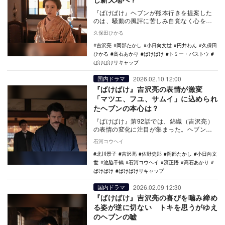
『ばけばけ』ヘブンが熊本行きを提案した
のは、騒動の風評に苦しみ自覚なく心を閉
ざすトキを救うためだった。友の言葉で新
久保田ひかる
天地に希望を見…
吉沢亮
岡部たかし
小日向文世
円井わん
久保田
ひかる
髙石あかり
ばけばけ
トミー・バストウ
ばけばけリキャップ
2026.02.10 12:00
国内ドラマ
『ばけばけ』吉沢亮の表情が激変
「マツエ、フユ、サムイ」に込められ
たヘブンの本心は？
『ばけばけ』第92話では、錦織（吉沢亮）
の表情の変化に注目が集まった。ヘブンの
熊本行きについて、「マツエ、フユ、サム
石河コウヘイ
イ」というシ…
北川景子
吉沢亮
佐野史郎
岡部たかし
小日向文
世
池脇千鶴
石河コウヘイ
濱正悟
髙石あかり
ばけばけ
ばけばけリキャップ
2026.02.09 12:30
国内ドラマ
『ばけばけ』吉沢亮の喜びを噛み締め
る姿が逆に切ない トキを思うがゆえ
のヘブンの嘘