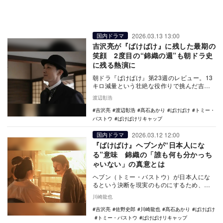
2026.03.13 13:00
国内ドラマ
吉沢亮が『ばけばけ』に残した最期の
笑顔 2度目の“錦織の週”も朝ドラ史
に残る熱演に
朝ドラ『ばけばけ』第23週のレビュー。13
キロ減量という壮絶な役作りで挑んだ吉沢
亮演じる錦織の最期に迫る。親友ヘブンを
渡辺彰浩
奮起させる…
吉沢亮
渡辺彰浩
髙石あかり
ばけばけ
トミー・
バストウ
ばけばけリキャップ
2026.03.12 12:00
国内ドラマ
『ばけばけ』ヘブンが“日本人にな
る”意味 錦織の「誰も何も分かっち
ゃいない」の真意とは
ヘブン（トミー・バストウ）が日本人にな
るという決断を現実のものにするため、ト
キ（髙石あかり）とともに動き始めたNHK
川崎龍也
連続テレビ小…
吉沢亮
佐野史郎
川崎龍也
髙石あかり
ばけばけ
トミー・バストウ
ばけばけリキャップ