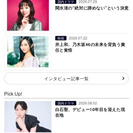
2026.07.29
国内ドラマ
関水渚の“絶対に諦めない”という決意
2026.07.22
映画
井上和、乃木坂46の未来を背負う責
任と覚悟
インタビュー記事一覧
Pick Up!
2026.08.02
国内ドラマ
白石聖、デビュー10年目を迎えた現
在地