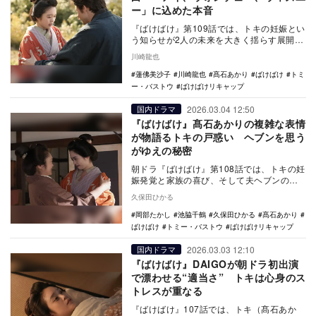
ー」に込めた本音
『ばけばけ』第109話では、トキの妊娠とい
う知らせが2人の未来を大きく揺らす展開と
なった。知らせを聞いたヘブンは「ズッ
川崎龍也
ト、ニホン…
蓮佛美沙子
川崎龍也
髙石あかり
ばけばけ
トミ
ー・バストウ
ばけばけリキャップ
2026.03.04 12:50
国内ドラマ
『ばけばけ』髙石あかりの複雑な表情
が物語るトキの戸惑い ヘブンを思う
がゆえの秘密
朝ドラ『ばけばけ』第108話では、トキの妊
娠発覚と家族の喜び、そして夫ヘブンの夢
を想い、あえて事実を隠そうと葛藤するト
久保田ひかる
キの繊細な…
岡部たかし
池脇千鶴
久保田ひかる
髙石あかり
ばけばけ
トミー・バストウ
ばけばけリキャップ
2026.03.03 12:10
国内ドラマ
『ばけばけ』DAIGOが朝ドラ初出演
で漂わせる“適当さ” トキは心身のス
トレスが重なる
『ばけばけ』107話では、トキ（髙石あか