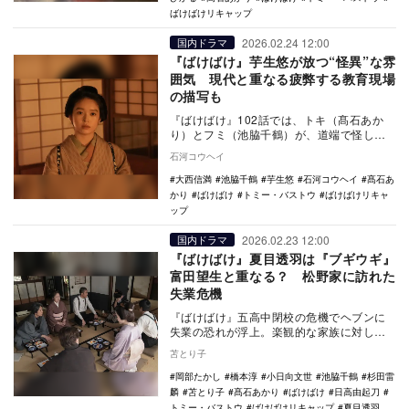
ばけばけリキャップ
2026.02.24 12:00
国内ドラマ
『ばけばけ』芋生悠が放つ“怪異”な雰
囲気 現代と重なる疲弊する教育現場
の描写も
『ばけばけ』102話では、トキ（髙石あか
り）とフミ（池脇千鶴）が、道端で怪しい
女と出会う。トキは怪異に夢中になってい
石河コウヘイ
るときの眼を…
大西信満
池脇千鶴
芋生悠
石河コウヘイ
髙石あ
かり
ばけばけ
トミー・バストウ
ばけばけリキャ
ップ
2026.02.23 12:00
国内ドラマ
『ばけばけ』夏目透羽は『ブギウギ』
富田望生と重なる？ 松野家に訪れた
失業危機
『ばけばけ』五高中閉校の危機でヘブンに
失業の恐れが浮上。楽観的な家族に対し、
女中のクマは解雇を恐れ自責の念に駆られ
苫とり子
るが、その姿が…
岡部たかし
橋本淳
小日向文世
池脇千鶴
杉田雷
麟
苫とり子
髙石あかり
ばけばけ
日高由起刀
トミー・バストウ
ばけばけリキャップ
夏目透羽