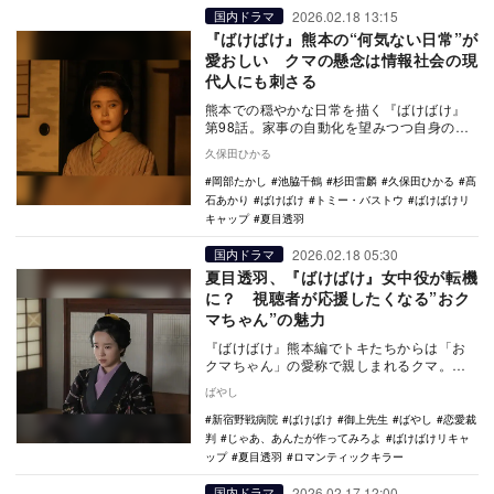
2026.02.18 13:15
国内ドラマ
『ばけばけ』熊本の“何気ない日常”が
愛おしい クマの懸念は情報社会の現
代人にも刺さる
熊本での穏やかな日常を描く『ばけばけ』
第98話。家事の自動化を望みつつ自身の存
在意義に悩む女中の姿を通じ、AI時代にも
久保田ひかる
通ずる仕事…
岡部たかし
池脇千鶴
杉田雷麟
久保田ひかる
髙
石あかり
ばけばけ
トミー・バストウ
ばけばけリ
キャップ
夏目透羽
2026.02.18 05:30
国内ドラマ
夏目透羽、『ばけばけ』女中役が転機
に？ 視聴者が応援したくなる”おク
マちゃん”の魅力
『ばけばけ』熊本編でトキたちからは「お
クマちゃん」の愛称で親しまれるクマ。オ
ーディションで役を射止めたという、クマ
ばやし
役の夏目透羽の…
新宿野戦病院
ばけばけ
御上先生
ばやし
恋愛裁
判
じゃあ、あんたが作ってみろよ
ばけばけリキャ
ップ
夏目透羽
ロマンティックキラー
2026.02.17 12:00
国内ドラマ