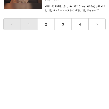
石河コウヘイ
妾、ラシャメン…
吉沢亮
岡部たかし
石河コウヘイ
髙石あかり
ば
けばけ
トミー・バストウ
ばけばけリキャップ
1
(current)
2
3
4