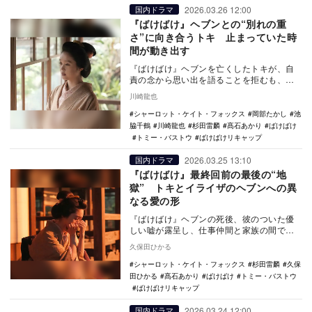
2026.03.26 12:00
国内ドラマ
『ばけばけ』ヘブンとの“別れの重
さ”に向き合うトキ 止まっていた時
間が動き出す
『ばけばけ』ヘブンを亡くしたトキが、自
責の念から思い出を語ることを拒むも、周
囲に支えられ後悔と向き合いながら、止ま
川崎龍也
っていた時間を…
シャーロット・ケイト・フォックス
岡部たかし
池
脇千鶴
川崎龍也
杉田雷麟
髙石あかり
ばけばけ
トミー・バストウ
ばけばけリキャップ
2026.03.25 13:10
国内ドラマ
『ばけばけ』最終回前の最後の“地
獄” トキとイライザのヘブンへの異
なる愛の形
『ばけばけ』ヘブンの死後、彼のついた優
しい嘘が露呈し、仕事仲間と家族の間で評
価が分かれる。トキは彼の愛と真意に向き
久保田ひかる
合い、自身の人…
シャーロット・ケイト・フォックス
杉田雷麟
久保
田ひかる
髙石あかり
ばけばけ
トミー・バストウ
ばけばけリキャップ
2026.03.24 12:00
国内ドラマ