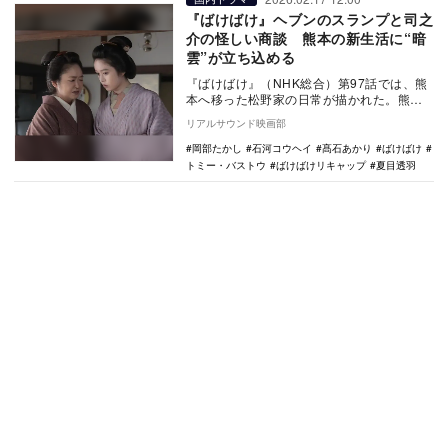
『ばけばけ』ヘブンのスランプと司之
介の怪しい商談 熊本の新生活に“暗
雲”が立ち込める
『ばけばけ』（NHK総合）第97話では、熊
本へ移った松野家の日常が描かれた。熊本
へ移住したトキ（髙石あかり）とヘブン
リアルサウンド映画部
（トミー・バ…
岡部たかし
石河コウヘイ
髙石あかり
ばけばけ
トミー・バストウ
ばけばけリキャップ
夏目透羽