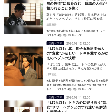
無の感情”に息を呑む 錦織の人生が
報われることを願う
朝ドラ『ばけばけ』第19週。熊本行きを決
めたトキとヘブン、そして松江に残る錦織
（吉沢亮）の切ない別れが描かれた。校長
渡辺彰浩
の夢が破れ、…
吉沢亮
渡辺彰浩
髙石あかり
ばけばけ
トミー・
バストウ
ばけばけリキャップ
2026.02.12 12:00
国内ドラマ
『ばけばけ』北川景子＆板垣李光人
の“変化”が眩しい トキを愛するがゆ
えのヘブンの決断
『ばけばけ』第94話は、トキの気持ちが大
きく揺れた回だった。そんな迷いに答えを
出すきっかけとして描かれたのが、タエと
川崎龍也
三之丞のもと…
北川景子
吉沢亮
岡部たかし
小日向文世
池脇千
鶴
川崎龍也
板垣李光人
髙石あかり
ばけばけ
トミー・バストウ
ばけばけリキャップ
2026.02.11 12:00
国内ドラマ
『ばけばけ』トキの心に寄り添う“親
友”サワ ヘブンとのすれ違いも解消
し新天地へ？