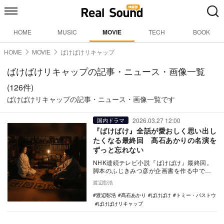
HOME
MUSIC
MOVIE
TECH
BOOK
HOME
MOVIE
ばけばけリキャップ
ばけばけリキャップの記事・ニュース・画像一覧
(126件)
ばけばけリキャップの記事・ニュース・画像一覧です
2026.03.27 12:00
国内ドラマ
『ばけばけ』全話が愛おしく思い出し
たくなる最終回 髙石あかりの名演を
ずっと忘れない
NHK連続テレビ小説『ばけばけ』最終回。
脚本のふじきみつ彦が企画書を作る中でま
ず最初に書いたというキャッチコピー、
渡辺彰浩
「この世はうら…
渡辺彰浩
髙石あかり
ばけばけ
トミー・バストウ
ばけばけリキャップ