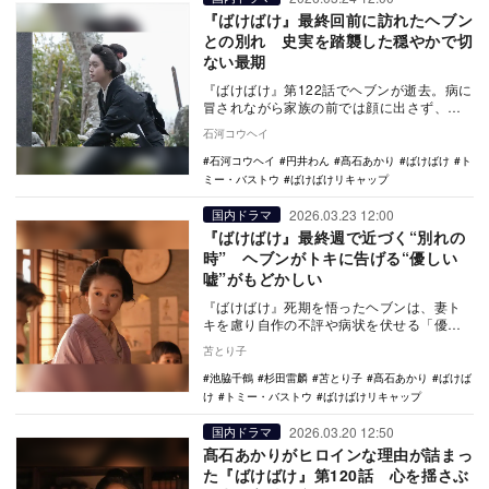
『ばけばけ』最終回前に訪れたヘブン
との別れ 史実を踏襲した穏やかで切
ない最期
『ばけばけ』第122話でヘブンが逝去。病に
冒されながら家族の前では顔に出さず、ト
キと過ごす時間が夫婦の別れに。史実を踏
石河コウヘイ
襲した最期…
石河コウヘイ
円井わん
髙石あかり
ばけばけ
ト
ミー・バストウ
ばけばけリキャップ
2026.03.23 12:00
国内ドラマ
『ばけばけ』最終週で近づく“別れの
時” ヘブンがトキに告げる“優しい
嘘”がもどかしい
『ばけばけ』死期を悟ったヘブンは、妻ト
キを慮り自作の不評や病状を伏せる「優し
い嘘」を重ねる。最期を前に家族への愛ゆ
苫とり子
えに嘘で自分を…
池脇千鶴
杉田雷麟
苫とり子
髙石あかり
ばけば
け
トミー・バストウ
ばけばけリキャップ
2026.03.20 12:50
国内ドラマ
髙石あかりがヒロインな理由が詰まっ
た『ばけばけ』第120話 心を揺さぶ