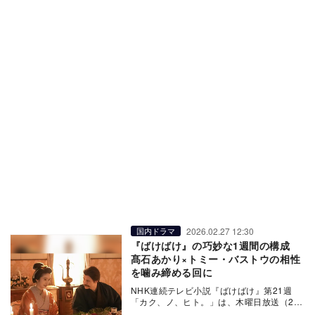
2026.02.27 12:30
国内ドラマ
『ばけばけ』の巧妙な1週間の構成
髙石あかり×トミー・バストウの相性
を噛み締める回に
NHK連続テレビ小説『ばけばけ』第21週
「カク、ノ、ヒト。」は、木曜日放送（2月
26日）の第104話でイセ（芋生悠）の呪い