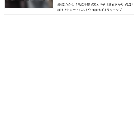
岡部たかし
池脇千鶴
苫とり子
髙石あかり
ばけ
ばけ
トミー・バストウ
ばけばけリキャップ