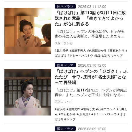
2026.03.11 12:00
国内ドラマ
『ばけばけ』第113話が3月11日に放
送された意義 「生きてきてよかっ
た」が心に刺さる
『ばけばけ』ヘブンの帰化に伴いトキが実
家の籍に入る決断と、再登場したタエらの
「生きてきてよかった」という独白を通
久保田ひかる
じ、日々の積み重…
北川景子
板垣李光人
久保田ひかる
髙石あかり
ばけばけ
トミー・バストウ
ばけばけリキャップ
2026.03.10 12:00
国内ドラマ
『ばけばけ』ヘブンの「ジゴク！」ふ
たたび サワ×庄田が“名士夫婦”とな
って再登場
『ばけばけ』第112話では、ヘブンが錦織と
再会。また、ヘブンと正式に夫婦になるた
め、松江を訪れたトキが戸籍問題に直面す
石河コウヘイ
る。
吉沢亮
佐野史郎
岩崎う大
石河コウヘイ
円井わ
ん
髙石あかり
ばけばけ
トミー・バストウ
ばけ
ばけリキャップ
2026.03.09 12:00
国内ドラマ