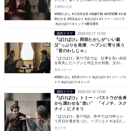
る。家族の絆に支えられながらも、独り現
久保田ひかる
状を打破しよう…
岡部たかし
小日向文世
池脇千鶴
杉田雷麟
久保
田ひかる
髙石あかり
ばけばけ
トミー・バストウ
ばけばけリキャップ
夏目透羽
2026.03.17 12:00
国内ドラマ
『ばけばけ』岡部たかしが“いい親
父”っぷりを発揮 ヘブンに寄り添う
「昔のわしじゃ」
『ばけばけ』第117話では、仕事を失い自信
を喪失したヘブンと司之介が対面。父の過
去を重ねた言葉が、停滞する息子の心を支
石河コウヘイ
える“父と…
岡部たかし
石河コウヘイ
ばけばけ
トミー・バス
トウ
ばけばけリキャップ
2026.03.16 12:00
国内ドラマ
『ばけばけ』トミー・バストウが全身
から漂わせる“老い” 「イノチ、スク
ナイ」にドキリ
『ばけばけ』第116話、作中では10年とい
う月日が過ぎ去った。ヘブンとトキは2人目
の子どもに恵まれ、ヘブンは月に400円も稼
苫とり子
いで…