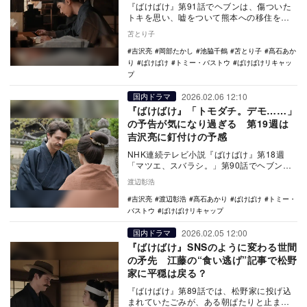
『ばけばけ』第91話でヘブンは、傷ついた
トキを思い、嘘をついて熊本への移住を提
案する。周囲を巻き込む騒動となるが、次
苫とり子
週から舞台は…
吉沢亮
岡部たかし
池脇千鶴
苫とり子
髙石あか
り
ばけばけ
トミー・バストウ
ばけばけリキャッ
プ
2026.02.06 12:10
国内ドラマ
『ばけばけ』「トモダチ。デモ……」
の予告が気になり過ぎる 第19週は
吉沢亮に釘付けの予感
NHK連続テレビ小説『ばけばけ』第18週
「マツエ、スバラシ。」第90話でヘブン
（トミー・バストウ）はトキ（髙石あか
渡辺彰浩
り）に「マツエ…
吉沢亮
渡辺彰浩
髙石あかり
ばけばけ
トミー・
バストウ
ばけばけリキャップ
2026.02.05 12:00
国内ドラマ
『ばけばけ』SNSのように変わる世間
の矛先 江藤の“食い逃げ”記事で松野
家に平穏は戻る？
『ばけばけ』第89話では、松野家に投げ込
まれていたごみが、ある朝ぱたりと止ま