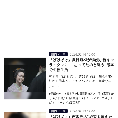
2026.02.16 12:00
国内ドラマ
『ばけばけ』夏目透羽が強烈な新キャ
ラ・クマに “思ってたのと違う”熊本
での新生活
朝ドラ『ばけばけ』第96話では、舞台が松
江から熊本へ。トキとヘブンは、有能な女
中の登場による疎外感や周囲の冷ややかな
苫とり子
反応に、新生…
岡部たかし
橋本淳
杉田雷麟
苫とり子
髙石あか
り
ばけばけ
日高由起刀
トミー・バストウ
ばけ
ばけリキャップ
夏目透羽
2026.02.13 12:00
国内ドラマ
『ばけばけ』吉沢亮の“絶望を超えた