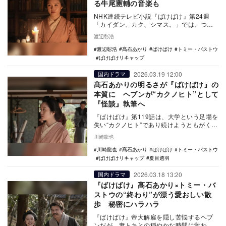
る牛尾憲輔の音楽も
NHK連続テレビ小説『ばけばけ』第24週
「カイダン、カク、シマス。」では、つい
にヘブン（トミー・バストウ）が新著を書
渡辺彰浩
き上げる。そ…
渡辺彰浩
髙石あかり
ばけばけ
トミー・バストウ
ばけばけリキャップ
2026.03.19 12:00
国内ドラマ
髙石あかりの明るさが『ばけばけ』の
本質に ヘブンが“カクノヒト”として
『怪談』執筆へ
『ばけばけ』第119話は、大学という足場を
失い“カクノヒト”であり続けようともがくヘ
ブンの焦りと、トキのまっすぐさが噛み合
川崎龍也
い、目…
川崎龍也
髙石あかり
ばけばけ
トミー・バストウ
ばけばけリキャップ
夏目透羽
2026.03.18 13:20
国内ドラマ
『ばけばけ』髙石あかり×トミー・バ
ストウの“終わり”が漂う愛おしい散
歩 秘密にハラハラ
『ばけばけ』帝大解雇を隠し苦悩するヘブ
ンだが、妻トキとの穏やかな時間に救われ