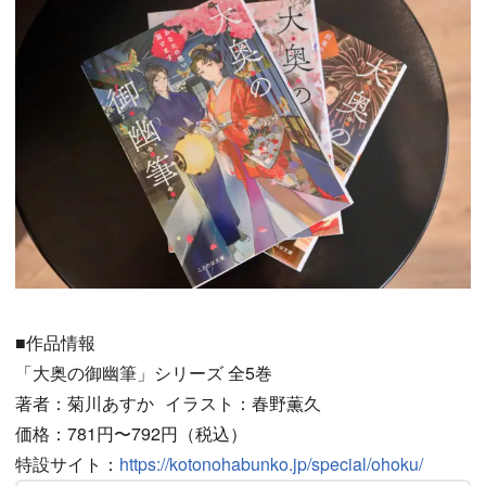
■作品情報
「大奥の御幽筆」シリーズ 全5巻
著者：菊川あすか イラスト：春野薫久
価格：781円〜792円（税込）
特設サイト：
https://kotonohabunko.jp/special/ohoku/