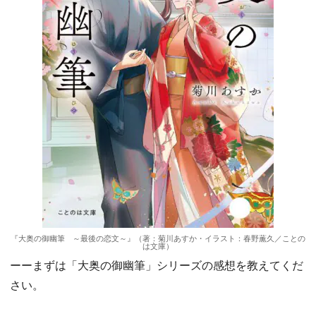
『大奥の御幽筆 ～最後の恋文～』（著：菊川あすか・イラスト：春野薫久／ことの
は文庫）
ーーまずは「大奥の御幽筆」シリーズの感想を教えてくだ
さい。