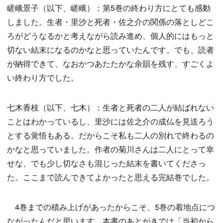
嵯峨景子（以下、嵯峨）：第5巻の終わり方にとても感動
しました。生者・里沙と死者・佐之介の関係の落としどこ
ろがどうなるかと考えながら読み進め、個人的にはもっと
切ない結末になるのかなと思っていたんです。でも、読者
が納得できて、なおかつあたたかな余韻を残す、すごくよ
い終わり方でした。
七木香枝（以下、七木）：生者と死者の二人が結ばれない
ことはわかっているし、里沙には佐之介の成仏を見送ろう
とする覚悟もある。だからこそ私も二人の別れで終わるの
かなと思っていました。作者の菊川さんは二人にとって幸
せな、でも少し切なさも混じった結末を書いてくださっ
た。ここまで読んできてよかったと思える完結巻でした。
4巻までの積み上げがあったからこそ、5巻の着地点につ
ながったんだと思います。本書のあとがきでは「当初から