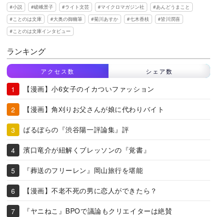
小説
嵯峨景子
ライト文芸
マイクロマガジン社
あんどうまこと
ことのは文庫
大奥の御幽筆
菊川あすか
七木香枝
皆川潤喜
ことのは文庫インタビュー
ランキング
アクセス数
シェア数
【漫画】小6女子のイカついファッション
【漫画】角刈りお父さんが娘に代わりバイト
ばるぼらの『渋谷陽一評論集』評
濱口竜介が紐解くブレッソンの『覚書』
『葬送のフリーレン』岡山旅行を堪能
【漫画】不老不死の男に恋人ができたら？
『ヤニねこ』BPOで議論もクリエイターは絶賛