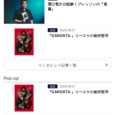
濱口竜介が紐解くブレッソンの『覚
書』
2026.08.07
漫画
『GANGSTA.』コースケの創作哲学
インタビュー記事一覧
Pick Up!
2026.08.07
漫画
『GANGSTA.』コースケの創作哲学