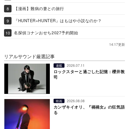
【漫画】難病の妻との旅行
『HUNTER×HUNTER』はもはや小説なのか？
名探偵コナンおせち2027予約開始
14:17更新
リアルサウンド厳選記事
2026.07.11
連載
ロックスターと過ごした記憶：櫻井敦
司
2026.08.08
映画
カンザキイオリ、『禍禍女』の狂気語
る