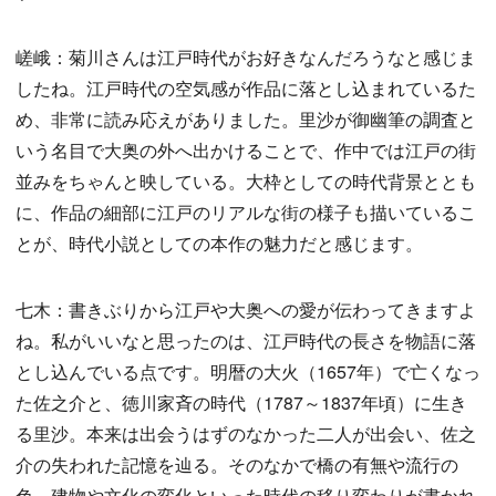
嵯峨：菊川さんは江戸時代がお好きなんだろうなと感じま
したね。江戸時代の空気感が作品に落とし込まれているた
め、非常に読み応えがありました。里沙が御幽筆の調査と
いう名目で大奥の外へ出かけることで、作中では江戸の街
並みをちゃんと映している。大枠としての時代背景ととも
に、作品の細部に江戸のリアルな街の様子も描いているこ
とが、時代小説としての本作の魅力だと感じます。
七木：書きぶりから江戸や大奥への愛が伝わってきますよ
ね。私がいいなと思ったのは、江戸時代の長さを物語に落
とし込んでいる点です。明暦の大火（1657年）で亡くなっ
た佐之介と、徳川家斉の時代（1787～1837年頃）に生き
る里沙。本来は出会うはずのなかった二人が出会い、佐之
介の失われた記憶を辿る。そのなかで橋の有無や流行の
色、建物や文化の変化といった時代の移り変わりが書かれ