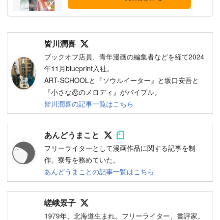
Follow on SNS
皆川潤喜
ブックオフ店員、青年漫画の編集者などを経て2024
年11月blueprint入社。
ART-SCHOOLと『ソウルイーター』と坂口安吾と
『小さな恋のメロディ』がバイブル。
皆川潤喜の記事一覧はこちら
Follow on SNS
Follow on SNS
あんどうまこと
フリーライターとして漫画作品に関する記事を制
作。寮母を務めていた。
あんどうまことの記事一覧はこちら
Follow on SNS
嵯峨景子
1979年、北海道生まれ。フリーライター、書評家。