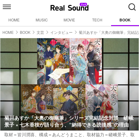
HOME
MUSIC
MOVIE
TECH
BOOK
HOME
BOOK
文芸
インタビュー
菊川あすか「大奥の御幽筆」完結記
菊川あすか「大奥の御幽筆」シリーズ完結記念対談 嵯峨
景子 × 七木香枝が語り合う、“納得できる読後感”の理由
取材＝皆川潤喜
、
構成＝あんどうまこと
、
取材協力＝嵯峨景子
、
取