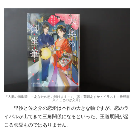
『大奥の御幽筆 ～あなたの想い届けます～』（著：菊川あすか・イラスト：春野薫
久／ことのは文庫）
ーー里沙と佐之介の恋愛は本作の大きな軸ですが、恋のラ
イバルが出てきて三角関係になるといった、王道展開が起
こる恋愛ものではありません。