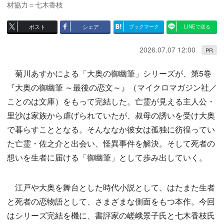
材協力＝七木香枝
ポスト
シェア
ブックマーク
LINEで送る
2026.07.07 12:00
PR
菊川あすかによる「大奥の御幽筆」シリーズが、第5巻
『大奥の御幽筆 ～最後の恋文～』（マイクロマガジン社／
ことのは文庫）をもって完結した。亡霊が見える主人公・
里沙は家族から虐げられていたが、叔母の誘いを受け大奥
で暮らすこととなる。そんななか彼女は孤独に彷徨ってい
た亡霊・佐之介と出会い、怪異事件を解決。そして死者の
想いを生者に届ける「御幽筆」として歩み出していく。
江戸や大奥を舞台とした時代小説として、はたまた生者
と死者の恋物語として、さまざまな側面をもつ本作。今回
はシリーズ完結を機に、書評家の嵯峨景子氏と七木香枝氏