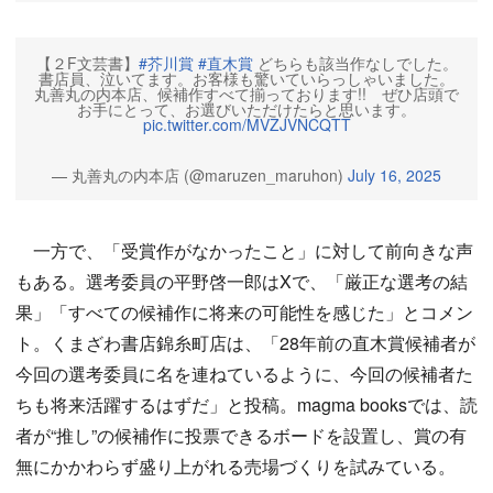
【２F文芸書】
#芥川賞
#直木賞
どちらも該当作なしでした。
書店員、泣いてます。お客様も驚いていらっしゃいました。
丸善丸の内本店、候補作すべて揃っております!! ぜひ店頭で
お手にとって、お選びいただけたらと思います。
pic.twitter.com/MVZJVNCQTT
— 丸善丸の内本店 (@maruzen_maruhon)
July 16, 2025
一方で、「受賞作がなかったこと」に対して前向きな声
もある。選考委員の平野啓一郎はXで、「厳正な選考の結
果」「すべての候補作に将来の可能性を感じた」とコメン
ト。くまざわ書店錦糸町店は、「28年前の直木賞候補者が
今回の選考委員に名を連ねているように、今回の候補者た
ちも将来活躍するはずだ」と投稿。magma booksでは、読
者が“推し”の候補作に投票できるボードを設置し、賞の有
無にかかわらず盛り上がれる売場づくりを試みている。