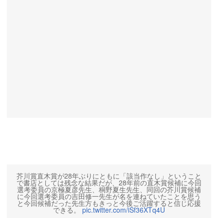
芥川賞直木賞が28年ぶりにともに「該当作なし」ということ
で書店としては残念な結果だが、28年前の直木賞候補に今回
選考委員の京極夏彦先生、桐野夏生先生、同回の芥川賞候補
に今回選考委員の吉田修一先生が名を連ねていたことを思う
と今回候補だった先生方もきっと今後ご活躍すると信じ応援
できる。
pic.twitter.com/iSf36XTq4U