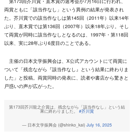
第173回芥川賞・直木賞の選考会が7月16日に行われ、
両賞ともに「該当作なし」という異例の結果が発表され
た。芥川賞での該当作なしは第145回（2011年）以来14年
ぶり、直木賞では第136回（2007年）以来18年ぶり。そし
て両賞が同時に該当作なしとなるのは、1997年・第118回
以来、実に28年ぶり6度目のことである。
主催の日本文学振興会は、X公式アカウントにて両賞に
ついて「残念ながら『該当作なし』という結果に終わりま
した」と投稿。両賞同時の発表に、読者や書店から驚きと
戸惑いの声が広がった。
第173回芥川龍之介賞は、残念ながら「該当作なし」という結
果に終わりました。
#芥川賞
— 日本文学振興会 (@shinko_kai)
July 16, 2025