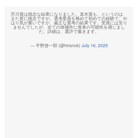
芥川賞は残念な結果になりました。直木賞も、というのは、
また更に残念ですが。選考委員を務めて初めての経験で、や
はり気が重いですが、厳正な選考の結果です。受賞には至り
ませんでしたが、全ての候補作に将来の可能性を感じまし
た。詳細は、選評で書きます。
— 平野啓一郎 (@hiranok)
July 16, 2025