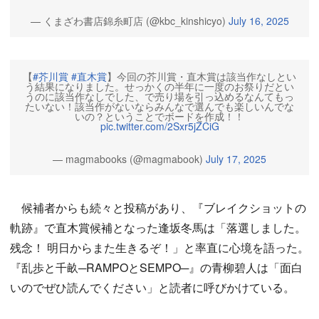
— くまざわ書店錦糸町店 (@kbc_kinshicyo)
July 16, 2025
【
#芥川賞
#直木賞
】今回の芥川賞・直木賞は該当作なしとい
う結果になりました。せっかくの半年に一度のお祭りだとい
うのに該当作なしでした、で売り場を引っ込めるなんてもっ
たいない！該当作がないならみんなで選んでも楽しいんでな
いの？ということでボードを作成！！
pic.twitter.com/2Sxr5jZCiG
— magmabooks (@magmabook)
July 17, 2025
候補者からも続々と投稿があり、『ブレイクショットの
軌跡』で直木賞候補となった逢坂冬馬は「落選しました。
残念！ 明日からまた生きるぞ！」と率直に心境を語った。
『乱歩と千畝─RAMPOとSEMPO─』の青柳碧人は「面白
いのでぜひ読んでください」と読者に呼びかけている。