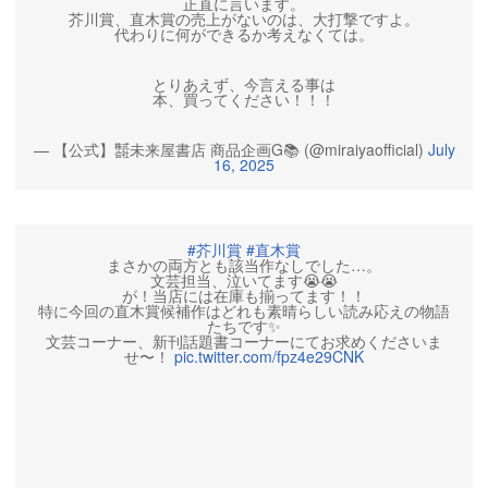
正直に言います。
芥川賞、直木賞の売上がないのは、大打撃ですよ。
代わりに何ができるか考えなくては。
とりあえず、今言える事は
本、買ってください！！！
— 【公式】㍿未来屋書店 商品企画G📚 (@miraiyaofficial)
July
16, 2025
#芥川賞
#直木賞
まさかの両方とも該当作なしでした…。
文芸担当、泣いてます😭😭
が！当店には在庫も揃ってます！！
特に今回の直木賞候補作はどれも素晴らしい読み応えの物語
たちです✨
文芸コーナー、新刊話題書コーナーにてお求めくださいま
せ〜！
pic.twitter.com/fpz4e29CNK