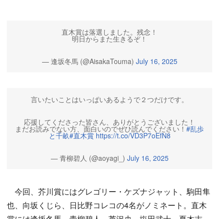
直木賞は落選しました。残念！
明日からまた生きるぞ！
— 逢坂冬馬 (@AisakaTouma)
July 16, 2025
言いたいことはいっぱいあるようで２つだけです。
応援してくださった皆さん、ありがとうございました！
まだお読みでない方、面白いのでぜひ読んでください！
#乱歩
と千畝
#直木賞
https://t.co/VD3P7oEfN8
— 青柳碧人 (@aoyagi_)
July 16, 2025
今回、芥川賞にはグレゴリー・ケズナジャット、駒田隼
也、向坂くじら、日比野コレコの4名がノミネート。直木
賞には逢坂冬馬、青柳碧人、芦沢央、塩田武士、夏木志