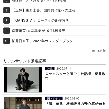
【追悼】東野圭吾、国民的作家への道程
『GANGSTA.』コースケの創作哲学
遠藤璃菜1st写真集が10月6日発売
桜井日奈子、2027年カレンダーブック
06:15更新
リアルサウンド厳選記事
2026.07.11
連載
ロックスターと過ごした記憶：櫻井敦
司
2026.08.05
国内ドラマ
『風、薫る』板橋駿谷の安心感が光る