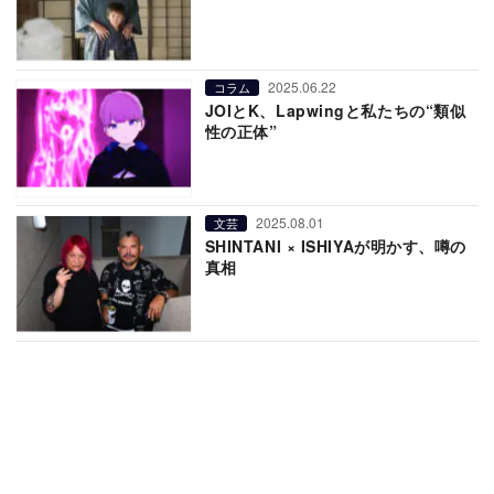
2025.06.22
コラム
JOIとK、Lapwingと私たちの“類似
性の正体”
2025.08.01
文芸
SHINTANI × ISHIYAが明かす、噂の
真相