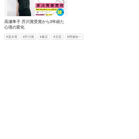
高瀬隼子 芥川賞受賞から3年経た
心境の変化
直木賞
芥川賞
書店
文芸
間瀬佑一