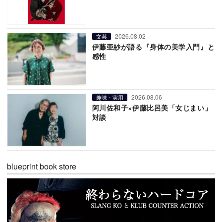
2026.08.02
文芸
伊藤亜紗が語る『身体の美学入門』と
感性
2026.08.06
趣味・実用
阿川佐和子×伊藤比呂美「女じまい」
対談
blueprint book store