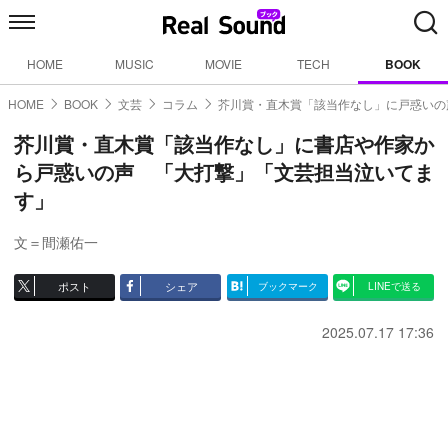
HOME
MUSIC
MOVIE
TECH
BOOK
HOME
BOOK
文芸
コラム
芥川賞・直木賞「該当作なし」に戸惑いの
芥川賞・直木賞「該当作なし」に書店や作家か
ら戸惑いの声 「大打撃」「文芸担当泣いてま
す」
文＝間瀬佑一
ポスト
シェア
ブックマーク
LINEで送る
2025.07.17 17:36