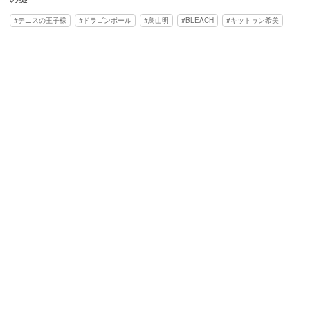
テニスの王子様
ドラゴンボール
鳥山明
BLEACH
キットゥン希美