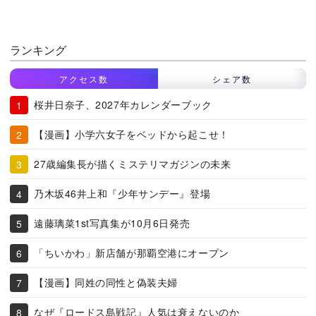
ランキング
アクセス数
シェア数
桜井日奈子、2027年カレンダーブック
【漫画】小学六女子をベッドから起こせ！
27歳編集長が描くミステリマガジンの未来
乃木坂46井上和『少年サンデー』登場
遠藤璃菜1st写真集が10月6日発売
「ちいかわ」新店舗が那覇空港にオープン
【漫画】同姓の同性と偽装夫婦
なぜ『ロードス島戦記』人気は衰えないのか