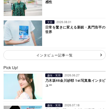
感性
2026.08.01
文芸
日常を驚きに変える新鋭・真門浩平の
世界
インタビュー記事一覧
Pick Up!
2026.06.27
趣味・実用
乃木坂46金川紗耶 1st写真集インタビ
ュー
2026.07.18
趣味・実用