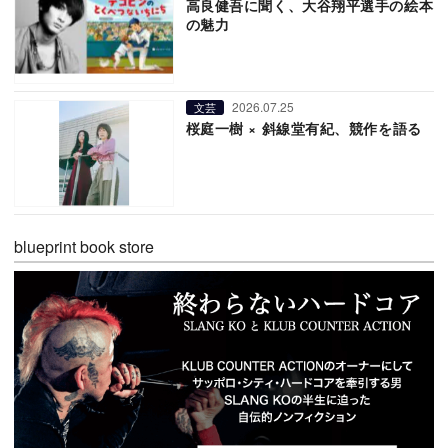
高良健吾に聞く、大谷翔平選手の絵本
の魅力
2026.07.25
文芸
桜庭一樹 × 斜線堂有紀、競作を語る
blueprint book store