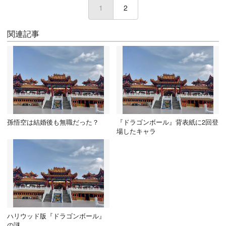
1
(current)
2
関連記事
孫悟空は結婚後も無職だった？
『ドラゴンボール』背表紙に2回登
場したキャラ
ハリウッド版『ドラゴンボール』
の謎