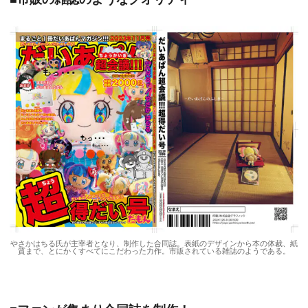
やさかはちる氏が主宰者となり、制作した合同誌。表紙のデザインから本の体裁、紙
質まで、とにかくすべてにこだわった力作。市販されている雑誌のようである。