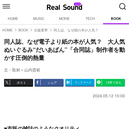
HOME
MUSIC
MOVIE
TECH
BOOK
HOME
BOOK
出版業界
同人誌、なぜ紙の本が人気？
同人誌、なぜ電子より紙の本が人気？ 大人気
ぬいぐるみ“だいあぱん”「合同誌」制作者を動
かす圧倒的熱量
文・取材＝山内貴範
ポスト
シェア
ブックマーク
LINEで送る
2024.05.12 10:00
■市販の雑誌のようなクオリティ