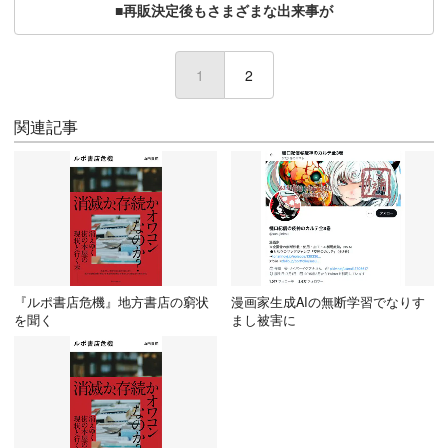
■再販決定後もさまざまな出来事が
1
(current)
2
関連記事
『ルポ書店危機』地方書店の窮状
漫画家生成AIの無断学習でなりす
を聞く
まし被害に