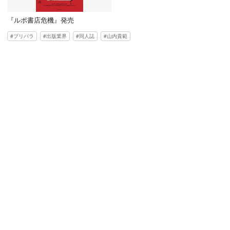
『ルポ書店危機』発売
プリパラ
出版業界
同人誌
山内貴範