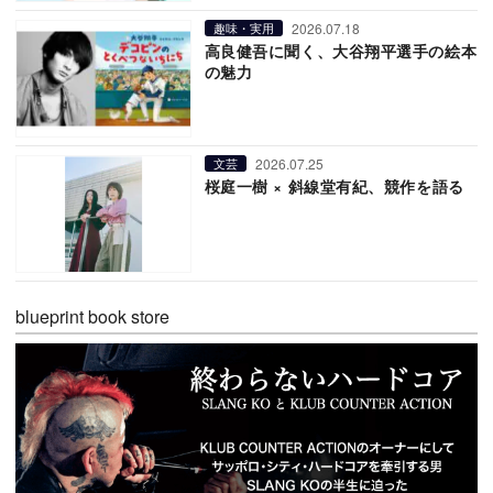
2026.07.18
趣味・実用
高良健吾に聞く、大谷翔平選手の絵本
の魅力
2026.07.25
文芸
桜庭一樹 × 斜線堂有紀、競作を語る
blueprint book store