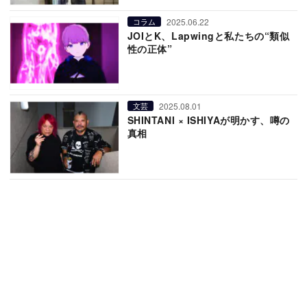
2025.06.22
コラム
JOIとK、Lapwingと私たちの“類似
性の正体”
2025.08.01
文芸
SHINTANI × ISHIYAが明かす、噂の
真相