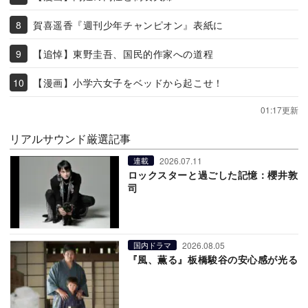
賀喜遥香『週刊少年チャンピオン』表紙に
【追悼】東野圭吾、国民的作家への道程
【漫画】小学六女子をベッドから起こせ！
01:17更新
リアルサウンド厳選記事
2026.07.11
連載
ロックスターと過ごした記憶：櫻井敦
司
2026.08.05
国内ドラマ
『風、薫る』板橋駿谷の安心感が光る