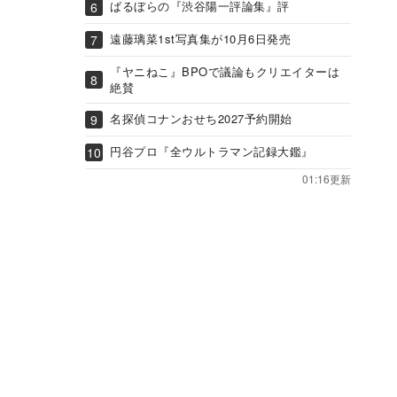
ばるぼらの『渋谷陽一評論集』評
遠藤璃菜1st写真集が10月6日発売
『ヤニねこ』BPOで議論もクリエイターは
絶賛
名探偵コナンおせち2027予約開始
円谷プロ『全ウルトラマン記録大鑑』
01:16更新