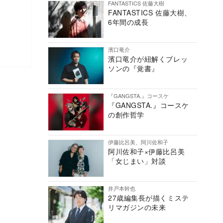
FANTASTICS 佐藤大樹
FANTASTICS 佐藤大樹、
6年間の成長
濱口竜介
濱口竜介が紐解くブレッ
ソンの『覚書』
『GANGSTA.』コースケ
『GANGSTA.』コースケ
の創作哲学
伊藤比呂美、阿川佐和子
阿川佐和子×伊藤比呂美
「女じまい」対談
井戸本幹也
27歳編集長が描くミステ
リマガジンの未来