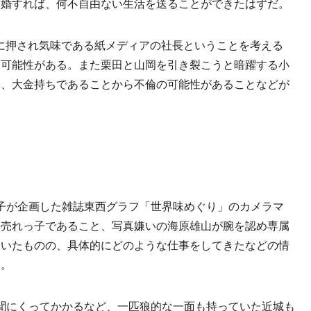
結婚すれば、何不自由ない生活を送ることができたはずだ。
体に押され気味である紙メディアの社長ということを考える
る可能性がある。また栗田と山岡を引き裂こうと暗躍する小
と、大金持ちであることから不倫の可能性があることなどが
子が企画した雑誌東西グラフ「世界味めぐり」のカメラマ
、売れっ子であること、写真嫌いの海原雄山が腕を認め専属
ていたものの、具体的にどのような仕事をしてきたなどの情
た。
聞にくってかかるなど、一匹狼的な一面も持っていた近城も