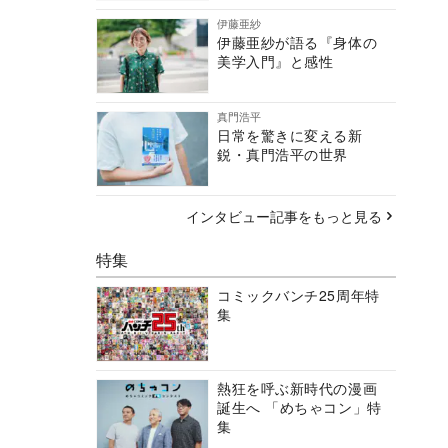
伊藤亜紗
伊藤亜紗が語る『身体の
美学入門』と感性
真門浩平
日常を驚きに変える新
鋭・真門浩平の世界
インタビュー記事をもっと見る
特集
コミックバンチ25周年特
集
熱狂を呼ぶ新時代の漫画
誕生へ 「めちゃコン」特
集