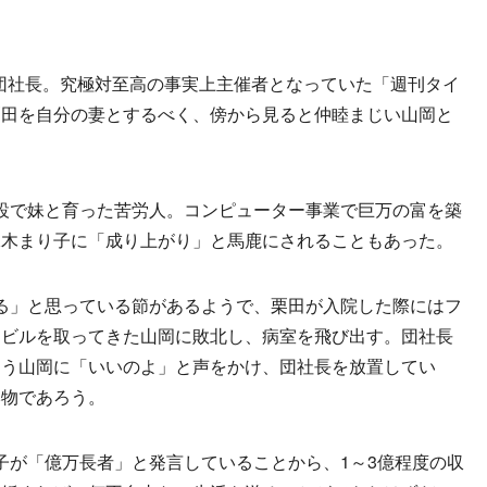
団社長。究極対至高の事実上主催者となっていた「週刊タイ
栗田を自分の妻とするべく、傍から見ると仲睦まじい山岡と
設で妹と育った苦労人。コンピューター事業で巨万の富を築
二木まり子に「成り上がり」と馬鹿にされることもあった。
る」と思っている節があるようで、栗田が入院した際にはフ
ノビルを取ってきた山岡に敗北し、病室を飛び出す。団社長
遣う山岡に「いいのよ」と声をかけ、団社長を放置してい
本物であろう。
が「億万長者」と発言していることから、1～3億程度の収