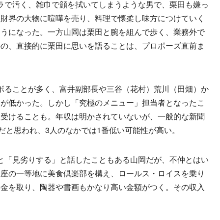
ラで汚く、雑巾で顔を拭いてしまうような男で、栗田も嫌っ
政財界の大物に喧嘩を売り、料理で懐柔し味方につけていく
ようになった。一方山岡は栗田と腕を組んで歩く、業務外で
のの、直接的に栗田に思いを語ることは、プロポーズ直前ま
ボることが多く、富井副部長や三谷（花村）荒川（田畑）か
価が低かった。しかし「究極のメニュー」担当者となったこ
を受けることも。年収は明かされていないが、一般的な新聞
度だと思われ、3人のなかでは1番低い可能性が高い。
と「見劣りする」と話したこともある山岡だが、不仲とはい
銀座の一等地に美食倶楽部を構え、ロールス・ロイスを乗り
料金を取り、陶器や書画もかなり高い金額がつく。その収入