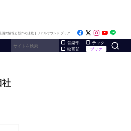
Like on Facebook
Follow on x
Follow on I
Follow o
Follo
漫画の情報と新作の連載｜リアルサウンド ブック
サ
音楽部
テック
映画部
ブック
団社