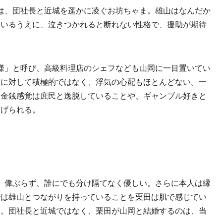
は、団社長と近城を遥かに凌ぐお坊ちゃま。雄山はなんだか
ているうえに、泣きつかれると断れない性格で、援助が期待
様」と呼び、高級料理店のシェフなども山岡に一目置いてい
性に対して積極的ではなく、浮気の心配もほとんどない。一
、金銭感覚は庶民と逸脱していることや、ギャンブル好きと
挙げられる。
、偉ぶらず、誰にでも分け隔てなく優しい。さらに本人は縁
では雄山とつながりを持っていることを栗田は肌で感じてい
る。団社長と近城ではなく、栗田が山岡と結婚するのは、当