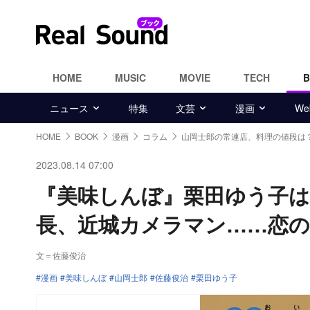
HOME
MUSIC
MOVIE
TECH
ニュース
特集
文芸
漫画
W
HOME
BOOK
漫画
コラム
山岡士郎の常連店、料理の値段は
2023.08.14 07:00
『美味しんぼ』栗田ゆう子は
長、近城カメラマン……恋
文＝佐藤俊治
漫画
美味しんぼ
山岡士郎
佐藤俊治
栗田ゆう子