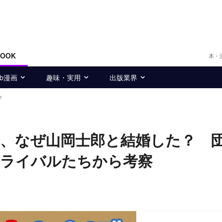
BOOK
本・
eb漫画
趣味・実用
出版業界
？
、なぜ山岡士郎と結婚した？ 
のライバルたちから考察