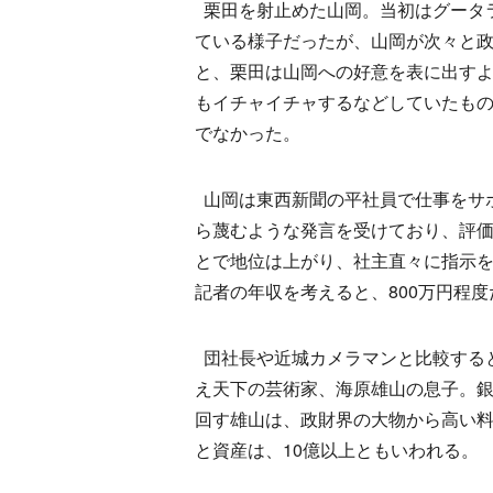
栗田を射止めた山岡。当初はグータ
ている様子だったが、山岡が次々と
と、栗田は山岡への好意を表に出す
もイチャイチャするなどしていたも
でなかった。
山岡は東西新聞の平社員で仕事をサ
ら蔑むような発言を受けており、評
とで地位は上がり、社主直々に指示
記者の年収を考えると、800万円程
団社長や近城カメラマンと比較する
え天下の芸術家、海原雄山の息子。
回す雄山は、政財界の大物から高い
と資産は、10億以上ともいわれる。