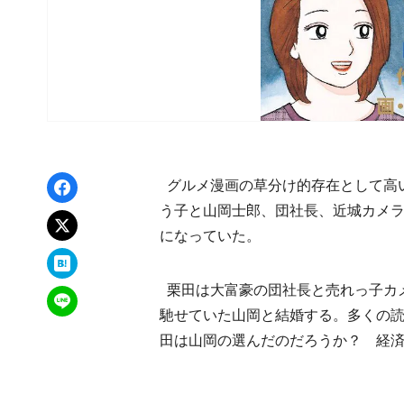
Facebookでシェア
グルメ漫画の草分け的存在として高
う子と山岡士郎、団社長、近城カメ
xでポスト
になっていた。
はてなブックマーク
栗田は大富豪の団社長と売れっ子カ
LINEで送る
馳せていた山岡と結婚する。多くの
田は山岡の選んだのだろうか？ 経