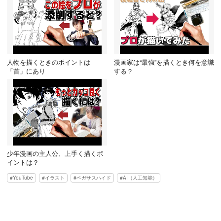
人物を描くときのポイントは
漫画家は“最強”を描くとき何を意識
「首」にあり
する？
少年漫画の主人公、上手く描くポ
イントは？
YouTube
イラスト
ペガサスハイド
AI（人工知能）