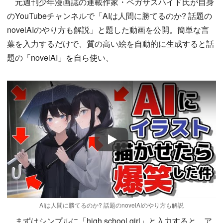
元週刊少年漫画誌の連載作家・ペガサスハイド氏が自身
のYouTubeチャンネルで「AIは人間に勝てるのか? 話題の
novelAIのやり方も解説」と題した動画を公開。簡単な言
葉を入力するだけで、質の高い絵を自動的に生成すると話
題の「novelAI」を自ら使い、
Play
AIは人間に勝てるのか? 話題のnovelAIのやり方も解説
まずはシンプルに「high school girl」と入力すると、ア