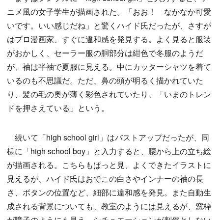
ニメ風の女子学生が描画された。「おお！ なかなか可愛
いです。いい感じだね」と驚くハイド氏だったが、さすが
はプロ漫画家、すぐに違和感を発見する。よく見ると服装
がおかしく、セーラー服の胴部分は紺色で冬服のようだ
が、袖は半袖で夏服に見える。中にカッターシャツを着て
いるのも不思議だ。ただ、鼻の頭が明るく描かれていた
り、髪の毛の奥が薄く彩色されていたり、「いまのトレン
ドを押さえている」という。
続いて「high school girl」はバストアップだったが、同
様に「high school boy」と入力すると、腰から上の立ち絵
が描画される。こちらもぱっと見、よくできたイラストに
見えるが、ハイド氏はおでこの白さやインナーの袖の長
さ、ボタンの位置など、細部に違和感を発見。また自動生
成される背景についても、教室のようには見えるが、窓枠
が障子のようにも見え、シチュエーションが判然としない