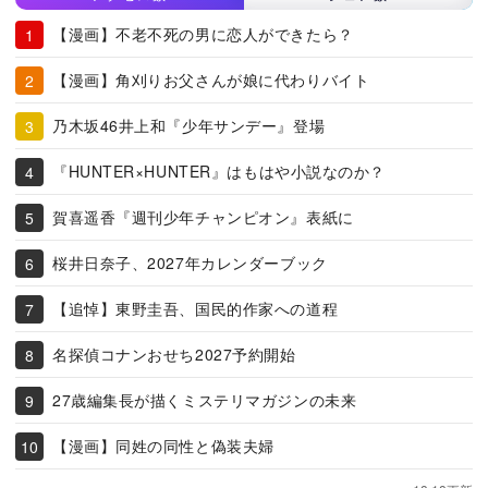
【漫画】不老不死の男に恋人ができたら？
【漫画】角刈りお父さんが娘に代わりバイト
乃木坂46井上和『少年サンデー』登場
『HUNTER×HUNTER』はもはや小説なのか？
賀喜遥香『週刊少年チャンピオン』表紙に
桜井日奈子、2027年カレンダーブック
【追悼】東野圭吾、国民的作家への道程
名探偵コナンおせち2027予約開始
27歳編集長が描くミステリマガジンの未来
【漫画】同姓の同性と偽装夫婦