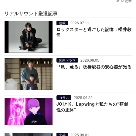
18:18更新
リアルサウンド厳選記事
2026.07.11
連載
ロックスターと過ごした記憶：櫻井敦
司
2026.08.05
国内ドラマ
『風、薫る』板橋駿谷の安心感が光る
2025.06.22
コラム
JOIとK、Lapwingと私たちの“類似
性の正体”
2025.08.01
文芸