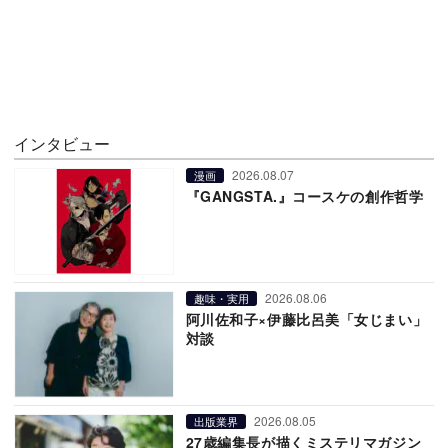
インタビュー
2026.08.07
漫画
『GANGSTA.』コースケの創作哲学
2026.08.06
趣味・実用
阿川佐和子×伊藤比呂美「女じまい」
対談
2026.08.05
出版業界
27歳編集長が描くミステリマガジン