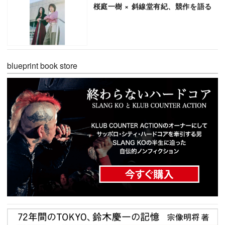
桜庭一樹 × 斜線堂有紀、競作を語る
blueprint book store