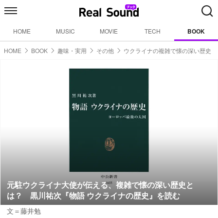
HOME
MUSIC
MOVIE
TECH
BOOK
HOME
BOOK
趣味・実用
その他
ウクライナの複雑で懐の深い歴史
元駐ウクライナ大使が伝える、複雑で懐の深い歴史と
は？ 黒川祐次『物語 ウクライナの歴史』を読む
文＝藤井勉