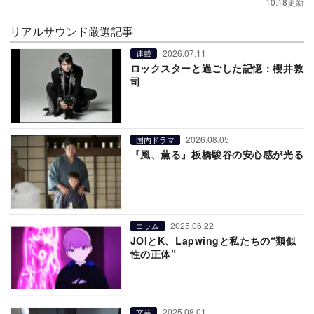
10:18更新
リアルサウンド厳選記事
2026.07.11
連載
ロックスターと過ごした記憶：櫻井敦
司
2026.08.05
国内ドラマ
『風、薫る』板橋駿谷の安心感が光る
2025.06.22
コラム
JOIとK、Lapwingと私たちの“類似
性の正体”
2025.08.01
文芸