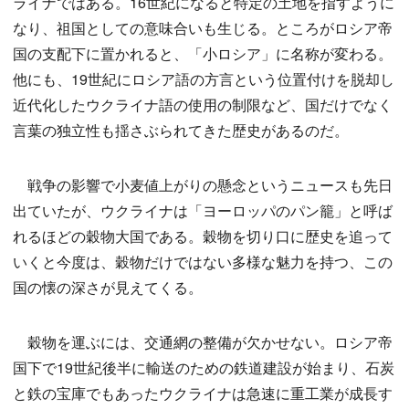
ライナではある。16世紀になると特定の土地を指すように
なり、祖国としての意味合いも生じる。ところがロシア帝
国の支配下に置かれると、「小ロシア」に名称が変わる。
他にも、19世紀にロシア語の方言という位置付けを脱却し
近代化したウクライナ語の使用の制限など、国だけでなく
言葉の独立性も揺さぶられてきた歴史があるのだ。
戦争の影響で小麦値上がりの懸念というニュースも先日
出ていたが、ウクライナは「ヨーロッパのパン籠」と呼ば
れるほどの穀物大国である。穀物を切り口に歴史を追って
いくと今度は、穀物だけではない多様な魅力を持つ、この
国の懐の深さが見えてくる。
穀物を運ぶには、交通網の整備が欠かせない。ロシア帝
国下で19世紀後半に輸送のための鉄道建設が始まり、石炭
と鉄の宝庫でもあったウクライナは急速に重工業が成長す