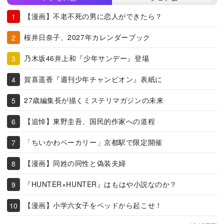
【漫画】不老不死の男に恋人ができたら？
桜井日奈子、2027年カレンダーブック
乃木坂46井上和『少年サンデー』登場
賀喜遥香『週刊少年チャンピオン』表紙に
27歳編集長が描くミステリマガジンの未来
【追悼】東野圭吾、国民的作家への道程
「ちいかわベーカリー」京都駅で限定開催
【漫画】同姓の同性と偽装夫婦
『HUNTER×HUNTER』はもはや小説なのか？
【漫画】小学六女子をベッドから起こせ！