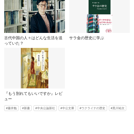
古代中国の人々はどんな生活を送
サラ金の歴史に学ぶ
っていた？
『もう別れてもいいですか』レビ
ュー
藤井勉
新書
中央公論新社
中公文庫
ウクライナの歴史
黒川祐次