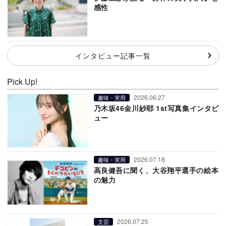
感性
インタビュー記事一覧
Pick Up!
2026.06.27
趣味・実用
乃木坂46金川紗耶 1st写真集インタビ
ュー
2026.07.18
趣味・実用
高良健吾に聞く、大谷翔平選手の絵本
の魅力
2026.07.25
文芸