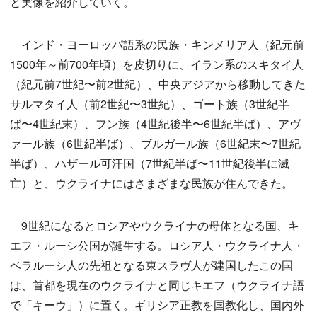
と実像を紹介していく。
インド・ヨーロッパ語系の民族・キンメリア人（紀元前
1500年～前700年頃）を皮切りに、イラン系のスキタイ人
（紀元前7世紀〜前2世紀）、中央アジアから移動してきた
サルマタイ人（前2世紀〜3世紀）、ゴート族（3世紀半
ば〜4世紀末）、フン族（4世紀後半〜6世紀半ば）、アヴ
ァール族（6世紀半ば）、ブルガール族（6世紀末〜7世紀
半ば）、ハザール可汗国（7世紀半ば〜11世紀後半に滅
亡）と、ウクライナにはさまざまな民族が住んできた。
9世紀になるとロシアやウクライナの母体となる国、キ
エフ・ルーシ公国が誕生する。ロシア人・ウクライナ人・
ベラルーシ人の先祖となる東スラヴ人が建国したこの国
は、首都を現在のウクライナと同じキエフ（ウクライナ語
で「キーウ」）に置く。ギリシア正教を国教化し、国内外