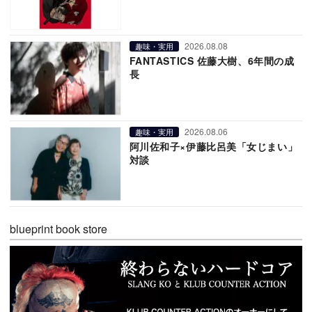
2026.08.08
趣味・実用
FANTASTICS 佐藤大樹、6年間の成
長
2026.08.06
趣味・実用
阿川佐和子×伊藤比呂美「女じまい」
対談
blueprint book store