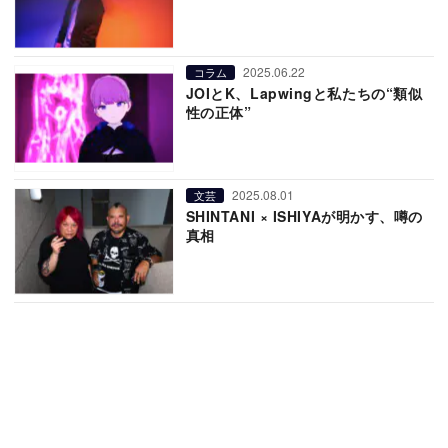
2025.06.22
コラム
JOIとK、Lapwingと私たちの“類似
性の正体”
2025.08.01
文芸
SHINTANI × ISHIYAが明かす、噂の
真相