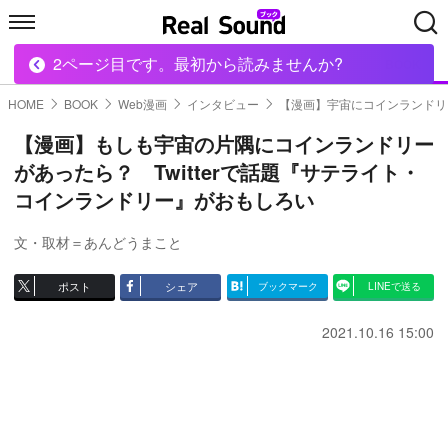
2ページ目です。最初から読みませんか?
HOME
MUSIC
MOVIE
TECH
BOOK
HOME
BOOK
Web漫画
インタビュー
【漫画】宇宙にコインランドリ
【漫画】もしも宇宙の片隅にコインランドリー
があったら？ Twitterで話題『サテライト・
コインランドリー』がおもしろい
文・取材＝あんどうまこと
ポスト
シェア
ブックマーク
LINEで送る
2021.10.16 15:00