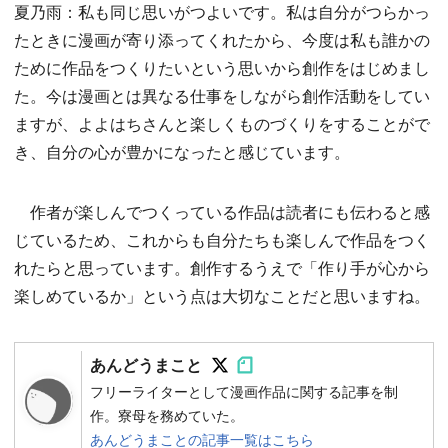
夏乃雨：私も同じ思いがつよいです。私は自分がつらかっ
たときに漫画が寄り添ってくれたから、今度は私も誰かの
ために作品をつくりたいという思いから創作をはじめまし
た。今は漫画とは異なる仕事をしながら創作活動をしてい
ますが、よよはちさんと楽しくものづくりをすることがで
き、自分の心が豊かになったと感じています。
作者が楽しんでつくっている作品は読者にも伝わると感
じているため、これからも自分たちも楽しんで作品をつく
れたらと思っています。創作するうえで「作り手が心から
楽しめているか」という点は大切なことだと思いますね。
Follow on SNS
Follow on SNS
あんどうまこと
フリーライターとして漫画作品に関する記事を制
作。寮母を務めていた。
あんどうまことの記事一覧はこちら