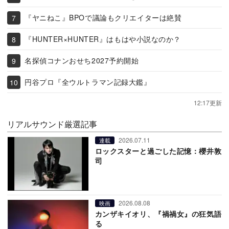
『ヤニねこ』BPOで議論もクリエイターは絶賛
『HUNTER×HUNTER』はもはや小説なのか？
名探偵コナンおせち2027予約開始
円谷プロ『全ウルトラマン記録大鑑』
12:17更新
リアルサウンド厳選記事
2026.07.11
連載
ロックスターと過ごした記憶：櫻井敦
司
2026.08.08
映画
カンザキイオリ、『禍禍女』の狂気語
る