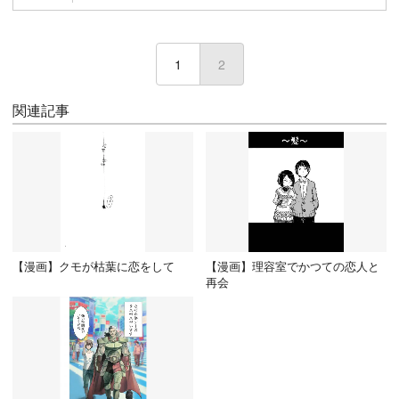
1
2
(current)
関連記事
【漫画】クモが枯葉に恋をして
【漫画】理容室でかつての恋人と
再会