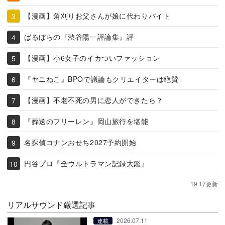
【漫画】角刈りお父さんが娘に代わりバイト
ばるぼらの『渋谷陽一評論集』評
【漫画】小6女子のイカついファッション
『ヤニねこ』BPOで議論もクリエイターは絶賛
【漫画】不老不死の男に恋人ができたら？
『葬送のフリーレン』岡山旅行を堪能
名探偵コナンおせち2027予約開始
円谷プロ『全ウルトラマン記録大鑑』
19:17更新
リアルサウンド厳選記事
2026.07.11
連載