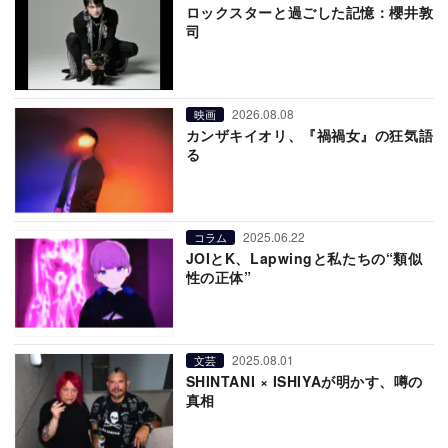
ロックスターと過ごした記憶：櫻井敦
司
2026.08.08
映画
カンザキイオリ、『禍禍女』の狂気語
る
2025.06.22
コラム
JOIとK、Lapwingと私たちの“類似
性の正体”
2025.08.01
文芸
SHINTANI × ISHIYAが明かす、噂の
真相