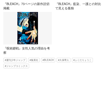
『BLEACH』73ページの新作読切
『BLEACH』藍染、一護との対比
掲載
で見える孤独
『呪術廻戦』女性人気の理由を考
察
週刊少年ジャンプ
集英社
BLEACH
久保帯人
ふくだりょうこ
ジャンプコミックス