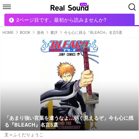
2ページ目です。最初から読みませんか?
HOME
MUSIC
MOVIE
TECH
BOOK
HOME
BOOK
漫画
書評
今も心に残る『BLEACH』名言5選
「あまり強い言葉を遣うなよ…弱く見えるぞ」今も心に残
る『BLEACH』名言5選
文＝ふくだりょうこ