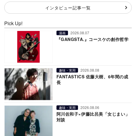
インタビュー記事一覧
Pick Up!
2026.08.07
漫画
『GANGSTA.』コースケの創作哲学
2026.08.08
趣味・実用
FANTASTICS 佐藤大樹、6年間の成
長
2026.08.06
趣味・実用
阿川佐和子×伊藤比呂美「女じまい」
対談