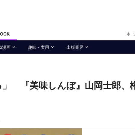
BOOK
本・
eb漫画
趣味・実用
出版業界
る」 『美味しんぼ』山岡士郎、
子