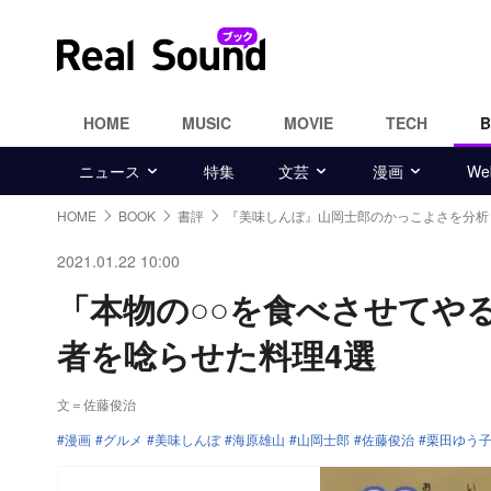
HOME
MUSIC
MOVIE
TECH
ニュース
特集
文芸
漫画
W
HOME
BOOK
書評
『美味しんぼ』山岡士郎のかっこよさを分析
2021.01.22 10:00
「本物の○○を食べさせてや
者を唸らせた料理4選
文＝佐藤俊治
漫画
グルメ
美味しんぼ
海原雄山
山岡士郎
佐藤俊治
栗田ゆう