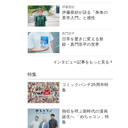
伊藤亜紗
伊藤亜紗が語る『身体の
美学入門』と感性
真門浩平
日常を驚きに変える新
鋭・真門浩平の世界
インタビュー記事をもっと見る
特集
コミックバンチ25周年特
集
熱狂を呼ぶ新時代の漫画
誕生へ 「めちゃコン」特
集