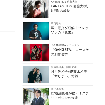
FANTASTICS 佐藤大樹
FANTASTICS 佐藤大樹、
6年間の成長
濱口竜介
濱口竜介が紐解くブレッ
ソンの『覚書』
『GANGSTA.』コースケ
『GANGSTA.』コースケ
の創作哲学
伊藤比呂美、阿川佐和子
阿川佐和子×伊藤比呂美
「女じまい」対談
井戸本幹也
27歳編集長が描くミステ
リマガジンの未来