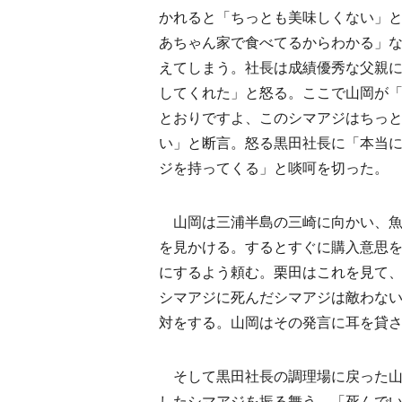
かれると「ちっとも美味しくない」
あちゃん家で食べてるからわかる」
えてしまう。社長は成績優秀な父親
してくれた」と怒る。ここで山岡が
とおりですよ、このシマアジはちっ
い」と断言。怒る黒田社長に「本当
ジを持ってくる」と啖呵を切った。
山岡は三浦半島の三崎に向かい、魚
を見かける。するとすぐに購入意思
にするよう頼む。栗田はこれを見て
シマアジに死んだシマアジは敵わな
対をする。山岡はその発言に耳を貸
そして黒田社長の調理場に戻った山
したシマアジを振る舞う。「死んで