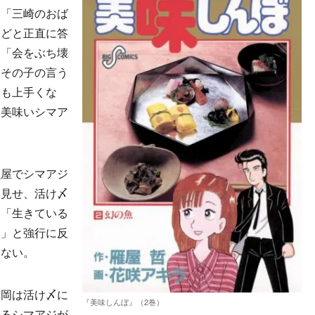
と「三崎のおば
などと正直に答
に「会をぶち壊
「その子の言う
とも上手くな
に美味いシマア
屋でシマアジ
を見せ、活け〆
、「生きている
い」と強行に反
さない。
岡は活け〆に
『美味しんぼ』（2巻）
いるシマアジが