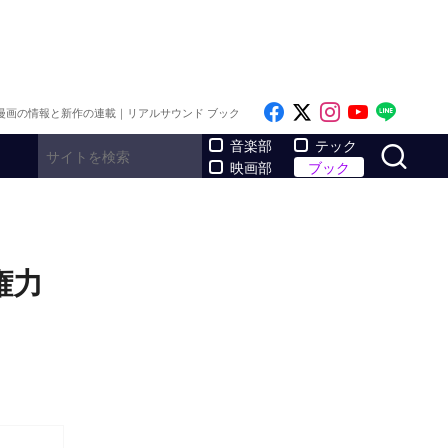
Like on Facebook
Follow on x
Follow on I
Follow o
Follo
漫画の情報と新作の連載｜リアルサウンド ブック
サ
音楽部
テック
映画部
ブック
権力