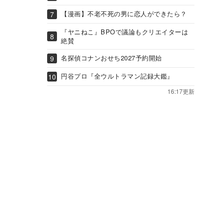
【漫画】不老不死の男に恋人ができたら？
『ヤニねこ』BPOで議論もクリエイターは
絶賛
名探偵コナンおせち2027予約開始
円谷プロ『全ウルトラマン記録大鑑』
16:17更新