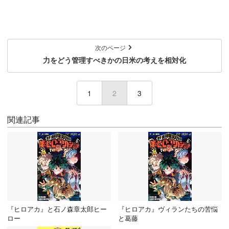
次のページ
力をどう管理すべきかの日米の考えを相対化
1
2
(current)
3
関連記事
『ヒロアカ』と石ノ森章太郎ヒー
『ヒロアカ』ヴィランたちの苦悩
ロー
と葛藤