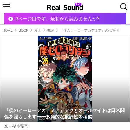
2ページ目です。最初から読みませんか?
HOME
MUSIC
MOVIE
TECH
BOOK
HOME
BOOK
漫画
書評
『僕のヒーローアカデミア』の批評性
『僕のヒーローアカデミア』デクとオールマイトは日米関
係を照らし出すーー多角的な批評性を考察
文＝杉本穂高