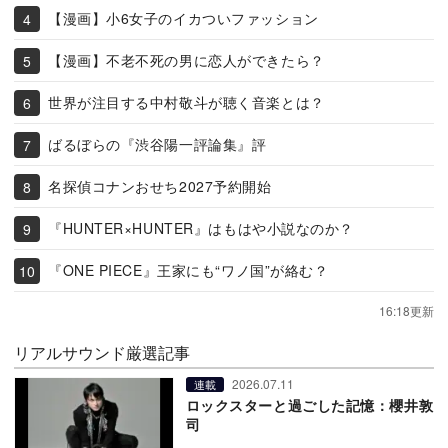
【漫画】小6女子のイカついファッション
【漫画】不老不死の男に恋人ができたら？
世界が注目する中村敬斗が聴く音楽とは？
ばるぼらの『渋谷陽一評論集』評
名探偵コナンおせち2027予約開始
『HUNTER×HUNTER』はもはや小説なのか？
『ONE PIECE』王家にも“ワノ国”が絡む？
16:18更新
リアルサウンド厳選記事
2026.07.11
連載
ロックスターと過ごした記憶：櫻井敦
司