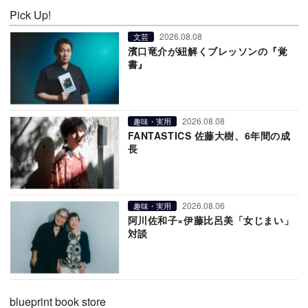
Pick Up!
2026.08.08
文芸
濱口竜介が紐解くブレッソンの『覚
書』
2026.08.08
趣味・実用
FANTASTICS 佐藤大樹、6年間の成
長
2026.08.06
趣味・実用
阿川佐和子×伊藤比呂美「女じまい」
対談
blueprint book store