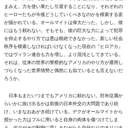
まみえ、力を使い果たし引退することになり、それぞれの
ヒーローたちが今後どうしていくべきなのかを模索する姿
が描かれている。オールマイトは偉大だった。しかし、彼
にはもう頼れない。そもそも、彼の巨大な力によって犯罪
を抑止するやり方では悪は根絶できなかった。新しい社会
秩序を模索しなければいけなくなった現在の『ヒロアカ』
ではヴィラン連合も力を増し、より混沌としてきている。
それは、従来の世界の警察的なアメリカのやり方が通用し
づらくなった世界情勢と偶然にも似ているとも言えないだ
ろうか。
日本もまたいつまでもアメリカに頼れない。対米従属か
らいかに抜け出るかは前後の日本外交の大問題であり続
け、いまなおあがき続けている。デクがオールマイトから
授かった力はフルに用いると自身の肉体を傷つけてしま
う。デクがその制御に苦しみながらも自分なりのオリジナ