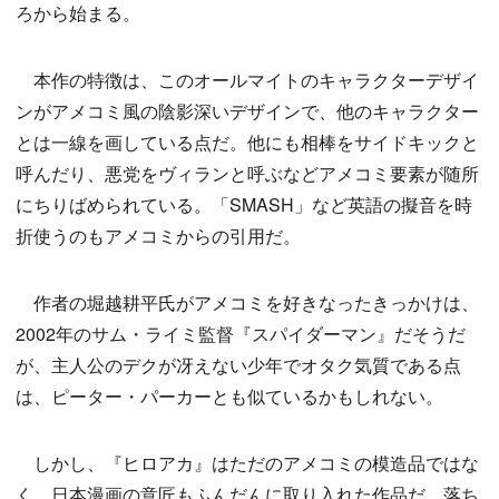
ろから始まる。
本作の特徴は、このオールマイトのキャラクターデザイ
ンがアメコミ風の陰影深いデザインで、他のキャラクター
とは一線を画している点だ。他にも相棒をサイドキックと
呼んだり、悪党をヴィランと呼ぶなどアメコミ要素が随所
にちりばめられている。「SMASH」など英語の擬音を時
折使うのもアメコミからの引用だ。
作者の堀越耕平氏がアメコミを好きなったきっかけは、
2002年のサム・ライミ監督『スパイダーマン』だそうだ
が、主人公のデクが冴えない少年でオタク気質である点
は、ピーター・パーカーとも似ているかもしれない。
しかし、『ヒロアカ』はただのアメコミの模造品ではな
く、日本漫画の意匠もふんだんに取り入れた作品だ。落ち