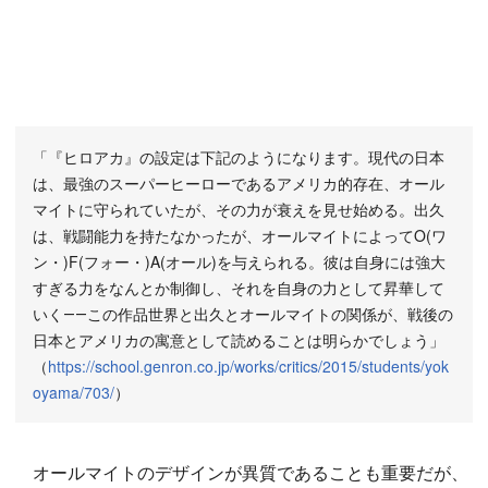
「『ヒロアカ』の設定は下記のようになります。現代の日本
は、最強のスーパーヒーローであるアメリカ的存在、オール
マイトに守られていたが、その力が衰えを見せ始める。出久
は、戦闘能力を持たなかったが、オールマイトによってO(ワ
ン・)F(フォー・)A(オール)を与えられる。彼は自身には強大
すぎる力をなんとか制御し、それを自身の力として昇華して
いく――この作品世界と出久とオールマイトの関係が、戦後の
日本とアメリカの寓意として読めることは明らかでしょう」
（
https://school.genron.co.jp/works/critics/2015/students/yok
oyama/703/
）
オールマイトのデザインが異質であることも重要だが、