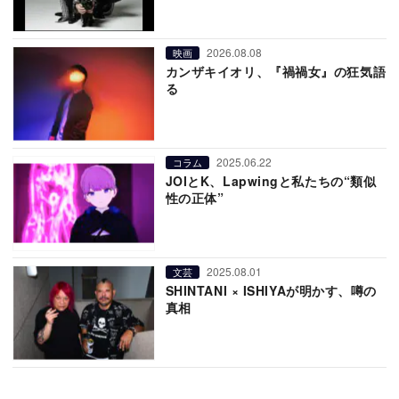
2026.08.08
映画
カンザキイオリ、『禍禍女』の狂気語
る
2025.06.22
コラム
JOIとK、Lapwingと私たちの“類似
性の正体”
2025.08.01
文芸
SHINTANI × ISHIYAが明かす、噂の
真相