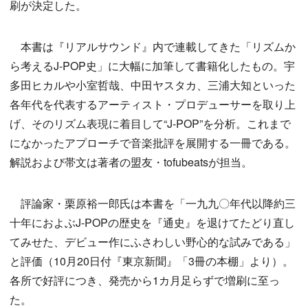
刷が決定した。
本書は『リアルサウンド』内で連載してきた「リズムか
ら考えるJ-POP史」に大幅に加筆して書籍化したもの。宇
多田ヒカルや小室哲哉、中田ヤスタカ、三浦大知といった
各年代を代表するアーティスト・プロデューサーを取り上
げ、そのリズム表現に着目して“J-POP”を分析。これまで
になかったアプローチで音楽批評を展開する一冊である。
解説および帯文は著者の盟友・tofubeatsが担当。
評論家・栗原裕一郎氏は本書を「一九九〇年代以降約三
十年におよぶJ-POPの歴史を『通史』を退けてたどり直し
てみせた、デビュー作にふさわしい野心的な試みである」
と評価（10月20日付『東京新聞』「3冊の本棚」より）。
各所で好評につき、発売から1カ月足らずで増刷に至っ
た。