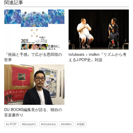
関連記事
『祝福と予感』で広がる恩田陸の
tofubeats × imdkm『リズムから考
世界
えるJ-POP史』対談
DU BOOKS編集長が語る、独自の
音楽書作り
J-POP
blueprint
tofubeats
imdkm
増刷