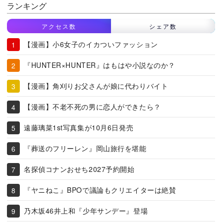
ランキング
アクセス数
シェア数
【漫画】小6女子のイカついファッション
『HUNTER×HUNTER』はもはや小説なのか？
【漫画】角刈りお父さんが娘に代わりバイト
【漫画】不老不死の男に恋人ができたら？
遠藤璃菜1st写真集が10月6日発売
『葬送のフリーレン』岡山旅行を堪能
名探偵コナンおせち2027予約開始
『ヤニねこ』BPOで議論もクリエイターは絶賛
乃木坂46井上和『少年サンデー』登場