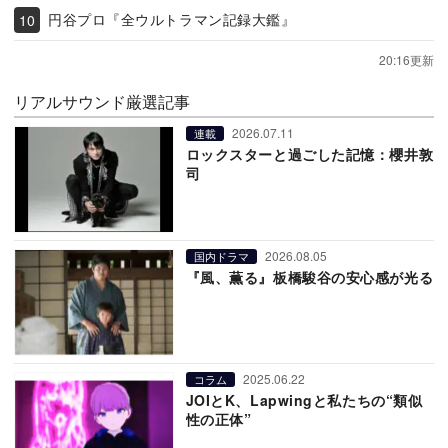
円谷プロ『全ウルトラマン記録大鑑』
20:16更新
リアルサウンド厳選記事
2026.07.11
連載
ロックスターと過ごした記憶：櫻井敦
司
2026.08.05
国内ドラマ
『風、薫る』板橋駿谷の安心感が光る
2025.06.22
コラム
JOIとK、Lapwingと私たちの“類似
性の正体”