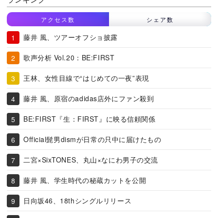
アクセス数
シェア数
藤井 風、ツアーオフショ披露
歌声分析 Vol.20：BE:FIRST
王林、女性目線で“はじめての一夜”表現
藤井 風、原宿のadidas店外にファン殺到
BE:FIRST『生：FIRST』に映る信頼関係
Official髭男dismが日常の只中に届けたもの
二宮×SixTONES、丸山×なにわ男子の交流
藤井 風、学生時代の秘蔵カットを公開
日向坂46、18thシングルリリース