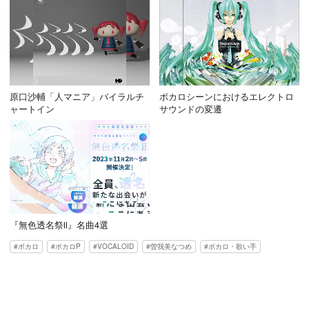
原口沙輔「人マニア」バイラルチ
ボカロシーンにおけるエレクトロ
ャートイン
サウンドの変遷
『無色透名祭Ⅱ』名曲4選
ボカロ
ボカロP
VOCALOID
曽我美なつめ
ボカロ・歌い手