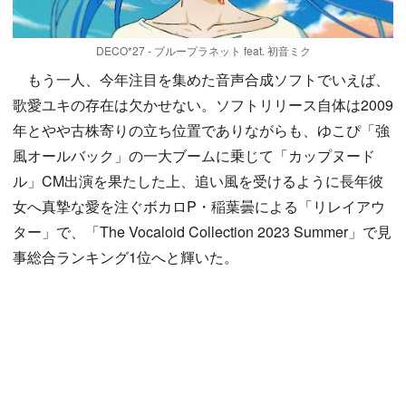
DECO*27 - ブループラネット feat. 初音ミク
もう一人、今年注目を集めた音声合成ソフトでいえば、
歌愛ユキの存在は欠かせない。ソフトリリース自体は2009
年とやや古株寄りの立ち位置でありながらも、ゆこぴ「強
風オールバック」の一大ブームに乗じて「カップヌード
ル」CM出演を果たした上、追い風を受けるように長年彼
女へ真摯な愛を注ぐボカロP・稲葉曇による「リレイアウ
ター」で、「The Vocaloid Collection 2023 Summer」で見
事総合ランキング1位へと輝いた。