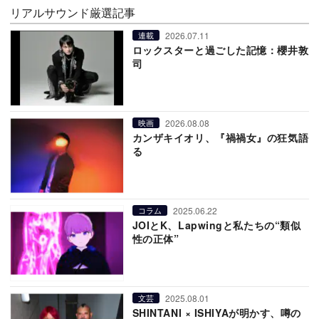
リアルサウンド厳選記事
2026.07.11
連載
ロックスターと過ごした記憶：櫻井敦
司
2026.08.08
映画
カンザキイオリ、『禍禍女』の狂気語
る
2025.06.22
コラム
JOIとK、Lapwingと私たちの“類似
性の正体”
2025.08.01
文芸
SHINTANI × ISHIYAが明かす、噂の