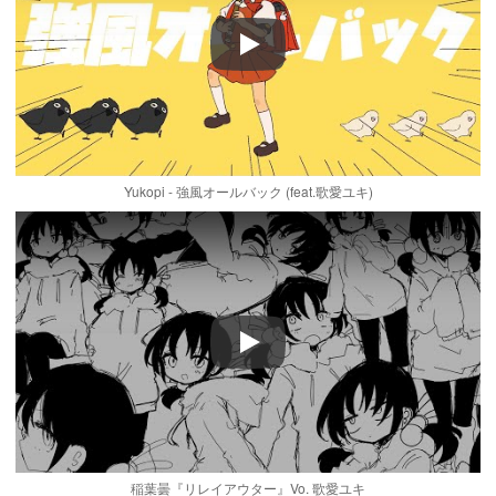
Play
Yukopi - 強風オールバック (feat.歌愛ユキ)
Play
稲葉曇『リレイアウター』Vo. 歌愛ユキ