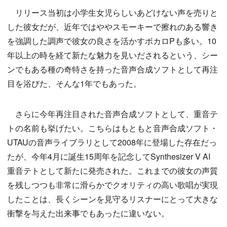
リリース当初は小学生女児らしいあどけない声を売りと
した彼女だが、近年ではややスモーキーで擦れのある響き
を強調した調声で彼女の良さを活かすボカロPも多い。10
年以上の時を経て新たな魅力を見いだされるという、シー
ンでもある種の奇特さを持った音声合成ソフトとして再注
目を浴びた、そんな1年でもあった。
さらに今年再注目された音声合成ソフトとして、重音テ
トの名前も挙げたい。こちらはもともと音声合成ソフト・
UTAUの音声ライブラリとして2008年に登場した存在だっ
たが、今年4月に誕生15周年を記念してSynthesizer V AI
重音テトとして新たに発売された。これまでの彼女の声質
を残しつつも非常に滑らかでクオリティの高い歌唱が実現
したことは、長くシーンを見守るリスナーにとって大きな
衝撃を与えた出来事でもあったに違いない。