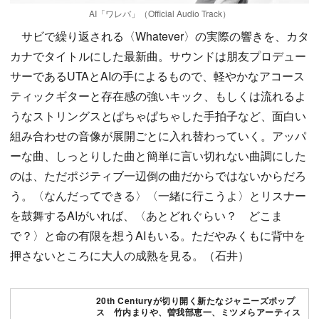
AI「ワレバ」（Official Audio Track）
サビで繰り返される〈Whatever〉の実際の響きを、カタ
カナでタイトルにした最新曲。サウンドは朋友プロデュー
サーであるUTAとAIの手によるもので、軽やかなアコース
ティックギターと存在感の強いキック、もしくは流れるよ
うなストリングスとぱちゃぱちゃした手拍子など、面白い
組み合わせの音像が展開ごとに入れ替わっていく。アッパ
ーな曲、しっとりした曲と簡単に言い切れない曲調にした
のは、ただポジティブ一辺倒の曲だからではないからだろ
う。〈なんだってできる〉〈一緒に行こうよ〉とリスナー
を鼓舞するAIがいれば、〈あとどれぐらい？ どこま
で？〉と命の有限を想うAIもいる。ただやみくもに背中を
押さないところに大人の成熟を見る。（石井）
20th Centuryが切り開く新たなジャニーズポップ
ス 竹内まりや、曽我部恵一、ミツメらアーティス