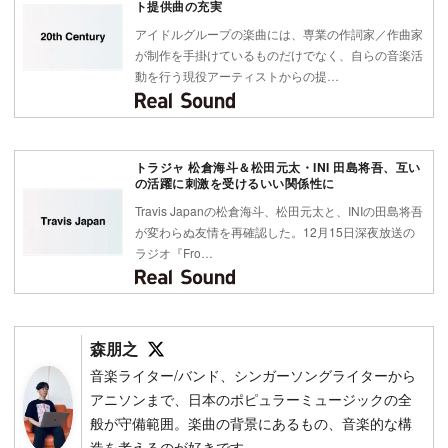
ト提供曲の充実
アイドルグループの楽曲には、専業の作詞家／作曲家
が制作を手掛けているものだけでなく、自らの音楽活
動を行う現役アーティストからの提…
トラジャ 松倉海斗＆松田元太・INI 田島将吾、互い
の活躍に刺激を受けるいい関係性に
Travis Japanの松倉海斗、松田元太と、INIの田島将吾
が変わらぬ友情を再確認した。12月15日深夜放送の
ラジオ『Fro…
Follow on SNS
森朋之
音楽ライター/バンド、シンガーソングライターから
アニソンまで、日本のポピュラーミュージックの全
般が守備範囲。楽曲の背景にあるもの、音楽的な構
造を考えるのが好きです。