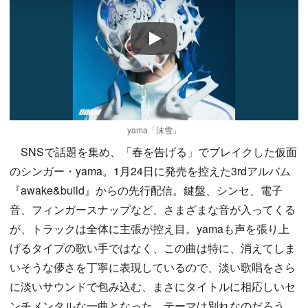
Play
yama「沫雪」
SNSで話題を集め、「春を告げる」でブレイクした仮面
のシンガー・yama。1月24日に発売を控えた3rdアルバム
『awake&build』からの先行配信。鍵盤、シンセ、電子
音、フィンガースナップなど、さまざまな音が入ってくる
が、トラックは全体に主張が控え目。yamaも声を張り上
げるタイプの歌い手ではなく、この曲は特に、消えてしま
いそうな儚さを丁寧に表現しているので、淡い歌唱をさら
に淡いサウンドで包み込む、まさにタイトルに相応しいセ
ンチメンタルな一曲となった。テーマは別れなのだろう