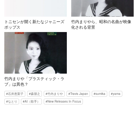
トニセンが開く新たなジャニーズ
竹内まりやら、昭和の名曲が映像
ポップス
化される背景
竹内まりや「プラスティック・ラ
ブ」は異色？
石井恵梨子
森朋之
竹内まりや
Travis Japan
sumika
yama
なとり
AI（歌手）
New Releases In Focus