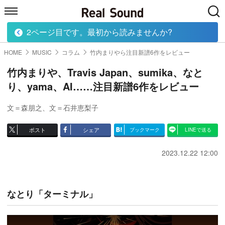
2ページ目です。最初から読みませんか?
HOME
MUSIC
MOVIE
TECH
BOOK
HOME
MUSIC
コラム
竹内まりやら注目新譜6作をレビュー
竹内まりや、Travis Japan、sumika、なと
り、yama、AI……注目新譜6作をレビュー
文＝森朋之
、
文＝石井恵梨子
ポスト
シェア
ブックマーク
LINEで送る
2023.12.22 12:00
なとり「ターミナル」