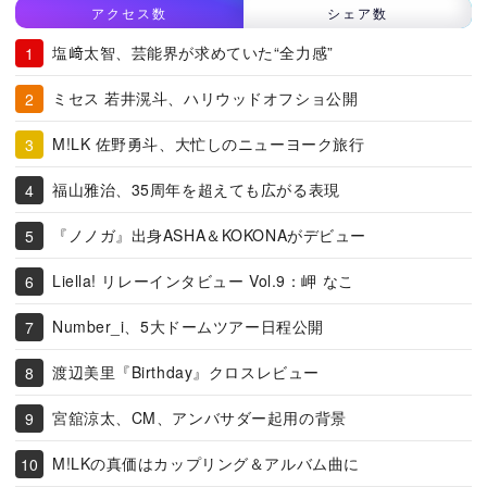
アクセス数
シェア数
塩﨑太智、芸能界が求めていた“全力感”
ミセス 若井滉斗、ハリウッドオフショ公開
M!LK 佐野勇斗、大忙しのニューヨーク旅行
福山雅治、35周年を超えても広がる表現
『ノノガ』出身ASHA＆KOKONAがデビュー
Liella! リレーインタビュー Vol.9：岬 なこ
Number_i、5大ドームツアー日程公開
渡辺美里『Birthday』クロスレビュー
宮舘涼太、CM、アンバサダー起用の背景
M!LKの真価はカップリング＆アルバム曲に