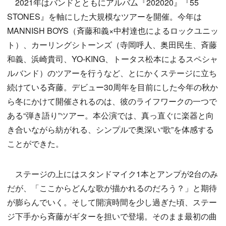
2021年はバンドとともにアルバム『202020』『55
STONES』を軸にした大規模なツアーを開催。今年は
MANNISH BOYS（斉藤和義×中村達也によるロックユニッ
ト）、カーリングシトーンズ（寺岡呼人、奥田民生、斉藤
和義、浜崎貴司、YO-KING、トータス松本によるスペシャ
ルバンド）のツアーを行うなど、とにかくステージに立ち
続けている斉藤。デビュー30周年を目前にした今年の秋か
ら冬にかけて開催されるのは、彼のライフワークの一つで
ある“弾き語り”ツアー。本公演では、真っ直ぐに楽器と向
き合いながら紡がれる、シンプルで奥深い“歌”を体感する
ことができた。
ステージの上にはスタンドマイク1本とアンプが2台のみ
だが、「ここからどんな歌が描かれるのだろう？」と期待
が膨らんでいく。そして開演時間を少し過ぎた頃、ステー
ジ下手から斉藤がギターを担いで登場。そのまま最初の曲