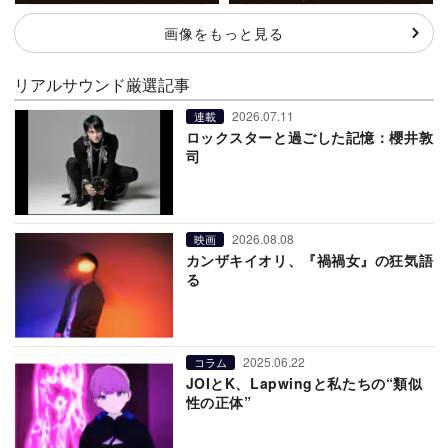
画像をもっと見る
リアルサウンド厳選記事
2026.07.11
連載
ロックスターと過ごした記憶：櫻井敦
司
2026.08.08
映画
カンザキイオリ、『禍禍女』の狂気語
る
2025.06.22
コラム
JOIとK、Lapwingと私たちの“類似
性の正体”