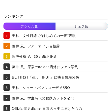
ランキング
アクセス数
シェア数
王林、女性目線で“はじめての一夜”表現
藤井 風、ツアーオフショ披露
歌声分析 Vol.20：BE:FIRST
藤井 風、原宿のadidas店外にファン殺到
BE:FIRST『生：FIRST』に映る信頼関係
王林、ショートパンツコーデでBBQ
藤井 風、学生時代の秘蔵カットを公開
Official髭男dismが日常の只中に届けたもの