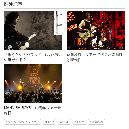
関連記事
「歌うたいのバラッド」はなぜ歌
斉藤和義、ツアーで伝えた普遍性
い継がれる？
と時代性
MANNISH BOYS、10周年ツアー最
終日
シンガーソングライター
ROCK
JPOP
森朋之
斉藤和義