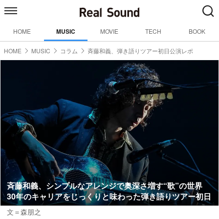
HOME
MUSIC
MOVIE
TECH
BOOK
HOME
MUSIC
コラム
斉藤和義、弾き語りツアー初日公演レポ
斉藤和義、シンプルなアレンジで奥深さ増す“歌”の世界
30年のキャリアをじっくりと味わった弾き語りツアー初日
文＝森朋之