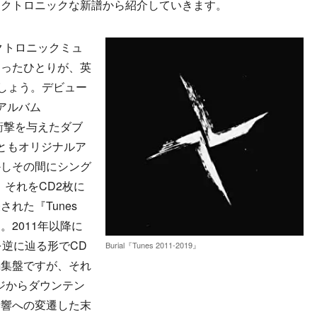
レクトロニックな新譜から紹介していきます。
クトロニックミュ
もったひとりが、英
でしょう。デビュー
dアルバム
に衝撃を与えたダブ
ともオリジナルア
かしその間にシング
それをCD2枚に
れた『Tunes
）です。2011年以降に
を逆に辿る形でCD
Burial『Tunes 2011-2019』
編集盤ですが、それ
ジからダウンテン
音響への変遷した末