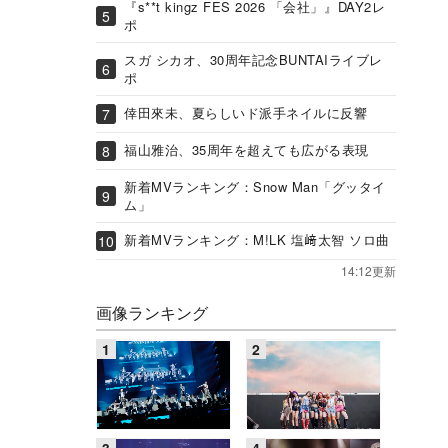
『s**t kingz FES 2026 「会社」』DAY2レ
ポ
スガ シカオ、30周年記念BUNTAIライブレ
ポ
倖田來未、夏らしいド派手ネイルに反響
福山雅治、35周年を超えても広がる表現
新着MVランキング：Snow Man「グッタイ
ム」
新着MVランキング：M!LK 塩﨑太智 ソロ曲
14:12更新
画像ランキング