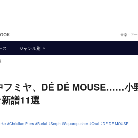
BOOK
音楽・アー
ース
ジャンル別
選
r、田中フミヤ、DÉ DÉ MOUSE……
新譜11選
irke
Christian Piers
Burial
Serph
Squarepusher
Oval
DE DE MOUSE