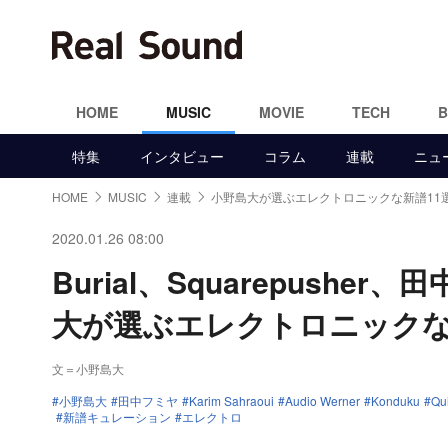
HOME
MUSIC
MOVIE
TECH
特集
インタビュー
コラム
連載
ニュ
HOME
MUSIC
連載
小野島大が選ぶエレクトロニックな新譜11
2020.01.26 08:00
Burial、Squarepushe
大が選ぶエレクトロニックな
文＝小野島大
小野島大
田中フミヤ
Karim Sahraoui
Audio Werner
Konduku
Qu
新譜キュレーション
エレクトロ