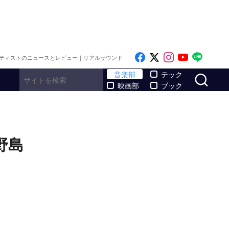
Like on Facebook
Follow on x
Follow on I
Follow o
Follo
ティストのニュースとレビュー｜リアルサウンド
サ
音楽部
テック
映画部
ブック
小野島