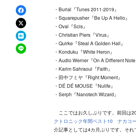
Facebookでシェア
・Burial『Tunes 2011-2019』
・Squarepusher『Be Up A Hello』
xでポスト
・Oval『Scis』
はてなブックマーク
・Christian Piers『Virus』
・Quirke『Steal A Golden Hail』
LINEで送る
・Konduku『White Heron』
・Audio Werner『On A Different Not
・Karim Sahraoui『Faith』
・田中フミヤ『Right Moment』
・DÉ DÉ MOUSE『Nulife』
・Serph『Nanotech Wizard』
ここではお久しぶりです。前回は20
クトロニック年間ベスト10 ナカコ
介記事としては4カ月ぶりです。それ