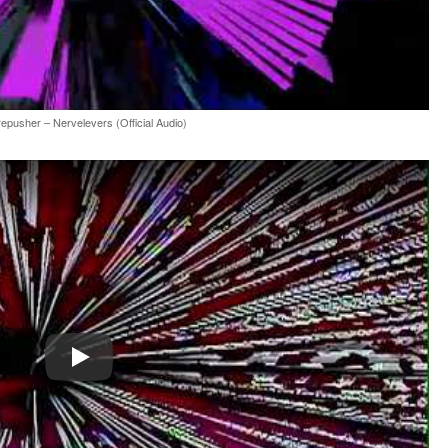
epusher – Nervelevers (Official Audio)
Play