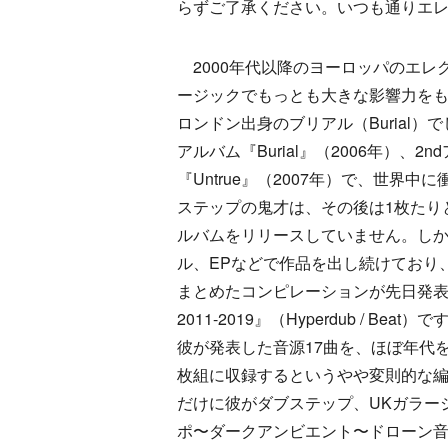
らずご了承ください。いつも通りエ
2000年代以降のヨーロッパのエレ
ージックでもっとも大きな影響力を
ロンドン出身のブリアル（Burial）
アルバム『Burial』（2006年）、2n
『Untrue』（2007年）で、世界中
ステップの鬼才は、その後は1枚たり
ルバムをリリースしていません。し
ル、EPなどで作品を出し続けており、
まとめたコンピレーションが先日発表さ
2011-2019』（Hyperdub / Beat
彼が発表した音源17曲を、ほぼ年代
枚組に収録するというやや変則的な
だけに彼がダブステップ、UKガラー
ポ〜ダークアンビエント〜ドローン