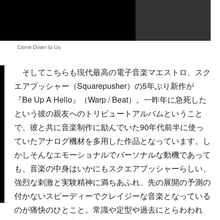
Come Down to Us
そしてこちらも現代最高の電子音楽マエストロ、スク
エアプッシャー（Squarepusher）の5年ぶり新作が
『Be Up A Hello』（Warp / Beat）。一昨年に急死した
という彼の親友へのトリビュートアルバムということ
で、彼と共に音楽制作に励んでいた90年代前半に使っ
ていたアナログ機材を多用した作品となっています。し
かしそんなエモーショナルでパーソナルな動機であって
も、音楽の中身はいかにもスクエアプッシャーらしい、
強烈な刺激と実験精神に満ちあふれ、先の展開の予測の
付かないスピーディーでクレイジーな音楽となっている
のが痛快のひとこと。常識や定型や過去にとらわわれ