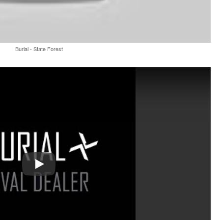
Burial - State Forest
Play