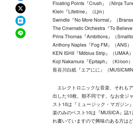
Floating Points『Crush』（Ninja Tu
xでポスト
Klein『Lifetime』（Ljin）
はてなブックマーク
Swindle『No More Normal』（Brans
The Cinematic Orchestra『To Belie
LINEで送る
Prins Thomas『Ambitions』（Smallt
Anthony Naples『Fog FM』（ANS）
KEN ISHII『Möbius Strip』（UMAA
Koji Nakamura『Epitaph』（Ki/oon）
長谷川白紙『エアにに』（MUSICMI
エレクトロニックな音楽、それもア
出した10枚。順不同です。なお全ジ
スト10は『ミュージック・マガジン
楽のみのベスト10は『MUSICA』誌
れ書いていますので興味のある方は