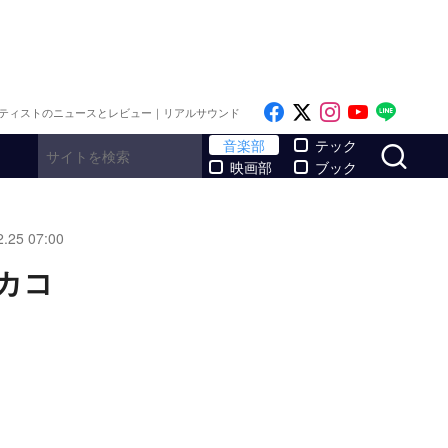
Like on Facebook
Follow on x
Follow on I
Follow o
Follo
ティストのニュースとレビュー｜リアルサウンド
サ
音楽部
テック
映画部
ブック
2.25 07:00
カコ