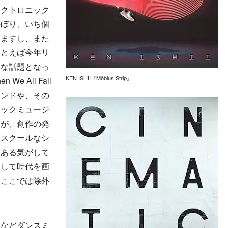
クトロニック
のぼり、いち個
いますし、また
たとえば今年リ
きな話題となっ
KEN ISHII『Möbius Strip』
 All Fall
、サウンドや、その
ニックミュージ
すが、創作の発
ドスクールなシ
にある気がして
そして時代を画
、ここでは除外
などダンスミ