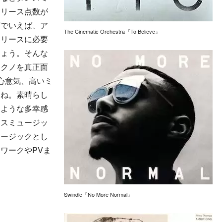
リリース点数が
言でいえば、ア
The Cinematic Orchestra『To Believe』
リリースに必要
しょう。そんな
テクノを真正面
の心意気、高いミ
すね。素晴らし
るような多幸感
ンスミュージッ
ュージックとし
ワークやPVま
Swindle『No More Normal』