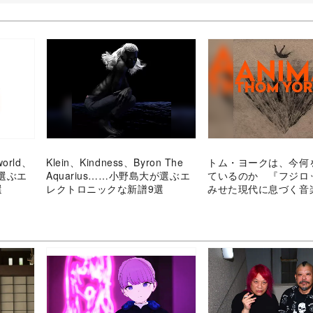
world、
Klein、Kindness、Byron The
トム・ヨークは、今何
選ぶエ
Aquarius……小野島大が選ぶエ
ているのか 『フジロ
選
レクトロニックな新譜9選
みせた現代に息づく音