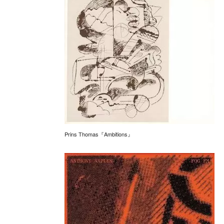
Prins Thomas『Ambitions』