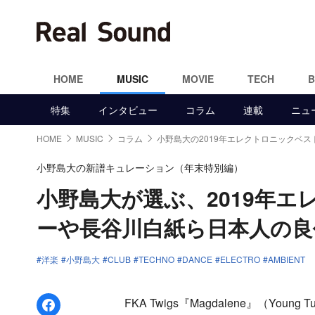
HOME
MUSIC
MOVIE
TECH
特集
インタビュー
コラム
連載
ニュ
HOME
MUSIC
コラム
小野島大の2019年エレクトロニックベスト
小野島大の新譜キュレーション（年末特別編）
小野島大が選ぶ、2019年エ
ーや長谷川白紙ら日本人の良
洋楽
小野島大
CLUB
TECHNO
DANCE
ELECTRO
AMBIENT
Facebookでシェア
FKA Twigs『Magdalene』（Young T