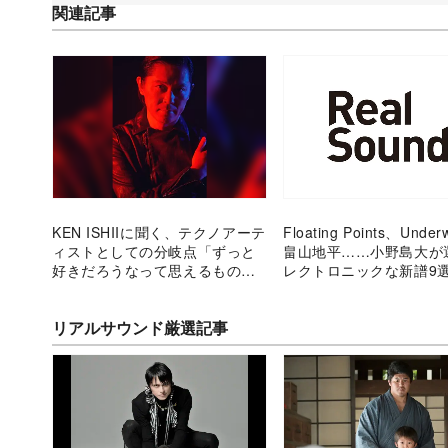
関連記事
KEN ISHIIに聞く、テクノアーテ
Floating Points、Under
ィストとしての分岐点「ずっと
畠山地平……小野島大が
好きだろうなって思えるものを
レクトロニックな新譜9
作りたい」
リアルサウンド厳選記事