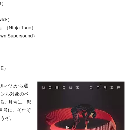
ne）
wick）
ve』（Ninja Tune）
own Supersound）
）
NE）
ルバムから選
ャンル対象のベ
』誌1月号に、邦
1月号に、それぞ
どうぞ。