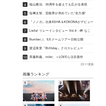
福山雅治、35周年を超えても広がる表現
塩﨑太智、芸能界が求めていた“全力感”
『ノノガ』出身ASHA＆KOKONAがデビュー
Liella! リレーインタビュー Vol.9：岬 なこ
Number_i、5大ドームツアー日程公開
渡辺美里『Birthday』クロスレビュー
斉藤和義、milet、＝LOVEら注目新作
23:11更新
画像ランキング