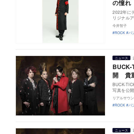
の憧れ
2022年
リジナルア
今井智子
ROCK
バ
ニュース
BUC
開 貴
BUCK-
写真を公開
リアルサウン
ROCK
バ
ニュース