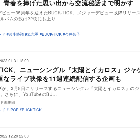
 青春を捧げた思い出から交流秘話まで明かす
にデビュー35周年を迎えたBUCK-TICK。メジャーデビュー以降リリー
ルバムの数は22枚にも上り…
ンド
綾小路翔
氣志團
BUCK-TICK
今井智子
2023.01.31 18:00
K-TICK、ニューシングル『太陽とイカロス』ジャ
重なライブ映像を11週連続配信する企画も
TICKが、3月8日にリリースするニューシングル『太陽とイカロス』の
。さらに、YouTubeのBU…
ド編集部
ンド
JPOP
BUCK-TICK
2022.12.29 22:00