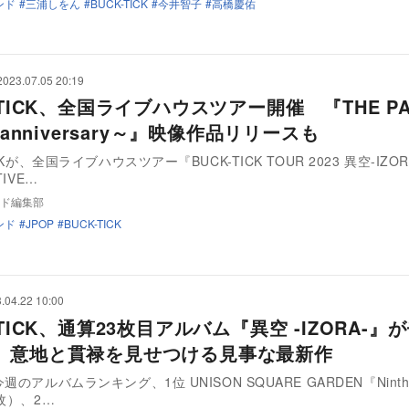
ンド
三浦しをん
BUCK-TICK
今井智子
高橋慶佑
2023.07.05 20:19
-TICK、全国ライブハウスツアー開催 『THE PA
h anniversary～』映像作品リリースも
ICKが、全国ライブハウスツアー『BUCK-TICK TOUR 2023 異空-IZOR
TIVE…
ド編集部
ンド
JPOP
BUCK-TICK
.04.22 10:00
-TICK、通算23枚目アルバム『異空 -IZORA-』
 意地と貫禄を見せつける見事な最新作
のアルバムランキング、1位 UNISON SQUARE GARDEN『Ninth 
万枚）、2…