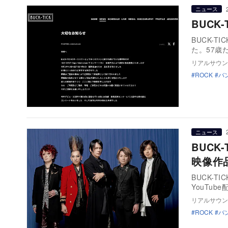
ニュース
BUCK
BUCK-
た。57歳
リアルサウン
ROCK
バ
ニュース
BUCK
映像作
BUCK-
YouTub
リアルサウン
ROCK
バ