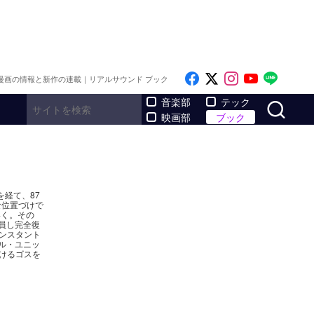
Like on Facebook
Follow on x
Follow on I
Follow o
Follo
漫画の情報と新作の連載｜リアルサウンド ブック
サ
音楽部
テック
映画部
ブック
を経て、87
的な位置づけで
いく。その
員し完全復
ンスタント
ル・ユニッ
けるゴスを