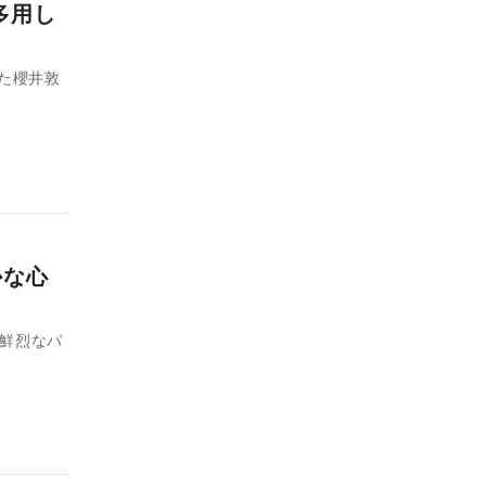
多用し
した櫻井敦
かな心
で鮮烈なパ