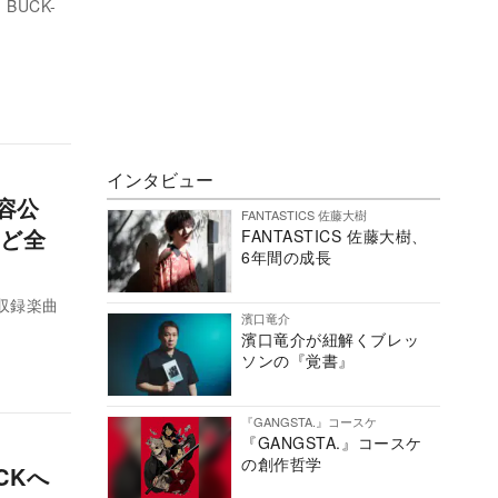
BUCK-
インタビュー
内容公
FANTASTICS 佐藤大樹
ど全
FANTASTICS 佐藤大樹、
6年間の成長
全収録楽曲
濱口竜介
濱口竜介が紐解くブレッ
ソンの『覚書』
『GANGSTA.』コースケ
『GANGSTA.』コースケ
の創作哲学
CKへ