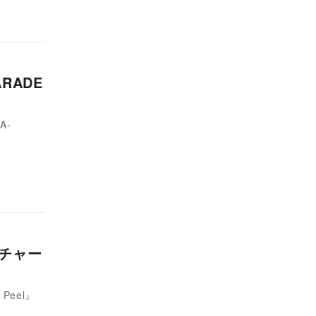
RADE
A-
がチャー
Peel』