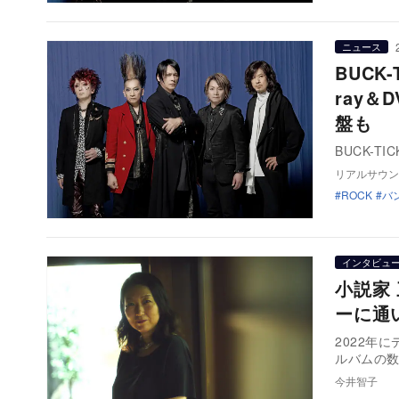
ニュース
BUCK
ray
盤も
BUCK-TIC
リアルサウン
ROCK
バ
インタビュ
小説家
ーに通
2022年
ルバムの数
今井智子