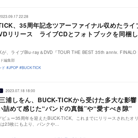
2023.09.17 22:28
-TICK、35周年記念ツアーファイナル収めたライブ
＆DVDリリース ライブCDとフォトブックを同梱
Kが、ライブBlu-ray＆DVD『TOUR THE BEST 35th anniv. FINALO 
ド編集部
ンド
JPOP
BUCK-TICK
2023.07.18 18:00
ー
 三浦しをん、BUCK-TICKから受けた多大な影
い詰めて感じた“バンドの真髄”や“愛すべき隙”
にデビュー35周年を迎えたBUCK-TICK。これまでにリリースされたオ
は23枚にも上り、パンクや…