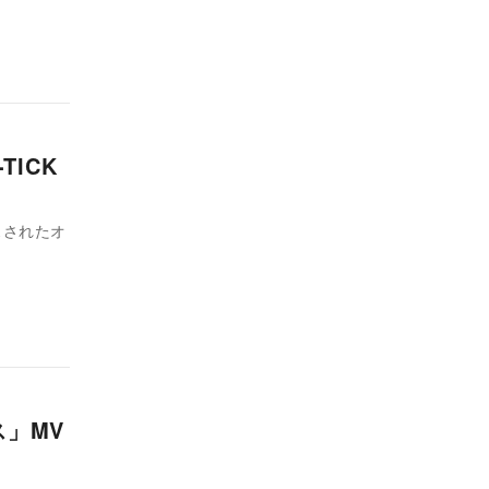
ICK
スされたオ
ス」MV