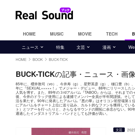
HOME
MUSIC
MOVIE
TECH
ニュース
特集
文芸
漫画
W
HOME
BOOK
BUCK-TICK
の記事・ニュース・画
BUCK-TICK
85年に、櫻井敦司（vo）、今井寿（g）、星野英彦（g）、樋口豊（b）
年に『SEXUAL×××××！』でメジャー・デビュー。88年にリリースしたシ
人気を博す。また、89年の３rdアルバム『TABOO』からは、それま
後、今井のドラッグ使用による逮捕でメンバー全員が半年間謹慎。そして、
活を果たす。90年に発表したアルバム『悪の華』はオリコン初登場第１
にアルバムをチャート上位に送り込み、カルト的なファンを獲得している
ト）とツアーを行ったりと、さらなるサウンドの開拓に余念がない。90
通過したインダストリアル・バンドとしても評価が高い。
2023
文芸