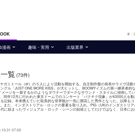
BOOK
本・
eb漫画
趣味・実用
出版業界
像一覧
(73件)
、ヤガミトール（dr）の５人により活動を開始する。自主制作盤の発表やライヴ活動
ングル「JUST ONE MORE KISS」が大ヒットし、BOOWYイズムの第一継承者
でのイメージを一新するかのようなダウナーでダークなサウンド・スタイルに傾倒して
同年12月に行われた東京ドームでのコンサート「バクチク現象」が43000人を動
位を記録。本来携えていた耽美的な世界観が一気に開花した秀作となった。以降もコ
。また、インダストリアル・ロックの要素を取り入れ、PIG（UKのインダストリア
年代に始まったヴィジュアル・ロック・シーンの始祖としてだけではなく、日本にお
.10.31 07:00