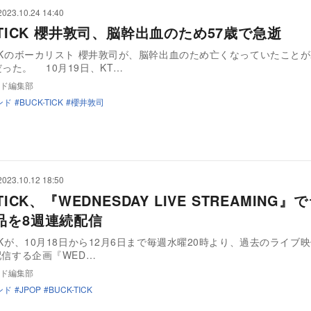
2023.10.24 14:40
-TICK 櫻井敦司、脳幹出血のため57歳で急逝
TICKのボーカリスト 櫻井敦司が、脳幹出血のため亡くなっていたこと
だった。 10月19日、KT…
ド編集部
ンド
BUCK-TICK
櫻井敦司
2023.10.12 18:50
-TICK、『WEDNESDAY LIVE STREAMING
品を8週連続配信
TICKが、10月18日から12月6日まで毎週水曜20時より、過去のライブ
e配信する企画『WED…
ド編集部
ンド
JPOP
BUCK-TICK