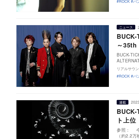
ROCK
バ
ニュース
BUCK
～35t
BUCK-T
ALTERNA
リアルサウン
ROCK
バ
2023
連載
BUCK
ト上位
参照： 今週
（約2.2