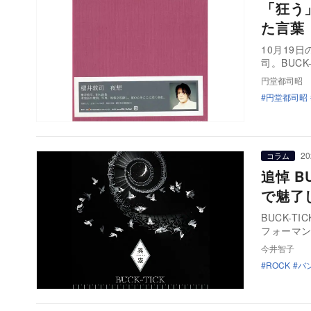
「狂う
た言葉
10月19
司。BUC
円堂都司昭
円堂都司昭
20
コラム
追悼 B
で魅了
BUCK-
フォーマ
今井智子
ROCK
バ