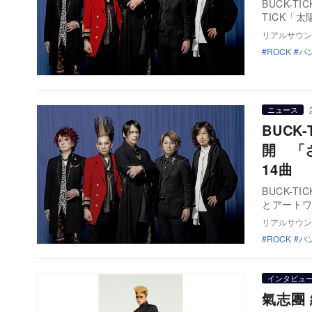
BUCK-T
TICK「
リアルサウン
ROCK
バ
ニュース
BUCK
開 「
14曲
BUCK-T
とアート
リアルサウン
ROCK
バ
インタビュ
氣志團 