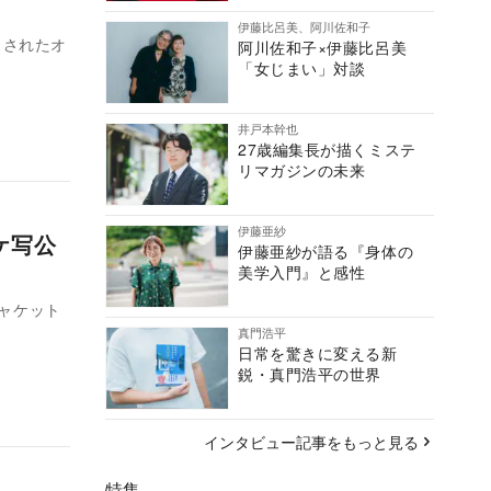
伊藤比呂美、阿川佐和子
スされたオ
阿川佐和子×伊藤比呂美
「女じまい」対談
井戸本幹也
27歳編集長が描くミステ
リマガジンの未来
伊藤亜紗
ケ写公
伊藤亜紗が語る『身体の
美学入門』と感性
ジャケット
真門浩平
日常を驚きに変える新
鋭・真門浩平の世界
インタビュー記事をもっと見る
特集