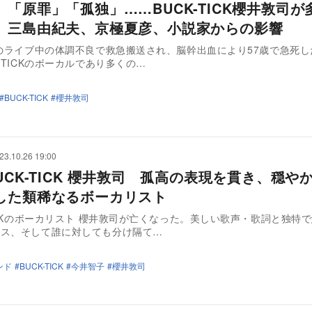
」「原罪」「孤独」……BUCK-TICK櫻井敦司が
 三島由紀夫、京極夏彦、小説家からの影響
日のライブ中の体調不良で救急搬送され、脳幹出血により57歳で急死
K-TICKのボーカルであり多くの…
BUCK-TICK
櫻井敦司
23.10.26 19:00
UCK-TICK 櫻井敦司 孤高の表現を貫き、穏や
した類稀なるボーカリスト
TICKのボーカリスト 櫻井敦司が亡くなった。美しい歌声・歌詞と独特
ンス、そして誰に対しても分け隔て…
ンド
BUCK-TICK
今井智子
櫻井敦司