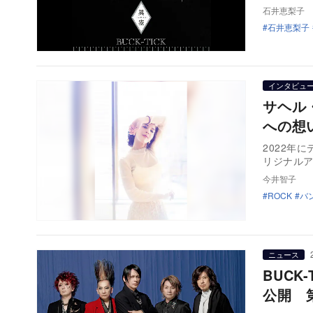
石井恵梨子
石井恵梨子
インタビュ
サヘル・
への想
2022年
リジナルア
今井智子
ROCK
バ
ニュース
BUCK
公開 