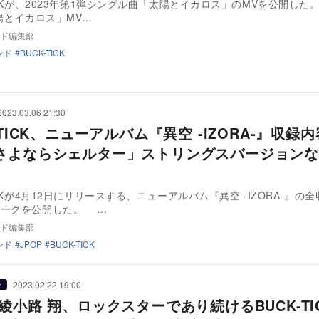
ICKが、2023年第1弾シングル曲「太陽とイカロス」のMVを公開した。 
太陽とイカロス」MV…
ド編集部
ンド
BUCK-TICK
2023.03.06 21:30
-TICK、ニューアルバム『異空 -IZORA-』収録
さよならシェルター」ストリングスバージョンな
ICKが4月12日にリリースする、ニューアルバム『異空 -IZORA-』の
ワークを公開した。 …
ド編集部
ンド
JPOP
BUCK-TICK
2023.02.22 19:00
ー
綾小路 翔、ロックスターであり続けるBUCK-TI