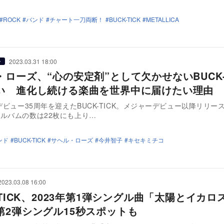
ROCK
バンド
チャート一刀両断！
BUCK-TICK
METALLICA
2023.03.31 18:00
ー
ローズ、“心の安定剤”として欠かせないBUCK-T
い 進化し続ける楽曲を世界中に届けたい理由
にデビュー35周年を迎えたBUCK-TICK。メジャーデビュー以降リリー
ルバムの数は22枚にも上り…
ンド
BUCK-TICK
サヘル・ローズ
今井智子
キセキミチコ
2023.03.08 16:00
-TICK、2023年第1弾シングル曲「太陽とイカロ
第2弾シングル15秒スポットも