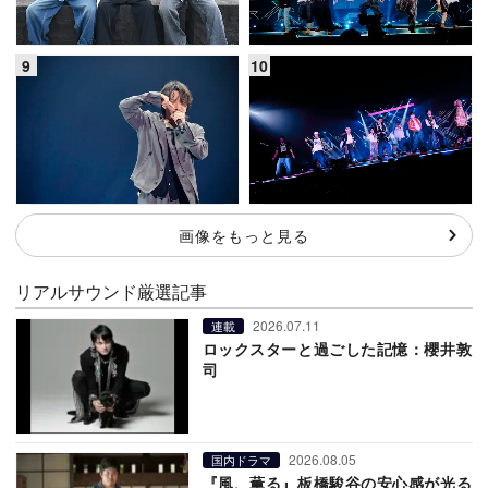
画像をもっと見る
リアルサウンド厳選記事
2026.07.11
連載
ロックスターと過ごした記憶：櫻井敦
司
2026.08.05
国内ドラマ
『風、薫る』板橋駿谷の安心感が光る