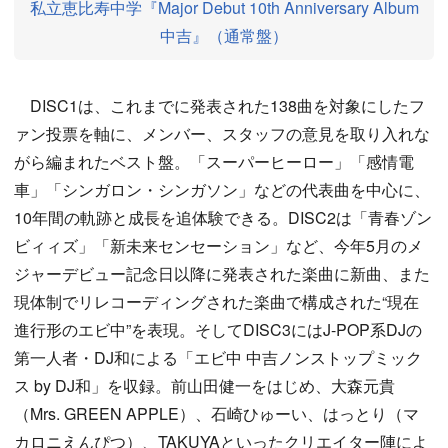
私立恵比寿中学『Major Debut 10th Anniversary Album
中吉』（通常盤）
DISC1は、これまでに発表された138曲を対象にしたフ
ァン投票を軸に、メンバー、スタッフの意見を取り入れな
がら編まれたベスト盤。「スーパーヒーロー」「感情電
車」「シンガロン・シンガソン」などの代表曲を中心に、
10年間の軌跡と成長を追体験できる。DISC2は「青春ゾン
ビィィズ」「新未来センセーション」など、今年5月のメ
ジャーデビュー記念日以降に発表された楽曲に新曲、また
現体制でリレコーディングされた楽曲で構成された“現在
進行形のエビ中”を表現。そしてDISC3にはJ-POP系DJの
第一人者・DJ和による「エビ中 中吉ノンストップミック
ス by DJ和」を収録。前山田健一をはじめ、大森元貴
（Mrs. GREEN APPLE）、石崎ひゅーい、はっとり（マ
カロニえんぴつ）、TAKUYAといったクリエイター陣によ