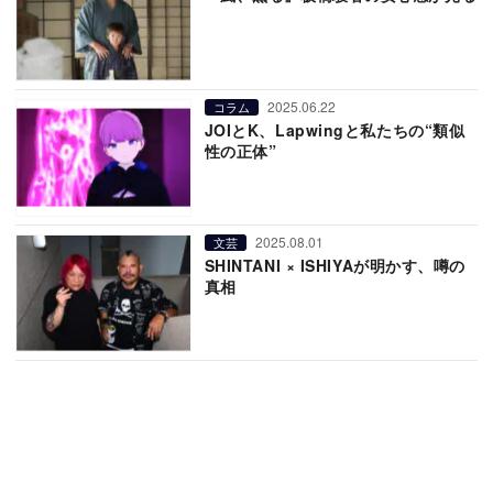
2025.06.22
コラム
JOIとK、Lapwingと私たちの“類似
性の正体”
2025.08.01
文芸
SHINTANI × ISHIYAが明かす、噂の
真相