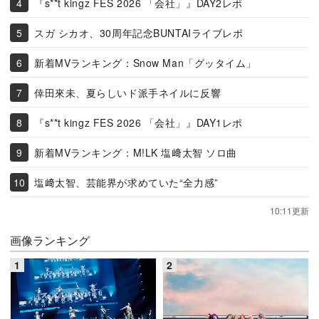
『s**t kingz FES 2026 「会社」』DAY2レポ
スガ シカオ、30周年記念BUNTAIライブレポ
新着MVランキング：Snow Man「グッタイム」
倖田來未、夏らしいド派手ネイルに反響
『s**t kingz FES 2026 「会社」』DAY1レポ
新着MVランキング：M!LK 塩﨑太智 ソロ曲
塩﨑太智、芸能界が求めていた“全力感”
10:11更新
画像ランキング