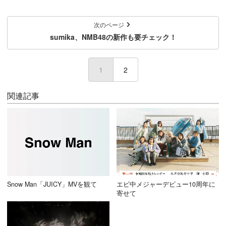
次のページ
sumika、NMB48の新作も要チェック！
1
(current)
2
関連記事
Snow Man「JUICY」MVを観て
エビ中メジャーデビュー10周年に
寄せて