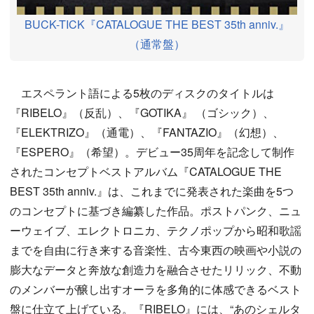
BUCK-TICK『CATALOGUE THE BEST 35th anniv.』
（通常盤）
エスペラント語による5枚のディスクのタイトルは
『RIBELO』（反乱）、『GOTIKA』 （ゴシック）、
『ELEKTRIZO』（通電）、『FANTAZIO』（幻想）、
『ESPERO』（希望）。デビュー35周年を記念して制作
されたコンセプトベストアルバム『CATALOGUE THE
BEST 35th anniv.』は、これまでに発表された楽曲を5つ
のコンセプトに基づき編纂した作品。ポストパンク、ニュ
ーウェイブ、エレクトロニカ、テクノポップから昭和歌謡
までを自由に行き来する音楽性、古今東西の映画や小説の
膨大なデータと奔放な創造力を融合させたリリック、不動
のメンバーが醸し出すオーラを多角的に体感できるベスト
盤に仕立て上げている。『RIBELO』には、“あのシェルタ