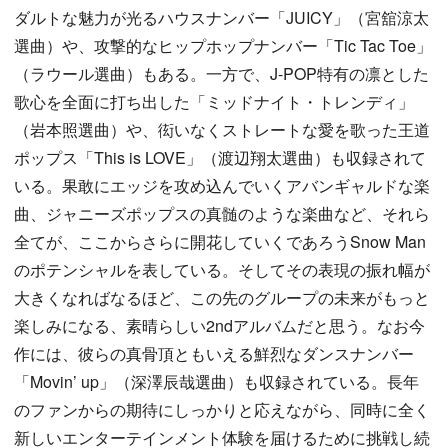
ダルトな魅力が光るハウスナンバー「JUICY」（宮舘涼太
選曲）や、攻撃的なヒップホップナンバー「Tic Tac Toe」
（ラウール選曲）もある。一方で、J-POP特有の凛とした
歌心を全面に打ち出した「ミッドナイト・トレンディ」
（岩本照選曲）や、衒いなくストレートな愛を歌った王道
ポップス「This is LOVE」（渡辺翔太選曲）も収録されて
いる。果敢にエッジを攻め込んでいくアバンギャルドな楽
曲、ジャニーズポップスの真髄のような楽曲など、それら
全てが、ここからさらに開花していくであろうSnow Man
のポテンシャルを表している。そしてその表現の振れ幅が
大きくなればなるほど、この先のグループの未来がもっと
楽しみになる、素晴らしい2ndアルバムだと思う。なお今
作には、彼らの真骨頂ともいえる鮮烈なダンスナンバー
「Movin’ up」（深澤辰哉選曲）も収録されている。長年
のファンからの期待にしっかりと応えながら、同時に全く
新しいエンターテインメント体験を届けるために挑戦し続