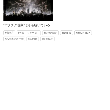
“バクチク現象”は今も続いている
森朋之
本日、フラゲ日！
Snow Man
NMB48
BUCK-TICK
私立恵比寿中学
sumika
松本侃士