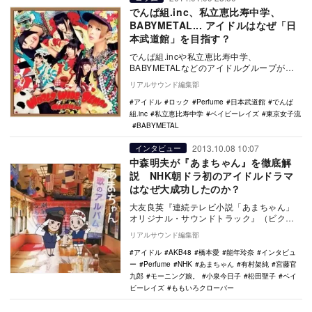
でんぱ組.inc、私立恵比寿中学、
BABYMETAL... アイドルはなぜ「日
本武道館」を目指す？
でんぱ組.incや私立恵比寿中学、
BABYMETALなどのアイドルグループが、
立て続けに日本武道館での単独公演を行う
リアルサウンド編集部
ことを発表し…
アイドル
ロック
Perfume
日本武道館
でんぱ
組.inc
私立恵比寿中学
ベイビーレイズ
東京女子流
BABYMETAL
2013.10.08 10:07
インタビュー
中森明夫が『あまちゃん』を徹底解
説 NHK朝ドラ初のアイドルドラマ
はなぜ大成功したのか？
大友良英『連続テレビ小説「あまちゃん」
オリジナル・サウンドトラック』（ビクタ
ーエンタテインメント） 80年代より活躍
リアルサウンド編集部
するアイ…
アイドル
AKB48
橋本愛
能年玲奈
インタビュ
ー
Perfume
NHK
あまちゃん
有村架純
宮藤官
九郎
モーニング娘。
小泉今日子
松田聖子
ベイ
ビーレイズ
ももいろクローバー