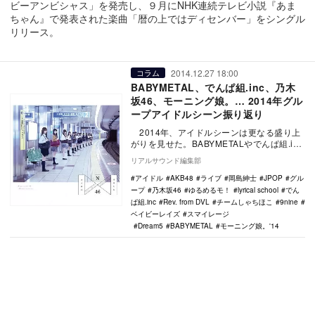
ビーアンビシャス」を発売し、９月にNHK連続テレビ小説『あま
ちゃん』で発表された楽曲「暦の上ではディセンバー」をシングル
リリース。
2014.12.27 18:00
コラム
BABYMETAL、でんぱ組.inc、乃木
坂46、モーニング娘。… 2014年グル
ープアイドルシーン振り返り
2014年、アイドルシーンは更なる盛り上
がりを見せた。BABYMETALやでんぱ組.inc
の大躍進や、アイドルカルチャーの…
リアルサウンド編集部
アイドル
AKB48
ライブ
岡島紳士
JPOP
グル
ープ
乃木坂46
ゆるめるモ！
lyrical school
でん
ぱ組.inc
Rev. from DVL
チームしゃちほこ
9nine
ベイビーレイズ
スマイレージ
Dream5
BABYMETAL
モーニング娘。'14