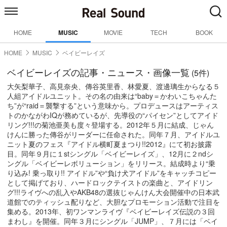
HOME
MUSIC
MOVIE
TECH
BOOK
HOME
MUSIC
ベイビーレイズ
ベイビーレイズの記事・ニュース・画像一覧
(5件)
大矢梨華子、高見奈央、傳谷英里香、林愛夏、渡邊璃生からなる５
人組アイドルユニット。その名の由来は“baby＝かわいこちゃんた
ち”が“raid＝襲撃する”という意味から。プロデュースはアーティス
トのかながわIQが務めているが、先導役の“パイセン”としてアイド
リング!!!の菊池亜美も度々登場する。2012年５月に結成、じゃん
けんに勝った傳谷がリーダーに任命された。同年７月、アイドルユ
ニット夏のフェス『アイドル横町夏まつり!!2012』にて初お披露
目。同年９月に１stシングル「ベイビーレイズ」、12月に２ndシ
ングル「ベイビーレボリューション」をリリース。結成時より“乗
り込み! 乗っ取り!! アイドル”や“負け犬アイドル”をキャッチコピー
として掲げており、ハードロックテイストの楽曲と、アイドリン
グ!!!ライヴへの乱入やAKB48の選抜じゃんけん大会開催中の日本武
道館でのティッシュ配りなど、大胆なプロモーション活動で注目を
集める。2013年、初ワンマンライヴ『ベイビーレイズ伝説の３回
まわし』を開催。同年３月にシングル「JUMP」、７月には「ベイ