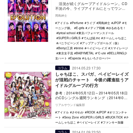
活況が続くグループアイドルシーン。CD
不況の今、ライブアイドルにとってワンマ
ンライブでの動員力は人気を示す最も分か
岡島紳士
りやすい…
アイドル
Perfume
ライブ
岡島紳士
JPOP
モ
ーニング娘。
E-girls
メディア戦略
ゆるめるモ！
lyrical school
東京パフォーマンスドール
SUPER☆GiRLS
でんぱ組.inc
チームしゃちほこ
バニラビーンズ
アップアップガールズ（仮）
Berryz工房
9nine
ベイビーレイズ
スマイレージ
東京女子流
BABYMETAL
℃-ute
BELLRING少
女ハート
Especia
ももいろクローバー
2014.05.23 17:30
コラム
しゃちほこ、スパガ、ベイビーレイズ
が混戦のチャート 今後の躍進狙うア
イドルグループの行方
参考：2014年05月12日～2014年05月18日
のCDシングル週間ランキング（2014年05
月26日付）（ORICON ST…
リアルサウンド編集部
アイドル
さやわか
ROCK
JPOP
オリコンチャ
ート
Sexy Zone
SUPER☆GiRLS
BUCK-TICK
チ
ームしゃちほこ
ベイビーレイズ
ファンキー加藤
2014.01.09 23:50
コラム