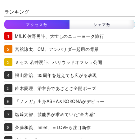
ランキング
アクセス数
シェア数
M!LK 佐野勇斗、大忙しのニューヨーク旅行
宮舘涼太、CM、アンバサダー起用の背景
ミセス 若井滉斗、ハリウッドオフショ公開
福山雅治、35周年を超えても広がる表現
鈴木愛理、浴衣姿であざとさ全開ポーズ
『ノノガ』出身ASHA＆KOKONAがデビュー
塩﨑太智、芸能界が求めていた“全力感”
斉藤和義、milet、＝LOVEら注目新作