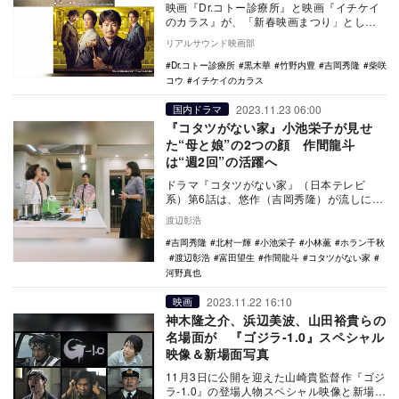
映画『Dr.コトー診療所』と映画『イチケイ
のカラス』が、「新春映画まつり」として
新春にフジテレビ系で放送されることが決
リアルサウンド映画部
定。映画『…
Dr.コトー診療所
黒木華
竹野内豊
吉岡秀隆
柴咲
コウ
イチケイのカラス
2023.11.23 06:00
国内ドラマ
『コタツがない家』小池栄子が見せ
た“母と娘”の2つの顔 作間龍斗
は“週2回”の活躍へ
ドラマ『コタツがない家』（日本テレビ
系）第6話は、悠作（吉岡秀隆）が流しに放
置した発泡酒の空き缶をゆすぐ万里江（小
渡辺彰浩
池栄子）のシー…
吉岡秀隆
北村一輝
小池栄子
小林薫
ホラン千秋
渡辺彰浩
富田望生
作間龍斗
コタツがない家
河野真也
2023.11.22 16:10
映画
神木隆之介、浜辺美波、山田裕貴らの
名場面が 『ゴジラ-1.0』スペシャル
映像＆新場面写真
11月3日に公開を迎えた山崎貴監督作『ゴジ
ラ-1.0』の登場人物スペシャル映像と新場面