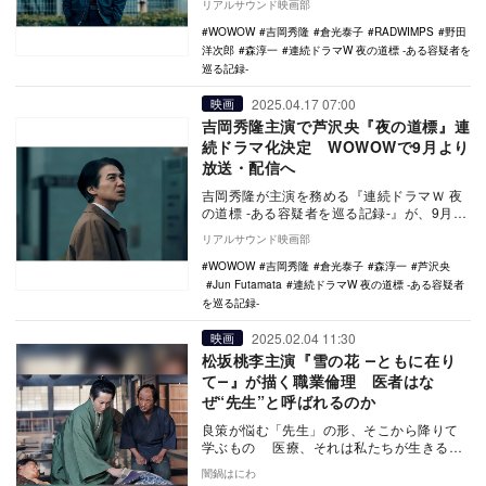
リアルサウンド映画部
RADW…
WOWOW
吉岡秀隆
倉光泰子
RADWIMPS
野田
洋次郎
森淳一
連続ドラマW 夜の道標 -ある容疑者を
巡る記録-
2025.04.17 07:00
映画
吉岡秀隆主演で芦沢央『夜の道標』連
続ドラマ化決定 WOWOWで9月より
放送・配信へ
吉岡秀隆が主演を務める『連続ドラマＷ 夜
の道標 -ある容疑者を巡る記録-』が、9月よ
りWOWOWで放送・配信されることが決定
リアルサウンド映画部
した…
WOWOW
吉岡秀隆
倉光泰子
森淳一
芦沢央
Jun Futamata
連続ドラマW 夜の道標 -ある容疑者
を巡る記録-
2025.02.04 11:30
映画
松坂桃李主演『雪の花 ―ともに在り
て―』が描く職業倫理 医者はな
ぜ“先生”と呼ばれるのか
良策が悩む「先生」の形、そこから降りて
学ぶもの 医療、それは私たちが生きる上
で欠かせぬ技術である。怪我や病気といっ
闇鍋はにわ
た様々…