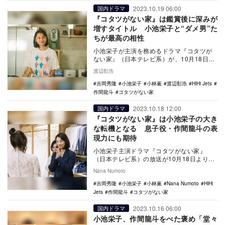
2023.10.19 06:00
国内ドラマ
『コタツがない家』は鑑賞後に深みが
増すタイトル 小池栄子と“ダメ男”た
ちが最高の相性
小池栄子が主演を務めるドラマ『コタツが
ない家』（日本テレビ系）が、10月18日よ
りスタートした。 本作は、生田斗真が主
渡辺彰浩
演を張…
吉岡秀隆
小池栄子
小林薫
渡辺彰浩
HiHi Jets
作間龍斗
コタツがない家
2023.10.18 12:00
国内ドラマ
『コタツがない家』は小池栄子の大き
な転機となる 息子役・作間龍斗の表
現力にも期待
小池栄子主演ドラマ『コタツがない家』
（日本テレビ系）の放送が10月18日よりス
タートする。本作は、やり手のウェディン
Nana Numoto
グプランナー…
吉岡秀隆
小池栄子
小林薫
Nana Numoto
HiHi
Jets
作間龍斗
コタツがない家
2023.10.16 06:00
国内ドラマ
小池栄子、作間龍斗をべた褒め「堂々