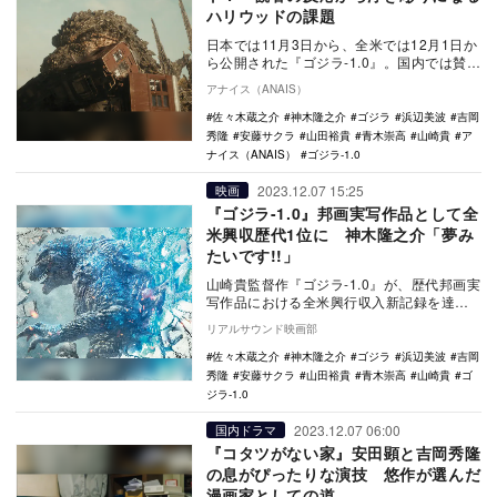
ハリウッドの課題
日本では11月3日から、全米では12月1日か
ら公開された『ゴジラ-1.0』。国内では賛否
両論の声が上がっている印象だが、アメリ
アナイス（ANAIS）
カ…
佐々木蔵之介
神木隆之介
ゴジラ
浜辺美波
吉岡
秀隆
安藤サクラ
山田裕貴
青木崇高
山崎貴
ア
ナイス（ANAIS）
ゴジラ-1.0
2023.12.07 15:25
映画
『ゴジラ-1.0』邦画実写作品として全
米興収歴代1位に 神木隆之介「夢み
たいです!!」
山崎貴監督作『ゴジラ-1.0』が、歴代邦画実
写作品における全米興行収入新記録を達成
した。 11月3日の“ゴジラの日”に公開さ…
リアルサウンド映画部
佐々木蔵之介
神木隆之介
ゴジラ
浜辺美波
吉岡
秀隆
安藤サクラ
山田裕貴
青木崇高
山崎貴
ゴ
ジラ-1.0
2023.12.07 06:00
国内ドラマ
『コタツがない家』安田顕と吉岡秀隆
の息がぴったりな演技 悠作が選んだ
漫画家としての道