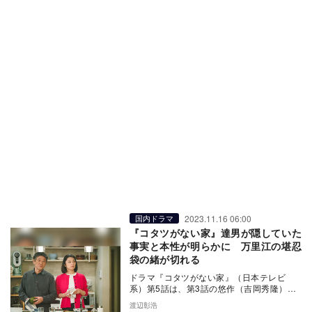
2023.11.16 06:00
国内ドラマ
『コタツがない家』達男が隠していた
事実と本性が明らかに 万里江の堪忍
袋の緒が切れる
ドラマ『コタツがない家』（日本テレビ
系）第5話は、第3話の悠作（吉岡秀隆）、
第4話の順基（作間龍斗）に続く、達男（小
渡辺彰浩
林薫）の回。…