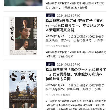
松坂桃李
芳根京子
吉岡秀隆
役所広司
雪の花 ―
ともに在りて―
闇鍋はにわ
吉村昭
2024.10.23 07:00
映画
松坂桃李×役所広司×芳根京子『雪の
花 ーともに在りてー』本ビジュアル
＆新場面写真公開
2025年1月24日に全国公開される松坂桃李
主演映画『雪の花 ―ともに在りて―』の本ビ
ジュアルと新場面写真が公開された。
リアルサウンド映画部
本…
松坂桃李
芳根京子
吉岡秀隆
役所広司
小泉堯史
雪の花 ―ともに在りて―
2024.09.12 07:00
映画
松坂桃李主演『雪の花ーともに在りて
ー』に吉岡秀隆、坂東龍汰ら出演へ
特報映像も公開
2025年1月24日に全国公開される松坂桃李
が主演を務め、役所広司、芳根京子が共演
する映画『雪の花 ―ともに在りて―』。吉岡
リアルサウンド映画部
秀隆…
三浦貴大
松坂桃李
芳根京子
宇野祥平
吉岡秀隆
役所広司
小泉堯史
新井美羽
矢島健一
渡辺哲
坂東龍汰
山本學
益岡徹
沖原一生
串田和美