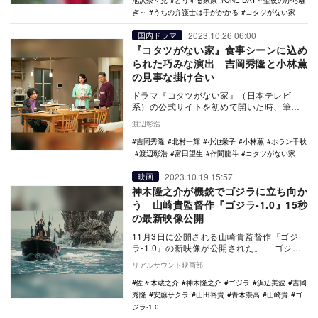
池沢奈々見
どうする家康
ONE DAY～聖夜のから騒
ぎ～
うちの弁護士は手がかかる
コタツがない家
2023.10.26 06:00
国内ドラマ
『コタツがない家』食事シーンに込め
られた巧みな演出 吉岡秀隆と小林薫
の見事な掛け合い
ドラマ『コタツがない家』（日本テレビ
系）の公式サイトを初めて開いた時、筆者
は「漫画原作なんだ」と思い込んだ。深堀
渡辺彰浩
万里江（小池栄子…
吉岡秀隆
北村一輝
小池栄子
小林薫
ホラン千秋
渡辺彰浩
富田望生
作間龍斗
コタツがない家
2023.10.19 15:57
映画
神木隆之介が機銃でゴジラに立ち向か
う 山崎貴監督作『ゴジラ-1.0』15秒
の最新映像公開
11月3日に公開される山崎貴監督作『ゴジ
ラ-1.0』の新映像が公開された。 ゴジラ
生誕70周年を迎える2024年に先駆けた一…
リアルサウンド映画部
佐々木蔵之介
神木隆之介
ゴジラ
浜辺美波
吉岡
秀隆
安藤サクラ
山田裕貴
青木崇高
山崎貴
ゴ
ジラ-1.0