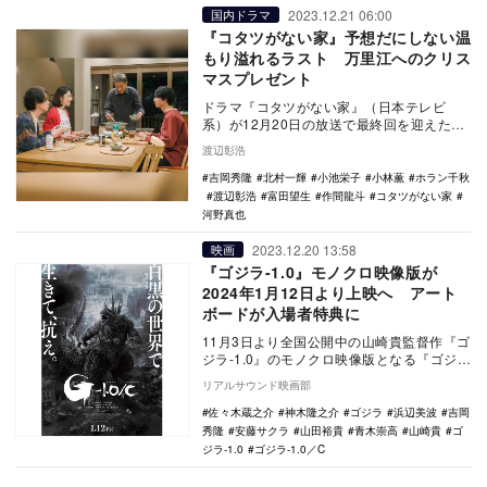
2023.12.21 06:00
国内ドラマ
『コタツがない家』予想だにしない温
もり溢れるラスト 万里江へのクリス
マスプレゼント
ドラマ『コタツがない家』（日本テレビ
系）が12月20日の放送で最終回を迎えた。
前回の放送で、深堀家のアイドル・チョー
渡辺彰浩
さん…
吉岡秀隆
北村一輝
小池栄子
小林薫
ホラン千秋
渡辺彰浩
富田望生
作間龍斗
コタツがない家
河野真也
2023.12.20 13:58
映画
『ゴジラ-1.0』モノクロ映像版が
2024年1月12日より上映へ アート
ボードが入場者特典に
11月3日より全国公開中の山崎貴監督作『ゴ
ジラ-1.0』のモノクロ映像版となる『ゴジ
ラ-1.0／C』が、2024年1月12日より…
リアルサウンド映画部
佐々木蔵之介
神木隆之介
ゴジラ
浜辺美波
吉岡
秀隆
安藤サクラ
山田裕貴
青木崇高
山崎貴
ゴ
ジラ-1.0
ゴジラ-1.0／C