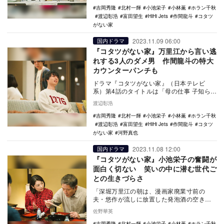
吉岡秀隆
北村一輝
小池栄子
小林薫
ホラン千秋
渡辺彰浩
富田望生
HiHi Jets
作間龍斗
コタツ
がない家
2023.11.09 06:00
国内ドラマ
『コタツがない家』万里江から言い逃
れする3人のダメ男 作間龍斗の特大
カウンターパンチも
ドラマ『コタツがない家』（日本テレビ
系）第4話のタイトルは「母の仕事 子知ら
ず」。第3話「ダメ夫 働く」での悠作（吉岡
渡辺彰浩
秀隆）に続…
吉岡秀隆
北村一輝
小池栄子
小林薫
ホラン千秋
渡辺彰浩
富田望生
HiHi Jets
作間龍斗
コタツ
がない家
河野真也
2023.11.08 12:00
国内ドラマ
『コタツがない家』小池栄子の奮闘が
面白く切ない 笑いの中に潜む世代ご
との生きづらさ
「深堀万里江の朝は、漫画家廃業寸前の
夫・悠作が流しに放置した発泡酒の空き缶
をゆすぐことから始まります」 第1話冒頭
佐野華英
のナレーシ…
吉岡秀隆
北村一輝
小池栄子
小林薫
ホラン千秋