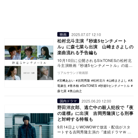
2025.07.07 12:10
映画
松村北斗主演『秒速5センチメート
ル』に森七菜ら出演 山崎まさよしの
楽曲流れる予告編も
10月10日に公開されるSixTONESの松村北
斗主演映画『秒速5センチメートル』の追加
キャストとして森七菜、青木柚、木竜麻
リアルサウンド映画部
生、…
宮﨑あおい
吉岡秀隆
松村北斗
山崎まさよし
木
竜麻生
青木柚
SixTONES
秒速5センチメートル
森七菜
奥山由之
2025.06.20 12:00
国内ドラマ
野田洋次郎、逃亡中の殺人犯役で『夜
の道標』に出演 吉岡秀隆演じる刑事
と対峙する特報も
9月14日よりWOWOWで放送・配信がスタ
ートする吉岡秀隆主演の『連続ドラマＷ 夜
の道標 -ある容疑者を巡る記録-』に、