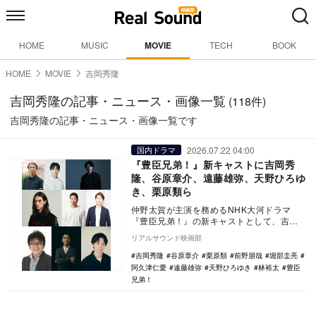
HOME
MUSIC
MOVIE
TECH
BOOK
HOME
MOVIE
吉岡秀隆
吉岡秀隆の記事・ニュース・画像一覧
(118件)
吉岡秀隆の記事・ニュース・画像一覧です
2026.07.22 04:00
国内ドラマ
『豊臣兄弟！』新キャストに吉岡秀
隆、谷原章介、遠藤雄弥、天野ひろゆ
き、栗原類ら
仲野太賀が主演を務めるNHK大河ドラマ
『豊臣兄弟！』の新キャストとして、吉岡
秀隆、谷原章介、遠藤雄弥、天野ひろゆ
リアルサウンド映画部
き、栗原類、阿久…
吉岡秀隆
谷原章介
栗原類
前野朋哉
堀部圭亮
阿久津仁愛
遠藤雄弥
天野ひろゆき
林裕太
豊臣
兄弟！