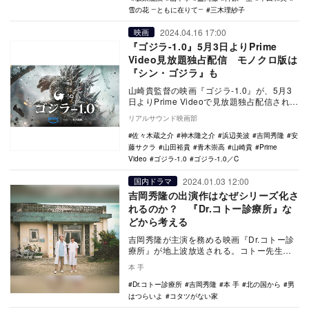
雪の花 ―ともに在りて―
三木理紗子
2024.04.16 17:00
映画
『ゴジラ-1.0』5月3日よりPrime
Video見放題独占配信 モノクロ版は
『シン・ゴジラ』も
山崎貴監督の映画『ゴジラ-1.0』が、5月3
日よりPrime Videoで見放題独占配信される
ことが決定した。 本作は、19…
リアルサウンド映画部
佐々木蔵之介
神木隆之介
浜辺美波
吉岡秀隆
安
藤サクラ
山田裕貴
青木崇高
山崎貴
Prime
Video
ゴジラ-1.0
ゴジラ-1.0／C
2024.01.03 12:00
国内ドラマ
吉岡秀隆の出演作はなぜシリーズ化さ
れるのか？ 『Dr.コトー診療所』な
どから考える
吉岡秀隆が主演を務める映画『Dr.コトー診
療所』が地上波放送される。コトー先生を
演じる吉岡といえば、2023年10月期に日本
本 手
テレ…
Dr.コトー診療所
吉岡秀隆
本 手
北の国から
男
はつらいよ
コタツがない家