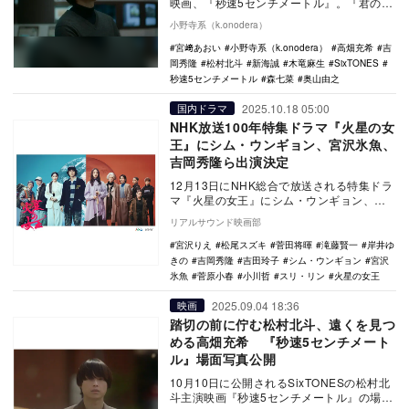
映画、『秒速5センチメートル』。『君の名
は。』（2016年）で大ブレイクを果たす前
小野寺系（k.onodera）
の小…
宮﨑あおい
小野寺系（k.onodera）
高畑充希
吉
岡秀隆
松村北斗
新海誠
木竜麻生
SixTONES
秒速5センチメートル
森七菜
奥山由之
2025.10.18 05:00
国内ドラマ
NHK放送100年特集ドラマ『火星の女
王』にシム・ウンギョン、宮沢氷魚、
吉岡秀隆ら出演決定
12月13日にNHK総合で放送される特集ドラ
マ『火星の女王』にシム・ウンギョン、岸
井ゆきの、菅原小春、宮沢氷魚、松尾スズ
リアルサウンド映画部
キ、滝藤…
宮沢りえ
松尾スズキ
菅田将暉
滝藤賢一
岸井ゆ
きの
吉岡秀隆
吉田玲子
シム・ウンギョン
宮沢
氷魚
菅原小春
小川哲
スリ・リン
火星の女王
2025.09.04 18:36
映画
踏切の前に佇む松村北斗、遠くを見つ
める高畑充希 『秒速5センチメート
ル』場面写真公開
10月10日に公開されるSixTONESの松村北
斗主演映画『秒速5センチメートル』の場面