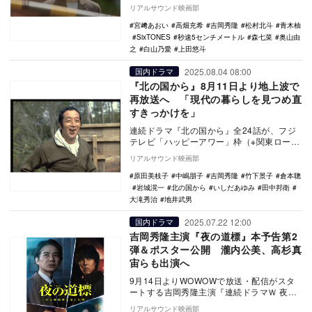
写真が公開された。 『君の名は。』『…
リアルサウンド映画部
宮﨑あおい
高畑充希
吉岡秀隆
松村北斗
青木柚
SixTONES
秒速5センチメートル
森七菜
奥山由
之
白山乃愛
上田悠斗
2025.08.04 08:00
国内ドラマ
『北の国から』8月11日より地上波で
再放送へ 「現代の暮らしを見つめ直
すきっかけを」
連続ドラマ『北の国から』全24話が、フジ
テレビ「ハッピーアワー」枠（※関東ローカ
ル）にて8月11日より再放送されることが決
リアルサウンド映画部
定した…
原田美枝子
中嶋朋子
吉岡秀隆
竹下景子
倉本聰
岩城滉一
北の国から
いしだあゆみ
田中邦衛
大滝秀治
地井武男
2025.07.22 12:00
国内ドラマ
吉岡秀隆主演『夜の道標』本予告第2
弾＆ポスター公開 瀧内公美、高杉真
宙らも出演へ
9月14日よりWOWOWで放送・配信がスタ
ートする吉岡秀隆主演『連続ドラマＷ 夜の
道標 -ある容疑者を巡る記録-』に、瀧内公
リアルサウンド映画部