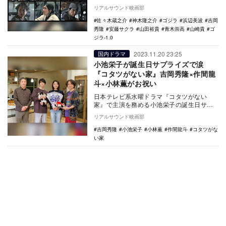
写真が公開された。 ゴジラ生誕70周年…
リアルサウンド映画部
佐々木蔵之介
神木隆之介
ゴジラ
浜辺美波
吉岡
秀隆
安藤サクラ
山田裕貴
青木崇高
山崎貴
ゴ
ジラ-1.0
2023.11.20 23:25
国内ドラマ
小池栄子が誕生日サプライズで涙
『コタツがない家』吉岡秀隆×作間龍
斗×小林薫がお祝い
日本テレビ系水曜ドラマ『コタツがない
家』で主演を務める小池栄子の誕生日サプ
ライズが行われた。 本作は、若い頃から
リアルサウンド映画部
恋に仕事に全…
吉岡秀隆
小池栄子
小林薫
作間龍斗
コタツがな
い家