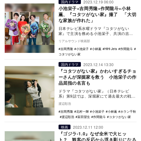
2023.12.19 06:00
国内ドラマ
小池栄子×吉岡秀隆×作間龍斗×小林
薫、『コタツがない家』撮了 「大切
な家族が作れた」
日本テレビ系水曜ドラマ『コタツがない
家』で主演を務める小池栄子、共演の吉岡
秀隆、作間龍斗、小林薫がクランクアップ
リアルサウンド映画部
を迎えた。 …
吉岡秀隆
小池栄子
小林薫
HiHi Jets
作間龍斗
コタツがない家
2023.12.14 13:30
国内ドラマ
『コタツがない家』かわいすぎるチョ
ーさんが深掘家を救う 小池栄子の作
品屈指の名言も
ドラマ『コタツがない家』（日本テレビ
系）第9話では、深堀家にて過去最大の戦い
が巻き起こる。それが、離婚したくない一
渡辺彰浩
家の大黒柱・万…
吉岡秀隆
北村一輝
小池栄子
小林薫
ホラン千秋
渡辺彰浩
富田望生
作間龍斗
コタツがない家
2023.12.11 12:00
映画
『ゴジラ-1.0』なぜ全米で大ヒッ
ト？ 観客の反応から浮き彫りになる