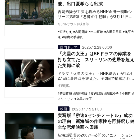
兼、出口夏希らも出演
吉岡秀隆が主演を務めるNHK金田一耕助シ
リーズ第5弾『悪魔の手毬唄』が3月14日・
21日にNHK BSP 4Kで放送されることが…
リアルサウンド映画部
宮沢りえ
吉岡秀隆
出口夏希
吉田美月喜
奥平大
兼
悪魔の手毬唄
2025.12.28 00:00
国内ドラマ
『火星の女王』はSFドラマの偉業を
打ち立てた スリ・リンの芝居を超え
た笑顔に涙
ドラマ『火星の女王』（NHK総合）が12月
27日に最終回を迎えた。全3回で構成された
物語の完結回。視覚障害がある火星生まれ
渡辺彰浩
のリリ…
菅田将暉
吉岡秀隆
渡辺彰浩
吉田玲子
小川哲
スリ・リン
火星の女王
2025.11.15 21:00
映画
実写版『秒速5センチメートル』成功
の理由 新海誠の作家性を再解釈し健
全な恋愛映画へ回帰
新海誠監督の2007年公開のアニメーション