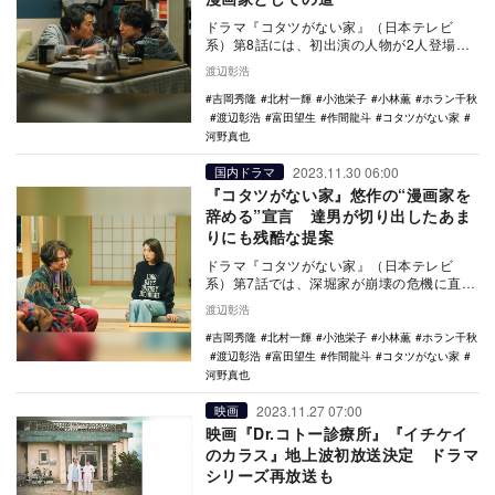
ドラマ『コタツがない家』（日本テレビ
系）第8話には、初出演の人物が2人登場す
る。それは、事前に告知があった清美（高
渡辺彰浩
橋惠子）の友人…
吉岡秀隆
北村一輝
小池栄子
小林薫
ホラン千秋
渡辺彰浩
富田望生
作間龍斗
コタツがない家
河野真也
2023.11.30 06:00
国内ドラマ
『コタツがない家』悠作の“漫画家を
辞める”宣言 達男が切り出したあま
りにも残酷な提案
ドラマ『コタツがない家』（日本テレビ
系）第7話では、深堀家が崩壊の危機に直面
する。鬼怒川の女に捨てられて、深堀家に
渡辺彰浩
舞い戻ってきた…
吉岡秀隆
北村一輝
小池栄子
小林薫
ホラン千秋
渡辺彰浩
富田望生
作間龍斗
コタツがない家
河野真也
2023.11.27 07:00
映画
映画『Dr.コトー診療所』『イチケイ
のカラス』地上波初放送決定 ドラマ
シリーズ再放送も