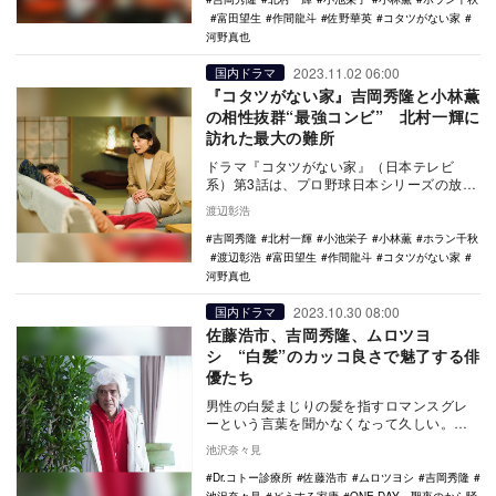
富田望生
作間龍斗
佐野華英
コタツがない家
河野真也
2023.11.02 06:00
国内ドラマ
『コタツがない家』吉岡秀隆と小林薫
の相性抜群“最強コンビ” 北村一輝に
訪れた最大の難所
ドラマ『コタツがない家』（日本テレビ
系）第3話は、プロ野球日本シリーズの放送
延長に伴い、オンエア時間が変更となっ
渡辺彰浩
た。その間、何気…
吉岡秀隆
北村一輝
小池栄子
小林薫
ホラン千秋
渡辺彰浩
富田望生
作間龍斗
コタツがない家
河野真也
2023.10.30 08:00
国内ドラマ
佐藤浩市、吉岡秀隆、ムロツヨ
シ “白髪”のカッコ良さで魅了する俳
優たち
男性の白髪まじりの髪を指すロマンスグレ
ーという言葉を聞かなくなって久しい。一
方、白髪まじりの髪色をそのまま活かした
池沢奈々見
ヘアスタイルの…
Dr.コトー診療所
佐藤浩市
ムロツヨシ
吉岡秀隆