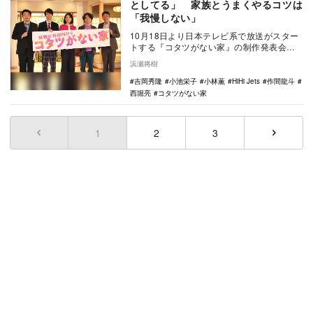
としてる」 家族とうまくやるコツは
「我慢しない」
10月18日より日本テレビ系で放送がスター
トする『コタツがない家』の制作発表会見
がドラマセット内で開催され、主演を務め
浜瀬将樹
る小池栄子…
吉岡秀隆
小池栄子
小林薫
HiHi Jets
作間龍斗
西堀亮
コタツがない家
1
(current)
2
3