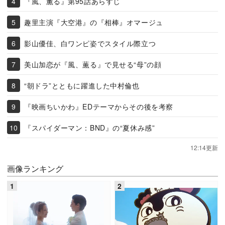
『風、薫る』第95話あらすじ
趣里主演『大空港』の『相棒』オマージュ
影山優佳、白ワンピ姿でスタイル際立つ
美山加恋が『風、薫る』で見せる“母”の顔
“朝ドラ”とともに躍進した中村倫也
『映画ちいかわ』EDテーマからその後を考察
『スパイダーマン：BND』の“夏休み感”
12:14更新
画像ランキング