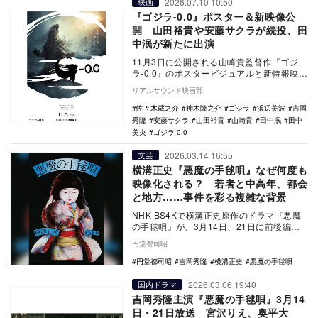
2026.07.10 10:50
映画
『ゴジラ-0.0』ポスター＆新映像公
開 山田裕貴や安藤サクラが続投、田
中泯が新たに出演
11月3日に公開される山崎貴監督作『ゴジ
ラ-0.0』のポスタービジュアルと新特報映像
が公開され、吉岡秀隆、山田裕貴、佐々木
リアルサウンド映画部
蔵之介…
佐々木蔵之介
神木隆之介
ゴジラ
浜辺美波
吉岡
秀隆
安藤サクラ
山田裕貴
山崎貴
田中泯
田中
美央
ゴジラ-0.0
2026.03.14 16:55
文芸
横溝正史『悪魔の手毬唄』なぜ何度も
映像化される？ 若者と中高年、都会
と地方……事件を彩る複雑な背景
NHK BS4Kで横溝正史原作のドラマ『悪魔
の手毬唄』が、3月14日、21日に前後編で
放送される。吉岡秀隆が名探偵を演じる
円堂都司昭
NHK…
円堂都司昭
吉岡秀隆
横溝正史
悪魔の手毬唄
2026.03.06 19:40
国内ドラマ
吉岡秀隆主演『悪魔の手毬唄』3月14
日・21日放送 宮沢りえ、奥平大