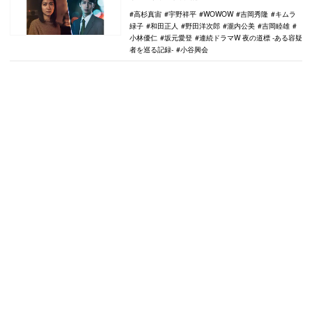
美、…
高杉真宙
宇野祥平
WOWOW
吉岡秀隆
キムラ
緑子
和田正人
野田洋次郎
瀧内公美
吉岡睦雄
小林優仁
坂元愛登
連続ドラマW 夜の道標 -ある容疑
者を巡る記録-
小谷興会