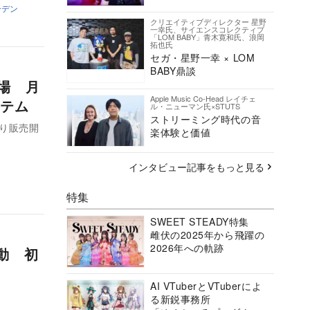
ーデン
クリエイティブディレクター 星野
一幸氏、サイエンスコレクティブ
「LOM BABY」青木寛和氏、浪岡
拓也氏
セガ・星野一幸 × LOM
BABY鼎談
登場 月
Apple Music Co-Head レイチェ
テム
ル・ニューマン氏×STUTS
ストリーミング時代の音
より販売開
楽体験と価値
インタビュー記事をもっと見る
特集
SWEET STEADY特集
雌伏の2025年から飛躍の
2026年への軌跡
始動 初
AI VTuberとVTuberによ
る新鋭事務所