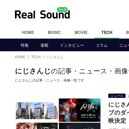
HOME
MUSIC
MOVIE
TECH
特集
連載
インタビュー
コラム
ニュ
HOME
TECH
にじさんじ
の記事・ニュース・画像
にじさんじ
にじさんじの記事・ニュース・画像一覧です
ニュース
にじさ
ブのダ
映決定