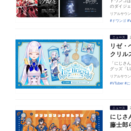
ドワンゴ
のダイジェ
リアルサウン
ドワンゴ
ニュース
リゼ・
クリル
「にじさん
グッズ「Lize
リアルサウン
VTuber
に
ニュース
にじさ
藤士郎