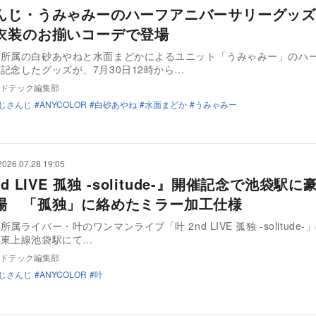
んじ・うみゃみーのハーフアニバーサリーグッズ
衣装のお揃いコーデで登場
じ所属の白砂あやねと水面まどかによるユニット「うみゃみー」のハ
記念したグッズが、7月30日12時から…
ドテック編集部
じさんじ
ANYCOLOR
白砂あやね
水面まどか
うみゃみー
2026.07.28 19:05
nd LIVE 孤独 -solitude-』開催記念で池袋駅に
場 「孤独」に絡めたミラー加工仕様
属ライバー・叶のワンマンライブ「叶 2nd LIVE 孤独 -solitude
武東上線池袋駅にて…
ドテック編集部
じさんじ
ANYCOLOR
叶