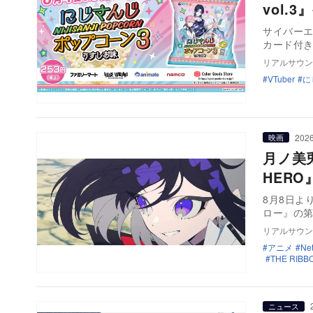
vol
サイバー
カード付き
リアルサウン
VTuber
に
2026
映画
月ノ美兎
HER
8月8日より
ロー』の第
リアルサウン
アニメ
Net
THE RIB
ニュース