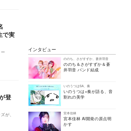
名
生で実
インタビュー
ター
ののち、さがすずか、蒼井羽音
ののち＆さがすずか＆蒼
井羽音 バンド結成
いのうつはSA、奏
いのうつは×奏が語る、音
ズが登
割れの美学
宮本佳林
ッズが、
宮本佳林 AI開発の原点明
かす