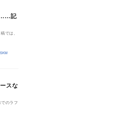
A……記
本稿では、
3SKM
ースな
味でのラフ