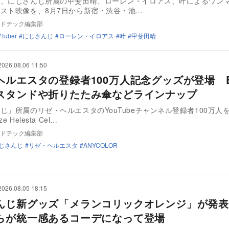
は、にじさんじ所属の甲斐田晴、ローレン・イロアス、叶によるワン
スト映像を、8月7日から新宿・渋谷・池…
ドテック編集部
VTuber
にじさんじ
ローレン・イロアス
叶
甲斐田晴
2026.08.06 11:50
ヘルエスタの登録者100万人記念グッズが登場 B
スタンドや折りたたみ傘などラインナップ
じ」所属のリゼ・ヘルエスタのYouTubeチャンネル登録者100万人
 Helesta Cel…
ドテック編集部
じさんじ
リゼ・ヘルエスタ
ANYCOLOR
2026.08.05 18:15
んじ新グッズ「メランコリックオレンジ」が発表
らが統一感あるコーデになって登場