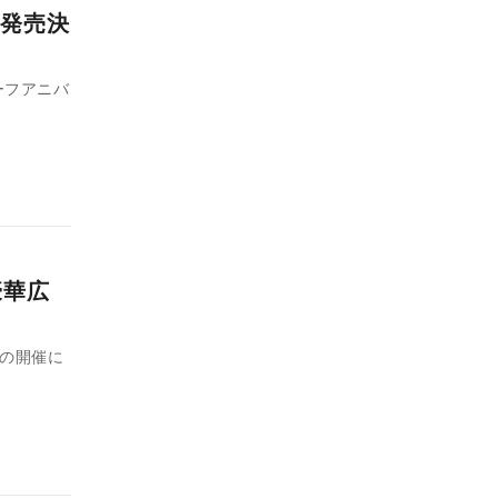
発売決
ーフアニバ
豪華広
-」の開催に