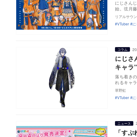
にじさんじ
始。弦月藤
リアルサウン
VTuber
に
20
コラム
にじさ
キャラ
落ち着きの
れるキャ
草野虹
VTuber
に
ニュース
「すぷ