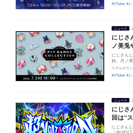
VTuber
に
ニュース
にじさ
ノ美兎
にじさんじ
始。月ノ美
リアルサウン
VTuber
に
ニュース
にじさん
回は“
にじさんじ
『超!VOL