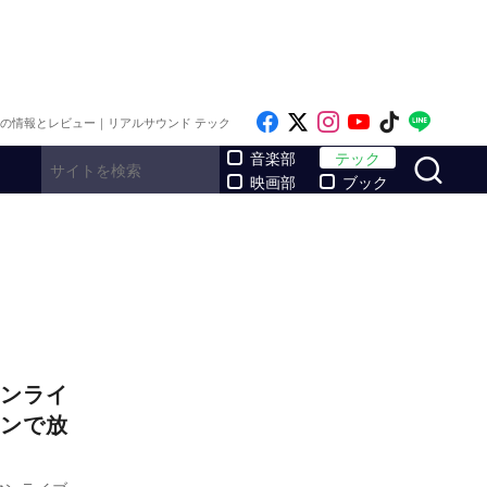
Like on Facebook
Follow on x
Follow on Inst
Follow on Y
Follow on
Follo
メの情報とレビュー｜リアルサウンド テック
サ
音楽部
テック
映画部
ブック
ンライ
ンで放