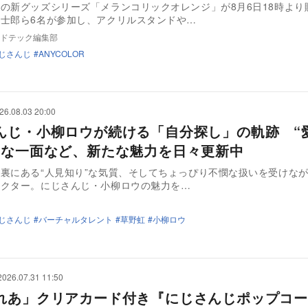
の新グッズシリーズ「メランコリックオレンジ」が8月6日18時より
士郎ら6名が参加し、アクリルスタンドや…
ドテック編集部
じさんじ
ANYCOLOR
26.08.03 20:00
んじ・小柳ロウが続ける「自分探し」の軌跡 “
”な一面など、新たな魅力を日々更新中
裏にある“人見知り”な気質、そしてちょっぴり不憫な扱いを受けな
ラクター。にじさんじ・小柳ロウの魅力を…
じさんじ
バーチャルタレント
草野虹
小柳ロウ
2026.07.31 11:50
れあ」クリアカード付き『にじさんじポップコー