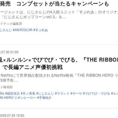
.3』発売 コンプセットが当たるキャンペーンも
エージェントは、にじさんじの4人組ユニット「すぷれあ」のオリジナ
『にじさんじポップコーンvol.3』を…
ドテック編集部
じさんじ
ANYCOLOR
すぷれあ
.07.30 21:00
×ルンルン×でびでび・でびる、『THE RIBBO
O』で長編アニメ声優初挑戦
Netflixにて世界独占配信されるNetflix映画『THE RIBBON HERO
3弾予告…
ド映画部
flix
細谷佳正
月ノ美兎
にじさんじ
ラランド
サーヤ
でびでび・でびる
ル
BON HERO リボンヒーロー
手塚祐介
2026.07.29 19:30