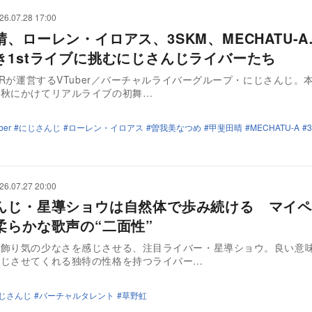
26.07.28 17:00
晴、ローレン・イロアス、3SKM、MECHATU-
き1stライブに挑むにじさんじライバーたち
LORが運営するVTuber／バーチャルライバーグループ・にじさんじ。
ら秋にかけてリアルライブの初舞…
ber
にじさんじ
ローレン・イロアス
曽我美なつめ
甲斐田晴
MECHATU-A
26.07.27 20:00
んじ・星導ショウは自然体で歩み続ける マイペ
柔らかな歌声の“二面性”
つ飾り気の少なさを感じさせる、注目ライバー・星導ショウ。良い意
感じさせてくれる独特の性格を持つライバー…
じさんじ
バーチャルタレント
草野虹