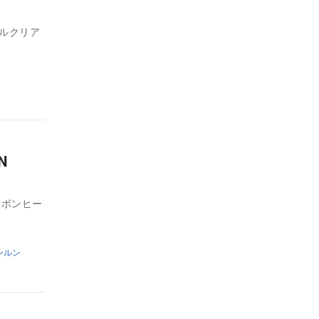
ルクリア
N
 リボンヒー
ンルン