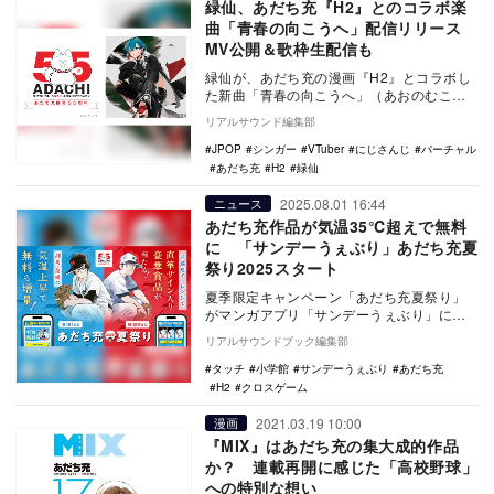
緑仙、あだち充『H2』とのコラボ楽
曲「青春の向こうへ」配信リリース
MV公開＆歌枠生配信も
緑仙が、あだち充の漫画『H2』とコラボし
た新曲「青春の向こうへ」（あおのむこう
へ）を本日10月10日に配信リリースした。
リアルサウンド編集部
…
JPOP
シンガー
VTuber
にじさんじ
バーチャル
あだち充
H2
緑仙
2025.08.01 16:44
ニュース
あだち充作品が気温35℃超えで無料
に 「サンデーうぇぶり」あだち充夏
祭り2025スタート
夏季限定キャンペーン「あだち充夏祭り」
がマンガアプリ「サンデーうぇぶり」にて8
月1日12:00より開始された。 今回のキ…
リアルサウンドブック編集部
タッチ
小学館
サンデーうぇぶり
あだち充
H2
クロスゲーム
2021.03.19 10:00
漫画
『MIX』はあだち充の集大成的作品
か？ 連載再開に感じた「高校野球」
への特別な想い