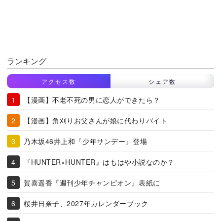
ランキング
アクセス数
シェア数
【漫画】不老不死の男に恋人ができたら？
【漫画】角刈りお父さんが娘に代わりバイト
乃木坂46井上和『少年サンデー』登場
『HUNTER×HUNTER』はもはや小説なのか？
賀喜遥香『週刊少年チャンピオン』表紙に
桜井日奈子、2027年カレンダーブック