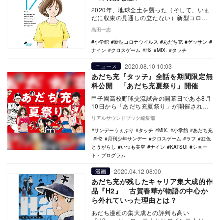
2020年、地球全土を襲った（そして、いま
だに収束の見通しの立たない）新型コロナ
ウイルスの猛威は、漫画の世界にも大きな
島田一志
影響を及ぼ…
小学館
新型コロナウイルス
あだち充
ゲッサン
ナイン
クロスゲーム
H2
MIX.
タッチ
2020.08.10 10:03
ニュース
あだち充『タッチ』全話を期間限定無
料公開 「あだち充夏祭り」開催
甲子園高校野球交流試合の開幕日である8月
10日から「あだち充夏祭り」が開催され
る。 『ナイン』『ラフ』『虹色とうがら
リアルサウンドブック編集部
し』『い…
サンデーうぇぶり
タッチ
MIX.
小学館
あだち充
H2
月刊少年サンデー
クロスゲーム
ラフ
虹色
とうがらし
いつも美空
ナイン
KATSU!
ショー
ト・プログラム
2020.04.12 08:00
漫画
あだち充が残したキャリア集大成的作
品『H2』 古賀春華が物語の中心か
ら外れていった理由とは？
あだち漫画の集大成との評判も高い