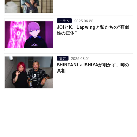
2025.06.22
コラム
JOIとK、Lapwingと私たちの“類似
性の正体”
2025.08.01
文芸
SHINTANI × ISHIYAが明かす、噂の
真相