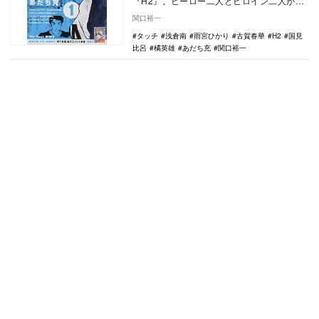
『H2』。ヒーロー二人とヒロイン二人が織
りなす青春を描いたラブコメ野球漫画であ
関口裕一
る。あだち漫画には…
タッチ
浅倉南
雨宮ひかり
古賀春華
H2
国見
比呂
橘英雄
あだち充
関口裕一