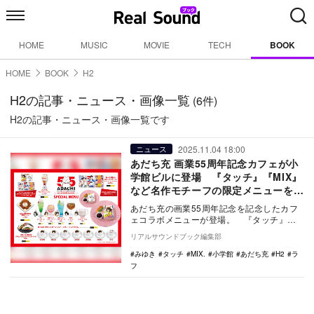
HOME
MUSIC
MOVIE
TECH
BOOK
HOME
BOOK
H2
H2の記事・ニュース・画像一覧
(6件)
H2の記事・ニュース・画像一覧です
2025.11.04 18:00
ニュース
あだち充 画業55周年記念カフェが小
学館ビルに登場 『タッチ』『MIX』
など名作モチーフの限定メニューを提
供
あだち充の画業55周年記念を記念したカフ
ェコラボメニューが登場。 『タッチ』ほ
か5作品が登場。
リアルサウンドブック編集部
みゆき
タッチ
MIX.
小学館
あだち充
H2
ラ
フ