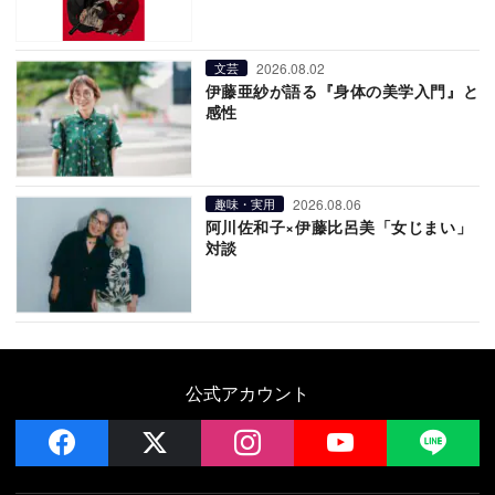
2026.08.02
文芸
伊藤亜紗が語る『身体の美学入門』と
感性
2026.08.06
趣味・実用
阿川佐和子×伊藤比呂美「女じまい」
対談
公式アカウント
facebook
x
instagram
YouTube
LIN