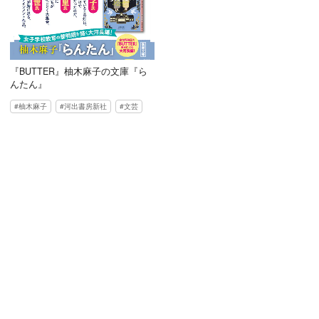
『BUTTER』柚木麻子の文庫『ら
んたん』
柚木麻子
河出書房新社
文芸