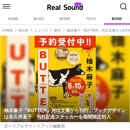
HOME
MUSIC
MOVIE
TECH
BOOK
HOME
BOOK
ニュース
新作
柚木麻子『BUTTER』河出文庫から6月
柚木麻子『BUTTER』河出文庫から刊行、ブックデザイン
は名久井直子 刊行記念ステッカーを期間限定封入
文＝リアルサウンドブック編集部