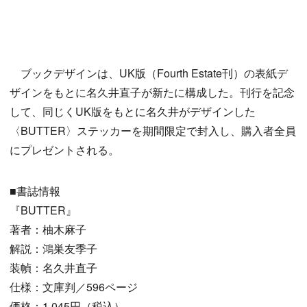
ブックデザインは、UK版（Fourth Estate刊）の表紙デ
ザインをもとに名久井直子が新たに構成した。刊行を記念
して、同じくUK版をもとに名久井がデザインした
〈BUTTER〉ステッカーを期間限定で封入し、購入者全員
にプレゼントされる。
■書誌情報
『BUTTER』
著者：柚木麻子
解説：鴻巣友季子
装幀：名久井直子
仕様：文庫判／596ページ
価格：1,045円（税込）