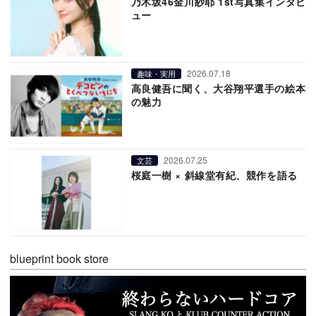
乃木坂46金川紗耶 1st写真集インタビ
ュー
2026.07.18
趣味・実用
高良健吾に聞く、大谷翔平選手の絵本
の魅力
2026.07.25
文芸
桜庭一樹 × 斜線堂有紀、競作を語る
blueprint book store