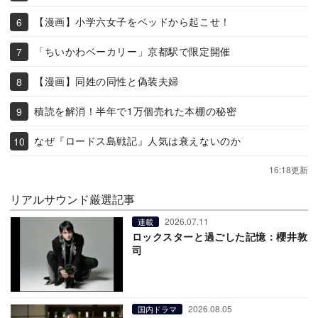
【漫画】小学六女子をベッドから起こせ！
「ちいかわベーカリー」京都駅で限定開催
【漫画】同姓の同性と偽装夫婦
積読を解消！半年で1万個売れた本棚の秘密
なぜ『ロードス島戦記』人気は衰えないのか
16:18更新
リアルサウンド厳選記事
2026.07.11
連載
ロックスターと過ごした記憶：櫻井敦
司
2026.08.05
国内ドラマ