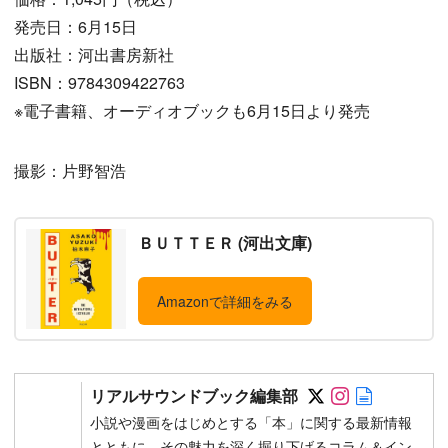
発売日：6月15日
出版社：河出書房新社
ISBN：9784309422763
※電子書籍、オーディオブックも6月15日より発売
撮影：片野智浩
ＢＵＴＴＥＲ (河出文庫)
Amazonで詳細をみる
Follow on SN
Follow on 
Author w
リアルサウンドブック編集部
小説や漫画をはじめとする「本」に関する最新情報
とともに、その魅力を深く掘り下げるコラム＆イン