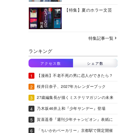
【特集】夏のホラー文芸
特集記事一覧
ランキング
アクセス数
シェア数
【漫画】不老不死の男に恋人ができたら？
桜井日奈子、2027年カレンダーブック
27歳編集長が描くミステリマガジンの未来
乃木坂46井上和『少年サンデー』登場
賀喜遥香『週刊少年チャンピオン』表紙に
「ちいかわベーカリー」京都駅で限定開催