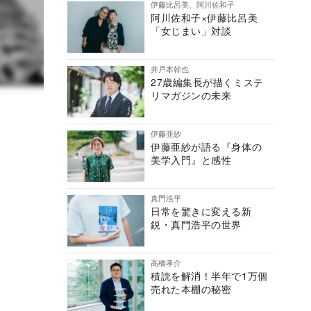
伊藤比呂美、阿川佐和子
阿川佐和子×伊藤比呂美
「女じまい」対談
井戸本幹也
27歳編集長が描くミステ
リマガジンの未来
伊藤亜紗
伊藤亜紗が語る『身体の
美学入門』と感性
真門浩平
日常を驚きに変える新
鋭・真門浩平の世界
高橋孝介
積読を解消！半年で1万個
売れた本棚の秘密