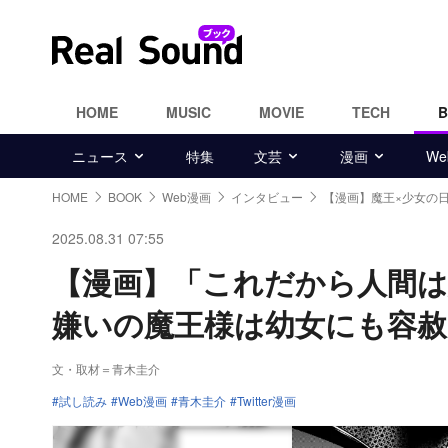
HOME
MUSIC
MOVIE
TECH
ニュース
特集
文芸
漫画
W
HOME
BOOK
Web漫画
インタビュー
【漫画】魔王×少女の
2025.08.31 07:55
【漫画】「これだから人間は
嫌いの魔王様は幼女にも容
文・取材＝青木圭介
試し読み
Web漫画
青木圭介
Twitter漫画