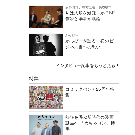
安野貴博、駒村圭吾、長谷敏司
AIは人類を滅ぼすか？SF
作家と学者が議論
かっぴー
かっぴーが語る、初のビ
ジネス書への思い
インタビュー記事をもっと見る
特集
コミックバンチ25周年特
集
熱狂を呼ぶ新時代の漫画
誕生へ 「めちゃコン」特
集