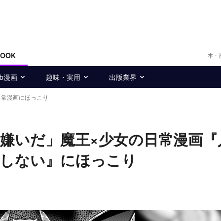
BOOK
本・
eb漫画
趣味・実用
出版業界
日常漫画にほっこり
嫌いだ」魔王×少女の日常漫画『
赦しない』にほっこり