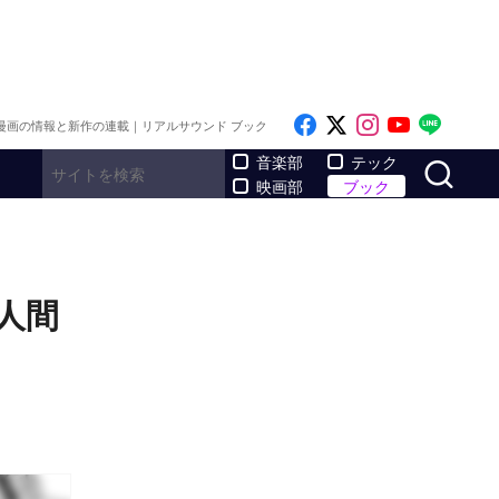
Like on Facebook
Follow on x
Follow on I
Follow o
Follo
漫画の情報と新作の連載｜リアルサウンド ブック
サ
音楽部
テック
映画部
ブック
人間