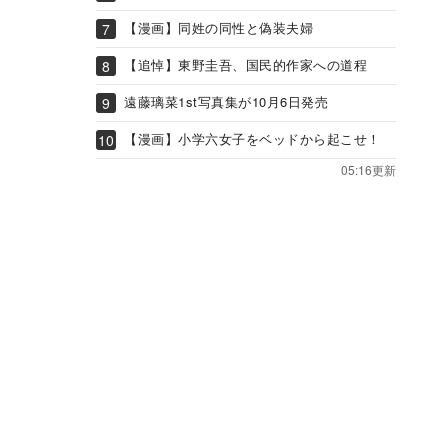
【漫画】同姓の同性と偽装夫婦
【追悼】東野圭吾、国民的作家への道程
遠藤璃菜1st写真集が10月6日発売
【漫画】小学六女子をベッドから起こせ！
05:16更新