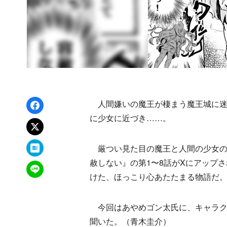
Facebookでシェア
人間嫌いの魔王が棲まう魔王城に迷
に少女に近づき……。
xでポスト
はてなブックマーク
厳つい見た目の魔王と人間の少女の
赦しない』の第1〜8話がXにアップさ
LINEで送る
けた、ほっこり心あたたまる物語だ
今回はあやめゴン太氏に、キャラク
聞いた。（青木圭介）