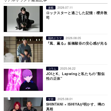
2026.07.11
連載
ロックスターと過ごした記憶：櫻井敦
司
2026.08.05
国内ドラマ
『風、薫る』板橋駿谷の安心感が光る
2025.06.22
コラム
JOIとK、Lapwingと私たちの“類似
性の正体”
2025.08.01
文芸
SHINTANI × ISHIYAが明かす、噂の
真相