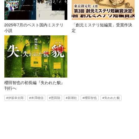
2025年7月のベスト国内ミステリ
「創元ミステリ短編賞」受賞作決
小説
定
櫻田智也の初長編『失われた貌』
刊行へ
伊坂幸太郎
米澤穂信
恩田陸
新潮社
櫻田智也
失われた貌