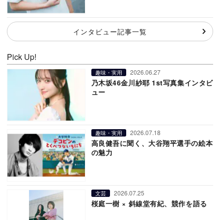
インタビュー記事一覧
Pick Up!
2026.06.27
趣味・実用
乃木坂46金川紗耶 1st写真集インタビ
ュー
2026.07.18
趣味・実用
高良健吾に聞く、大谷翔平選手の絵本
の魅力
2026.07.25
文芸
桜庭一樹 × 斜線堂有紀、競作を語る