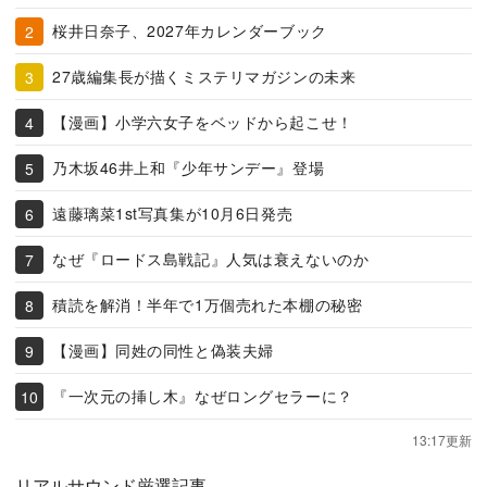
桜井日奈子、2027年カレンダーブック
27歳編集長が描くミステリマガジンの未来
【漫画】小学六女子をベッドから起こせ！
乃木坂46井上和『少年サンデー』登場
遠藤璃菜1st写真集が10月6日発売
なぜ『ロードス島戦記』人気は衰えないのか
積読を解消！半年で1万個売れた本棚の秘密
【漫画】同姓の同性と偽装夫婦
『一次元の挿し木』なぜロングセラーに？
13:17更新
リアルサウンド厳選記事