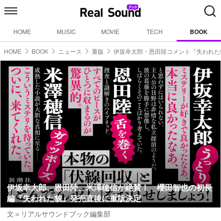
HOME
MUSIC
MOVIE
TECH
BOOK
HOME
BOOK
ニュース
重版
伊坂幸太郎・恩田陸コメント『失われた
伊坂幸太郎、恩田陸、米澤穂信が絶賛！ 櫻田智也の初長
編『失われた貌』発売直後に重版決定
文＝リアルサウンドブック編集部