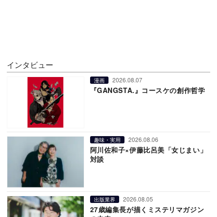
インタビュー
2026.08.07
漫画
『GANGSTA.』コースケの創作哲学
2026.08.06
趣味・実用
阿川佐和子×伊藤比呂美「女じまい」
対談
2026.08.05
出版業界
27歳編集長が描くミステリマガジン