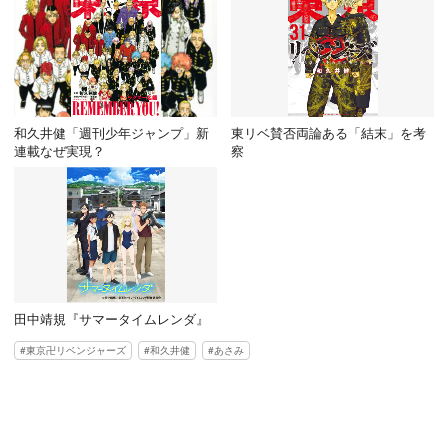
和久井健「週刊少年ジャンプ」新
東リベ賛否両論ある「結末」を考
連載なぜ実現？
察
田中靖規『サマータイムレンダ』
東京卍リベンジャーズ
和久井健
あさみ