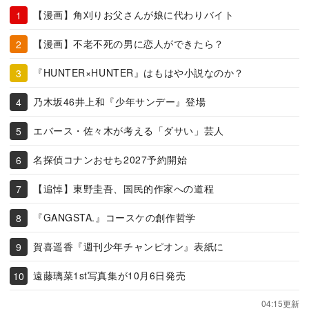
【漫画】角刈りお父さんが娘に代わりバイト
【漫画】不老不死の男に恋人ができたら？
『HUNTER×HUNTER』はもはや小説なのか？
乃木坂46井上和『少年サンデー』登場
エバース・佐々木が考える「ダサい」芸人
名探偵コナンおせち2027予約開始
【追悼】東野圭吾、国民的作家への道程
『GANGSTA.』コースケの創作哲学
賀喜遥香『週刊少年チャンピオン』表紙に
遠藤璃菜1st写真集が10月6日発売
04:15更新