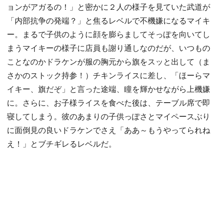
ョンがアガるの！」と密かに２人の様子を見ていた武道が
「内部抗争の発端？」と焦るレベルで不機嫌になるマイキ
ー。まるで子供のように顔を膨らましてそっぽを向いてし
まうマイキーの様子に店員も謝り通しなのだが、いつもの
ことなのかドラケンが服の胸元から旗をスッと出して（ま
さかのストック持参！）チキンライスに差し、「ほーらマ
イキー、旗だぞ」と言った途端、瞳を輝かせながら上機嫌
に。さらに、お子様ライスを食べた後は、テーブル席で即
寝してしまう。彼のあまりの子供っぽさとマイペースぶり
に面倒見の良いドラケンでさえ「ああ～もうやってられね
え！」とブチギレるレベルだ。