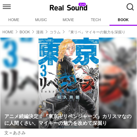
HOME
MUSIC
MOVIE
TECH
BOOK
HOME
BOOK
漫画
コラム
『東リベ』マイキーの魅力を深掘り
アニメ続編決定！『東京卍リベンジャーズ』カリスマなの
に人間くさい、マイキーの魅力を改めて深掘り
文＝あさみ