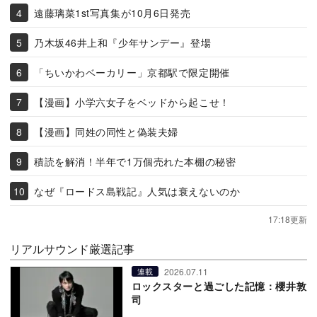
遠藤璃菜1st写真集が10月6日発売
乃木坂46井上和『少年サンデー』登場
「ちいかわベーカリー」京都駅で限定開催
【漫画】小学六女子をベッドから起こせ！
【漫画】同姓の同性と偽装夫婦
積読を解消！半年で1万個売れた本棚の秘密
なぜ『ロードス島戦記』人気は衰えないのか
17:18更新
リアルサウンド厳選記事
2026.07.11
連載
ロックスターと過ごした記憶：櫻井敦
司