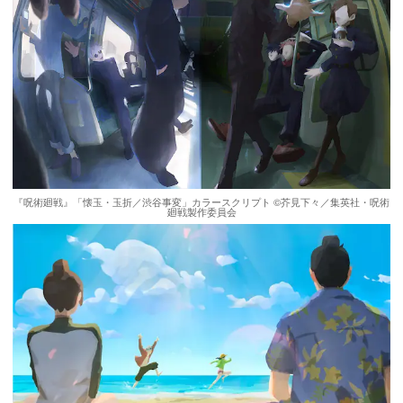
『呪術廻戦』「懐玉・玉折／渋谷事変」カラースクリプト ©芥見下々／集英社・呪術
廻戦製作委員会