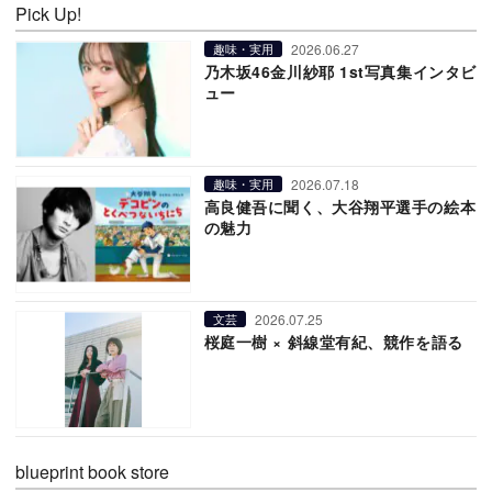
Pick Up!
2026.06.27
趣味・実用
乃木坂46金川紗耶 1st写真集インタビ
ュー
2026.07.18
趣味・実用
高良健吾に聞く、大谷翔平選手の絵本
の魅力
2026.07.25
文芸
桜庭一樹 × 斜線堂有紀、競作を語る
blueprint book store