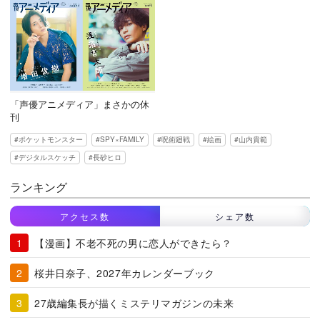
「声優アニメディア」まさかの休
刊
ポケットモンスター
SPY×FAMILY
呪術廻戦
絵画
山内貴範
デジタルスケッチ
長砂ヒロ
ランキング
アクセス数
シェア数
【漫画】不老不死の男に恋人ができたら？
桜井日奈子、2027年カレンダーブック
27歳編集長が描くミステリマガジンの未来