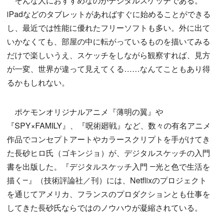
そんな人におすすめなのがデジタルスケッチである。
iPadなどのタブレットがあればすぐに始めることができる
し、最近では性能に優れたフリーソフトも多い。外に出て
いかなくても、部屋の中に転がっているものを描いてみる
だけで楽しいうえ、スケッチをしながら観察すれば、見方
が一変、世界が違って見えてくる……なんてこともあり得
るかもしれない。
ポケモンオリジナルアニメ『薄明の翼』や
『SPY×FAMILY』、『呪術廻戦』など、数々の有名アニメ
作品でコンセプトアートやカラースクリプトを手がけてき
た長砂ヒロ氏（ゴキンジョ）が、デジタルスケッチの入門
書を出版した。『デジタルスケッチ入門 ―光と色で生活を
描く―』（技術評論社／刊）には、Netflixのプロジェクト
を通じてアメリカ、フランスのプロダクションとも仕事を
してきた長砂氏ならではのノウハウが凝縮されている。