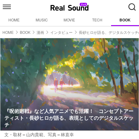
HOME
MUSIC
MOVIE
TECH
BOOK
HOME
BOOK
漫画
インタビュー
長砂ヒロが語る、デジタルスケッチ
『呪術廻戦』など人気アニメでも活躍！ コンセプトアー
ティスト・長砂ヒロが語る、表現としてのデジタルスケッ
チ
文・取材＝山内貴範
、
写真＝林直幸