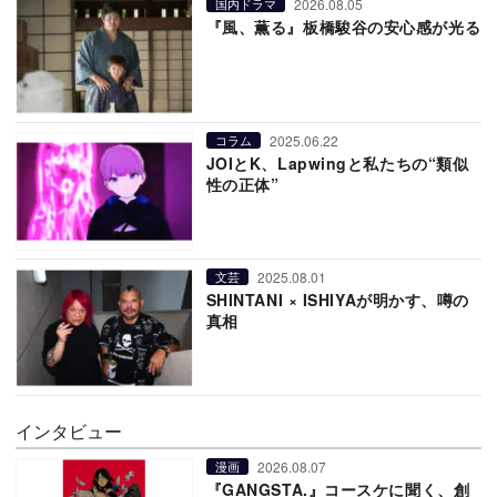
2026.08.05
国内ドラマ
『風、薫る』板橋駿谷の安心感が光る
2025.06.22
コラム
JOIとK、Lapwingと私たちの“類似
性の正体”
2025.08.01
文芸
SHINTANI × ISHIYAが明かす、噂の
真相
インタビュー
2026.08.07
漫画
『GANGSTA.』コースケに聞く、創