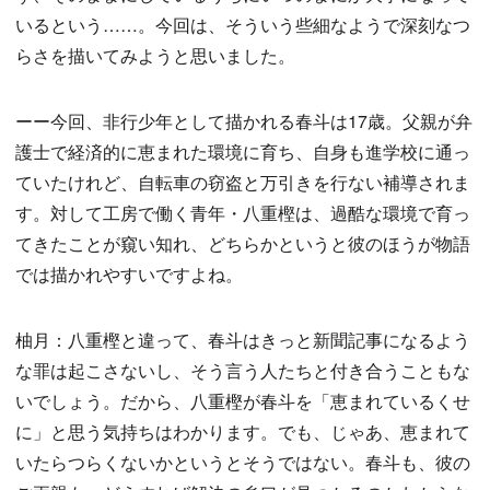
いるという……。今回は、そういう些細なようで深刻なつ
らさを描いてみようと思いました。
ーー今回、非行少年として描かれる春斗は17歳。父親が弁
護士で経済的に恵まれた環境に育ち、自身も進学校に通っ
ていたけれど、自転車の窃盗と万引きを行ない補導されま
す。対して工房で働く青年・八重樫は、過酷な環境で育っ
てきたことが窺い知れ、どちらかというと彼のほうが物語
では描かれやすいですよね。
柚月：八重樫と違って、春斗はきっと新聞記事になるよう
な罪は起こさないし、そう言う人たちと付き合うこともな
いでしょう。だから、八重樫が春斗を「恵まれているくせ
に」と思う気持ちはわかります。でも、じゃあ、恵まれて
いたらつらくないかというとそうではない。春斗も、彼の