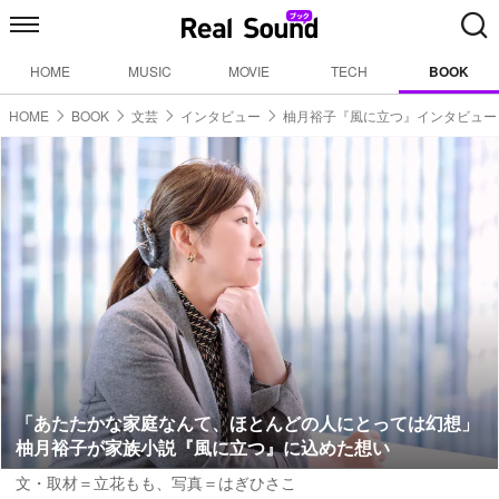
HOME
MUSIC
MOVIE
TECH
BOOK
HOME
BOOK
文芸
インタビュー
柚月裕子『風に立つ』インタビュー
「あたたかな家庭なんて、ほとんどの人にとっては幻想」
柚月裕子が家族小説『風に立つ』に込めた想い
文・取材＝立花もも
、
写真＝はぎひさこ