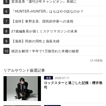
賀喜遥香『週刊少年チャンピオン』表紙に
『HUNTER×HUNTER』はもはや小説なのか？
【追悼】東野圭吾、国民的作家への道程
27歳編集長が描くミステリマガジンの未来
【漫画】同姓の同性と偽装夫婦
積読を解消！半年で1万個売れた本棚の秘密
13:18更新
リアルサウンド厳選記事
2026.07.11
連載
ロックスターと過ごした記憶：櫻井敦
司