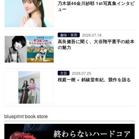
乃木坂46金川紗耶 1st写真集インタビ
ュー
2026.07.18
趣味・実用
高良健吾に聞く、大谷翔平選手の絵本
の魅力
2026.07.25
文芸
桜庭一樹 × 斜線堂有紀、競作を語る
blueprint book store