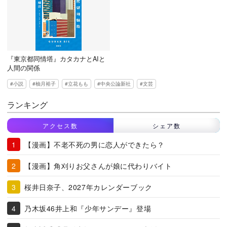
『東京都同情塔』カタカナとAIと
人間の関係
小説
柚月裕子
立花もも
中央公論新社
文芸
ランキング
アクセス数
シェア数
【漫画】不老不死の男に恋人ができたら？
【漫画】角刈りお父さんが娘に代わりバイト
桜井日奈子、2027年カレンダーブック
乃木坂46井上和『少年サンデー』登場