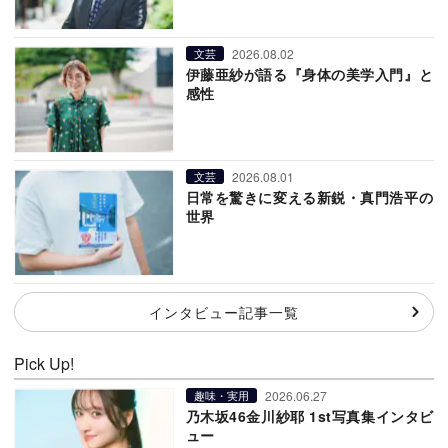
2026.08.02
文芸
伊藤亜紗が語る『身体の美学入門』と
感性
2026.08.01
文芸
日常を驚きに変える新鋭・真門浩平の
世界
インタビュー記事一覧
Pick Up!
2026.06.27
趣味・実用
乃木坂46金川紗耶 1st写真集インタビ
ュー