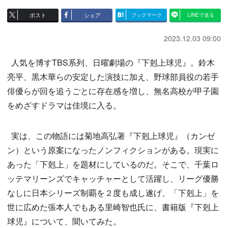
ポスト
シェア
ブックマーク
LINEで送る
2023.12.03 09:00
人気を博すTBS系列、日曜劇場の『下剋上球児』。鈴木
亮平、黒木華らの安定した演技に加え、野球部員役の若手
俳優らが回を追うごとに存在感を増し、無名高校が甲子園
をめざすドラマは佳境に入る。
実は、この物語には菊地高弘著『下剋上球児』（カンゼ
ン）という原案になったノンフィクションがある。現実に
あった「下剋上」を題材にしているのだ。そこで、千葉ロ
ッテマリーンズでキャッチャーとして活躍し、リーグ優勝
なしに日本シリーズ制覇を２度も成し遂げ、「下剋上」を
世に広めた張本人でもある里崎智也氏に、書籍版『下剋上
球児』について、聞いてみた。