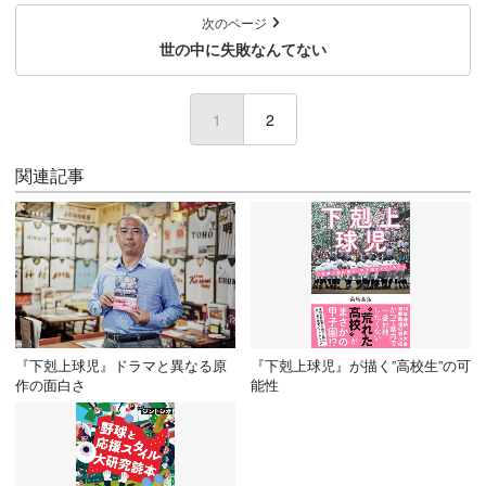
次のページ
世の中に失敗なんてない
1
(current)
2
関連記事
『下剋上球児』ドラマと異なる原
『下剋上球児』が描く”高校生”の可
作の面白さ
能性