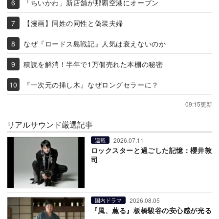
「ちいかわ」新店舗が那覇空港にオープン
【漫画】同姓の同性と偽装夫婦
なぜ『ロードス島戦記』人気は衰えないのか
積読を解消！半年で1万個売れた本棚の秘密
『一次元の挿し木』なぜロングセラーに？
09:15更新
リアルサウンド厳選記事
2026.07.11
連載
ロックスターと過ごした記憶：櫻井敦
司
2026.08.05
国内ドラマ
『風、薫る』板橋駿谷の安心感が光る