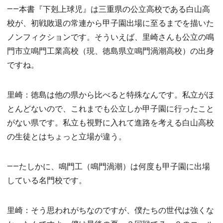
――本書『下剋上球児』は三重県の公立高校である白山高
校が、初戦敗退の常連から甲子園出場に至るまでを描いた
ノンフィクションです。そういえば、里崎さんも公立の鳴
門市立鳴門工業高校（現、徳島県立鳴門渦潮高校）の出身
ですね。
里崎：徳島は他の県から比べると特殊なんです。私立がほ
とんどないので、これまでも公立しか甲子園に行ったこと
がない県です。私立も視野に入れて進路を考える白山高校
の生徒とはちょっと立場が違う。
――たしかに、鳴門工（鳴門渦潮）は何度も甲子園に出場
している名門校です。
里崎：そう思われがちなのですが、僕たちの世代は強くな