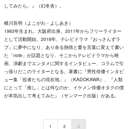
してみたら。』（幻冬舎）。
横川良明（よこがわ・よしあき）
1983年生まれ。大阪府出身。2011年からフリーライター
として活動開始。2018年、テレビドラマ『おっさんずラ
ブ』に夢中になり、あり余る熱情と愛を言葉に変えて書い
た「note」が話題となり、そこからテレビドラマから映
画、演劇までエンタメに関するインタビュー、コラムで引
っ張りだこのライターとなる。著書に『男性俳優インタビ
ュー集「役者たちの現在地」』（KADOKAWA）、『人類
にとって「推し」とは何なのか、イケメン俳優オタクの僕
が本気出して考えてみた』（サンマーク出版）がある。
1
2
3
(current)