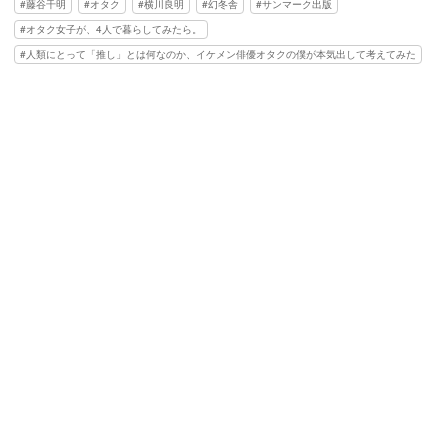
藤谷千明
オタク
横川良明
幻冬舎
サンマーク出版
オタク女子が、4人で暮らしてみたら。
人類にとって「推し」とは何なのか、イケメン俳優オタクの僕が本気出して考えてみた