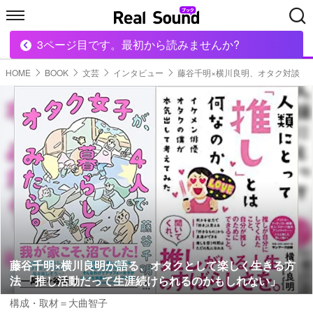
3ページ目です。最初から読みませんか?
HOME
MUSIC
MOVIE
TECH
BOOK
HOME
BOOK
文芸
インタビュー
藤谷千明×横川良明、オタク対談
藤谷千明×横川良明が語る、オタクとして楽しく生きる方
法 「推し活動だって生涯続けられるのかもしれない」
構成・取材＝大曲智子