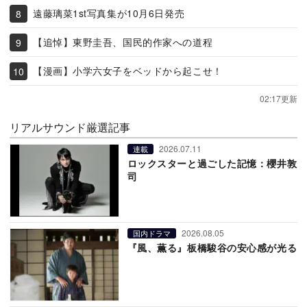
遠藤璃菜1st写真集が10月6日発売
【追悼】東野圭吾、国民的作家への道程
【漫画】小学六女子をベッドから起こせ！
02:17更新
リアルサウンド厳選記事
2026.07.11
連載
ロックスターと過ごした記憶：櫻井敦
司
2026.08.05
国内ドラマ
『風、薫る』板橋駿谷の安心感が光る