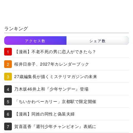
ランキング
アクセス数
シェア数
【漫画】不老不死の男に恋人ができたら？
桜井日奈子、2027年カレンダーブック
27歳編集長が描くミステリマガジンの未来
乃木坂46井上和『少年サンデー』登場
「ちいかわベーカリー」京都駅で限定開催
【漫画】同姓の同性と偽装夫婦
賀喜遥香『週刊少年チャンピオン』表紙に