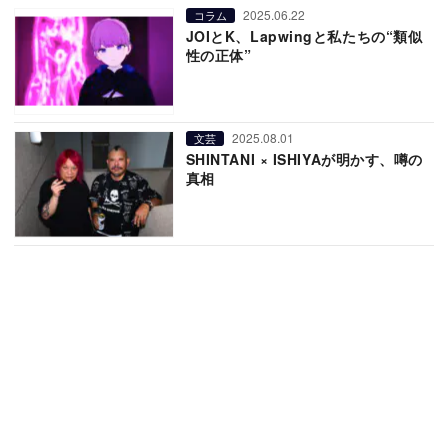
2025.06.22
コラム
JOIとK、Lapwingと私たちの“類似
性の正体”
2025.08.01
文芸
SHINTANI × ISHIYAが明かす、噂の
真相