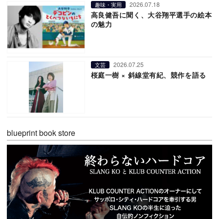
2026.07.18
趣味・実用
高良健吾に聞く、大谷翔平選手の絵本
の魅力
2026.07.25
文芸
桜庭一樹 × 斜線堂有紀、競作を語る
blueprint book store