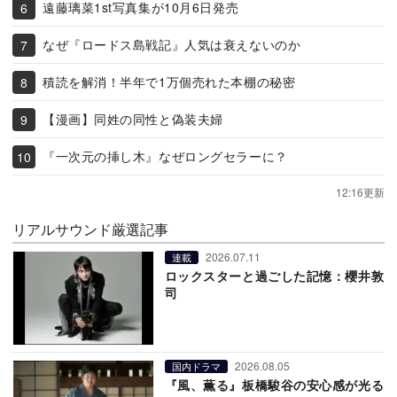
遠藤璃菜1st写真集が10月6日発売
なぜ『ロードス島戦記』人気は衰えないのか
積読を解消！半年で1万個売れた本棚の秘密
【漫画】同姓の同性と偽装夫婦
『一次元の挿し木』なぜロングセラーに？
12:16更新
リアルサウンド厳選記事
2026.07.11
連載
ロックスターと過ごした記憶：櫻井敦
司
2026.08.05
国内ドラマ
『風、薫る』板橋駿谷の安心感が光る