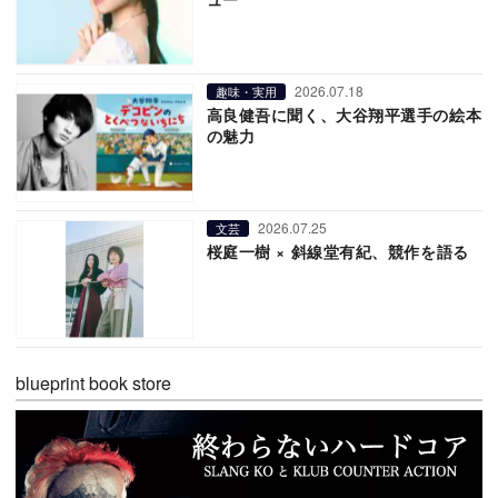
2026.07.18
趣味・実用
高良健吾に聞く、大谷翔平選手の絵本
の魅力
2026.07.25
文芸
桜庭一樹 × 斜線堂有紀、競作を語る
blueprint book store