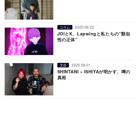
2025.06.22
コラム
JOIとK、Lapwingと私たちの“類似
性の正体”
2025.08.01
文芸
SHINTANI × ISHIYAが明かす、噂の
真相