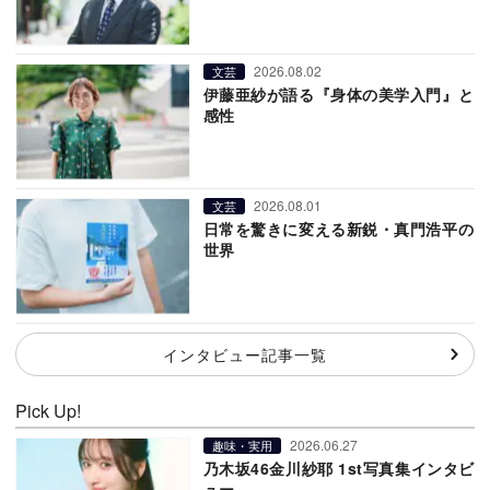
2026.08.02
文芸
伊藤亜紗が語る『身体の美学入門』と
感性
2026.08.01
文芸
日常を驚きに変える新鋭・真門浩平の
世界
インタビュー記事一覧
Pick Up!
2026.06.27
趣味・実用
乃木坂46金川紗耶 1st写真集インタビ
ュー