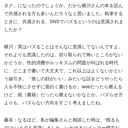
タク」になったのでしょうか。だから横川さんの本を読ん
で共感される方も多いんだろうなと思いました。執筆する
ときに、共感される、SNSでバズるというのは意識されま
したか？
横川：実はバズることはそんなに意識してないんですよ。
それよりも意識したのは、切り取られて怖いところがない
かどうか。性的消費やルッキズムの問題が叫ばれる時代
に、どこまで書いて大丈夫で、これ以上はよくないかとい
う線引き。「推しの顔がいい」みたいな話をどうやったら
人を不快にさせずに面白く書けるか。webだったら燃える
けど、紙（書籍）だったら燃えないかなとか。バズらせ方
よりも、バズらない方向をすごく考えましたね。
藤谷：なるほど。私が編集さんと相談した時は、“残るも
の”という点を意識しました。いわゆるツイッター構文な