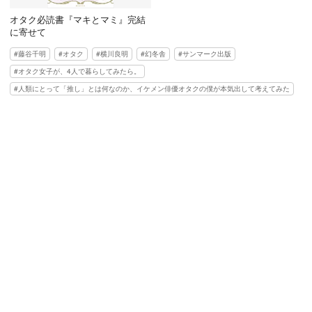
オタク必読書『マキとマミ』完結
に寄せて
藤谷千明
オタク
横川良明
幻冬舎
サンマーク出版
オタク女子が、4人で暮らしてみたら。
人類にとって「推し」とは何なのか、イケメン俳優オタクの僕が本気出して考えてみた