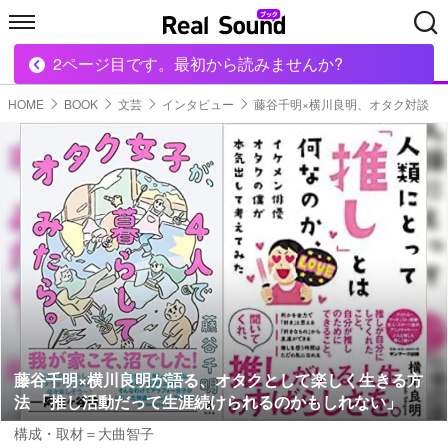
2ページ目です。最初から読みませんか?
HOME
MUSIC
MOVIE
TECH
BOOK
HOME
BOOK
文芸
インタビュー
藤谷千明×横川良明、オタク対談
藤谷千明×横川良明が語る、オタクとして楽しく生きる方
法 「推し活動だって生涯続けられるのかもしれない」
構成・取材＝大曲智子