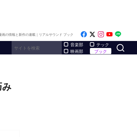
Like on Facebook
Follow on x
Follow on I
Follow o
Follo
漫画の情報と新作の連載｜リアルサウンド ブック
サ
音楽部
テック
映画部
ブック
巧み