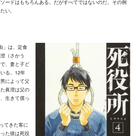
ピソードはもちろんある。だがすべてではないのだ。その例
みたい。
由」は、定食
眞澄（さかう
中で、妻と子ど
いる。12年
だ男によって父
った眞澄は父の
に、生きて償っ
。
ってきた客に
かった彼は死役