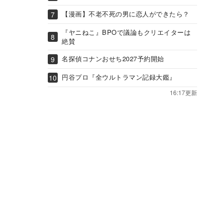
【漫画】不老不死の男に恋人ができたら？
『ヤニねこ』BPOで議論もクリエイターは
絶賛
名探偵コナンおせち2027予約開始
円谷プロ『全ウルトラマン記録大鑑』
16:17更新