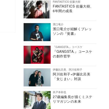
FANTASTICS 佐藤大樹
FANTASTICS 佐藤大樹、
6年間の成長
濱口竜介
濱口竜介が紐解くブレッ
ソンの『覚書』
『GANGSTA.』コースケ
『GANGSTA.』コースケ
の創作哲学
伊藤比呂美、阿川佐和子
阿川佐和子×伊藤比呂美
「女じまい」対談
井戸本幹也
27歳編集長が描くミステ
リマガジンの未来