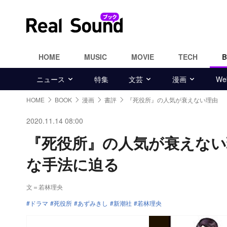
HOME
MUSIC
MOVIE
TECH
ニュース
特集
文芸
漫画
W
HOME
BOOK
漫画
書評
『死役所』の人気が衰えない理由
2020.11.14 08:00
『死役所』の人気が衰えない
な手法に迫る
文＝若林理央
ドラマ
死役所
あずみきし
新潮社
若林理央