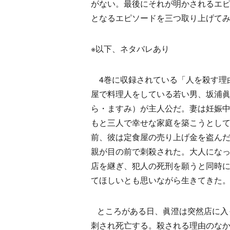
がない。最後にそれが明かされるエ
となるエピソードを三つ取り上げて
※以下、ネタバレあり
4巻に収録されている「人を殺す理
屋で料理人をしている若い男、坂浦
ら・ますみ）が主人公だ。妻は妊娠
もと三人で幸せな家庭を築こうとして
前、彼は定食屋の売り上げ金を盗ん
親が目の前で刺殺された。大人にな
店を継ぎ、犯人の死刑を願うと同時
てほしいとも思いながら生きてきた
ところがある日、眞澄は突然店に入
刺され死亡する。殺される理由のな