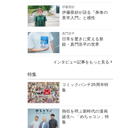
伊藤亜紗
伊藤亜紗が語る『身体の
美学入門』と感性
真門浩平
日常を驚きに変える新
鋭・真門浩平の世界
インタビュー記事をもっと見る
特集
コミックバンチ25周年特
集
熱狂を呼ぶ新時代の漫画
誕生へ 「めちゃコン」特
集