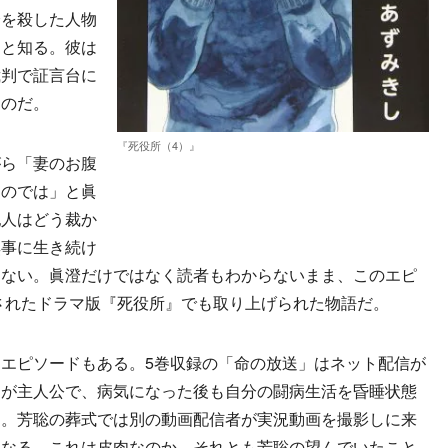
分を殺した人物
ると知る。彼は
裁判で証言台に
たのだ。
『死役所（4）』
ら「妻のお腹
るのでは」と眞
犯人はどう裁か
無事に生き続け
はない。眞澄だけではなく読者もわからないまま、このエピ
送されたドラマ版『死役所』でも取り上げられた物語だ。
エピソードもある。5巻収録の「命の放送」はネット配信が
）が主人公で、病気になった後も自分の闘病生活を昏睡状態
た。芳聡の葬式では別の動画配信者が実況動画を撮影しに来
となる。これは皮肉なのか、それとも芳聡の望んでいたこと