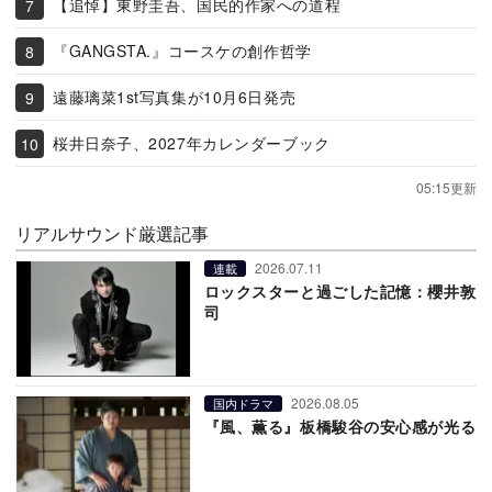
【追悼】東野圭吾、国民的作家への道程
『GANGSTA.』コースケの創作哲学
遠藤璃菜1st写真集が10月6日発売
桜井日奈子、2027年カレンダーブック
05:15更新
リアルサウンド厳選記事
2026.07.11
連載
ロックスターと過ごした記憶：櫻井敦
司
2026.08.05
国内ドラマ
『風、薫る』板橋駿谷の安心感が光る