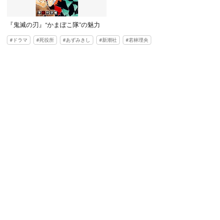
『鬼滅の刃』“かまぼこ隊”の魅力
ドラマ
死役所
あずみきし
新潮社
若林理央