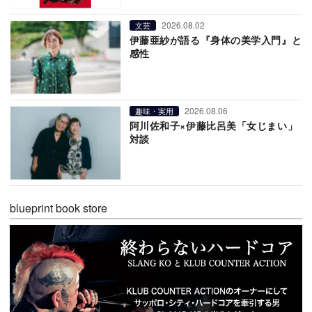
2026.08.02
文芸
伊藤亜紗が語る『身体の美学入門』と
感性
2026.08.06
趣味・実用
阿川佐和子×伊藤比呂美「女じまい」
対談
blueprint book store