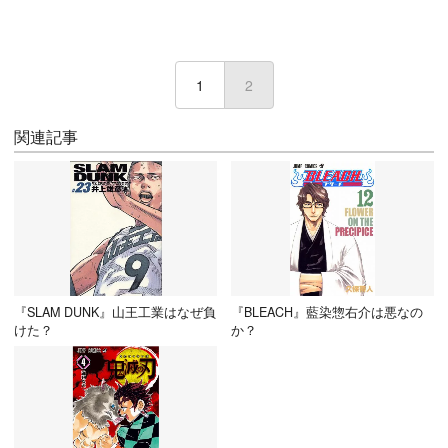
1
2
(current)
関連記事
『SLAM DUNK』山王工業はなぜ負
『BLEACH』藍染惣右介は悪なの
けた？
か？