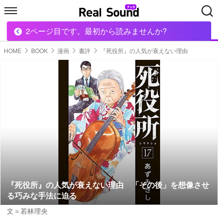
2ページ目です。最初から読みませんか?
HOME
MUSIC
MOVIE
TECH
BOOK
HOME
BOOK
漫画
書評
『死役所』の人気が衰えない理由
『死役所』の人気が衰えない理由 「その後」を想像させ
る巧みな手法に迫る
文＝若林理央