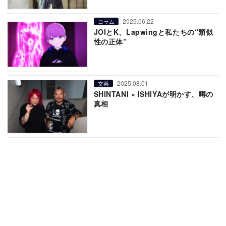
2025.06.22
コラム
JOIとK、Lapwingと私たちの“類似
性の正体”
2025.08.01
文芸
SHINTANI × ISHIYAが明かす、噂の
真相