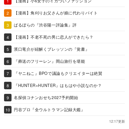
【漫画】小6女子のイカついファッション
【漫画】角刈りお父さんが娘に代わりバイト
ばるぼらの『渋谷陽一評論集』評
【漫画】不老不死の男に恋人ができたら？
濱口竜介が紐解くブレッソンの『覚書』
『葬送のフリーレン』岡山旅行を堪能
『ヤニねこ』BPOで議論もクリエイターは絶賛
『HUNTER×HUNTER』はもはや小説なのか？
名探偵コナンおせち2027予約開始
円谷プロ『全ウルトラマン記録大鑑』
12:17更新