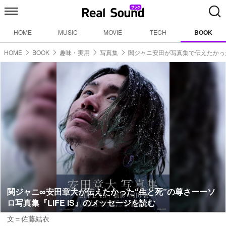
HOME
MUSIC
MOVIE
TECH
BOOK
HOME
BOOK
趣味・実用
写真集
関ジャニ安田が写真集で伝えたかっ
関ジャニ∞安田章大が伝えたかった“生と死”の尊さーーソ
ロ写真集『LIFE IS』のメッセージを読む
文＝佐藤結衣