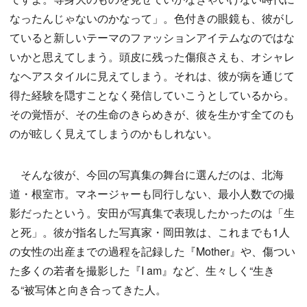
なったんじゃないのかなって」。色付きの眼鏡も、彼がし
ていると新しいテーマのファッションアイテムなのではな
いかと思えてしまう。頭皮に残った傷痕さえも、オシャレ
なヘアスタイルに見えてしまう。それは、彼が病を通じて
得た経験を隠すことなく発信していこうとしているから。
その覚悟が、その生命のきらめきが、彼を生かす全てのも
のが眩しく見えてしまうのかもしれない。
そんな彼が、今回の写真集の舞台に選んだのは、北海
道・根室市。マネージャーも同行しない、最小人数での撮
影だったという。安田が写真集で表現したかったのは「生
と死」。彼が指名した写真家・岡田敦は、これまでも1人
の女性の出産までの過程を記録した『Mother』や、傷つい
た多くの若者を撮影した『I am』など、生々しく“生き
る“被写体と向き合ってきた人。