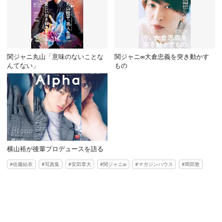
関ジャニ丸山「意味のないことな
関ジャニ∞大倉忠義を突き動かす
んてない」
もの
横山裕が後輩プロデュースを語る
佐藤結衣
写真集
安田章大
関ジャニ∞
マガジンハウス
岡田敦