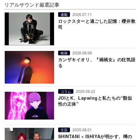
リアルサウンド厳選記事
2026.07.11
連載
ロックスターと過ごした記憶：櫻井敦
司
2026.08.08
映画
カンザキイオリ、『禍禍女』の狂気語
る
2025.06.22
コラム
JOIとK、Lapwingと私たちの“類似
性の正体”
2025.08.01
文芸
SHINTANI × ISHIYAが明かす、噂の