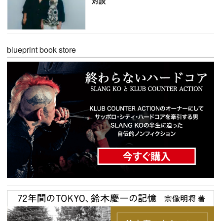
対談
blueprint book store